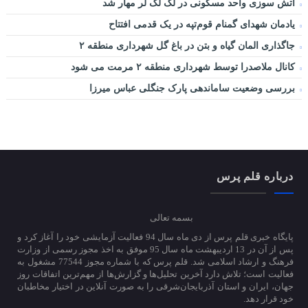
آتش سوزی واحد مسکونی در لک لک لر مهار شد
یادمان شهدای گمنام قوم‌تپه در یک قدمی افتتاح
جاگذاری المان گیاه و بتن در باغ گل شهرداری منطقه ۲
کانال ملاصدرا توسط شهرداری منطقه ۲ مرمت می شود
بررسی وضعیت ساماندهی پارک جنگلی عباس میرزا
درباره قلم پرس
بسمه تعالی
پایگاه خبری قلم پرس از دی ماه سال 94 فعالیت آزمایشی خود را آغاز کرد و
پس از آن در 13 اردیبهشت ماه سال 95 موفق به اخذ مجوز رسمی از وزارت
فرهنگ و ارشاد اسلامی شد. قلم پرس که با شماره مجوز 77544 مشغول به
فعالیت است؛ تلاش دارد آخرین تحلیل‌ها و گزارش‌ها از مهم‌ترین اتفاقات روز
جهان، ایران و استان آذربایجان‌شرقی را به صورت آنلاین در اختیار مخاطبان
خود قرار دهد.