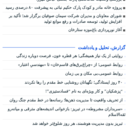
پروژه خانه مادر و کودک پارک حکیم نباتی به پیشرفت ۸۰ درصدی رسید
شورای معاونان و مدیران شرکت سیمان صوفیان برگزار شد؛ تأکید بر
افزایش تولید، توسعه صادرات و رفع موانع تولید
آغاز نورپردازی باغ‌موزه ستارخان
گزارش، تحلیل و یادداشت
روایتی از یک نیاز همیشگی؛ هر قطره خون، فرصت دوباره زندگی
روابط عمومی؛ از «چراغ‌برق‌های قاسم‌خان» تا «مهندسیِ اعتبار»
روابط عمومی،بی مکان و بی زمان
۴۰ روز ایستادگی؛ نگهبانان روشنایی خط مقدم را رها نکردند
“پزشکیان” و کار ویژه‌ای به نام “فسادستیزی”!
از تحریف واقعیت تا مدیریت ذهن‌ها؛ رسانه‌ها در خط مقدم جنگ روان
«سربداران مشروطه» در تبریز: بازخوانی اندیشه‌های مترقی و میانه‌رو
ثقه‌الاسلام
تبریز بدون مدیریت هوشمند، هر روز شلوغ‌تر خواهد شد