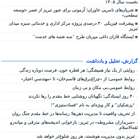
نخست سال ۱۴۰۵
شریان‌های نامریی خاوران؛ آزمونی برای عبور تبریز از عصر «توسعه
سطحی»
پیشرفت فیزیکی ۳۰ درصدی پروژه مرکز اداری و خدماتی سبزه میدان
تبریز
ایستگاه قازان داغی میزبان طرح "سه شنبه های خدمت"
گزارش، تحلیل و یادداشت
روایتی از یک نیاز همیشگی؛ هر قطره خون، فرصت دوباره زندگی
روابط عمومی؛ از «چراغ‌برق‌های قاسم‌خان» تا «مهندسیِ اعتبار»
روابط عمومی،بی مکان و بی زمان
۴۰ روز ایستادگی؛ نگهبانان روشنایی خط مقدم را رها نکردند
“پزشکیان” و کار ویژه‌ای به نام “فسادستیزی”!
از تحریف واقعیت تا مدیریت ذهن‌ها؛ رسانه‌ها در خط مقدم جنگ روان
«سربداران مشروطه» در تبریز: بازخوانی اندیشه‌های مترقی و میانه‌رو
ثقه‌الاسلام
تبریز بدون مدیریت هوشمند، هر روز شلوغ‌تر خواهد شد