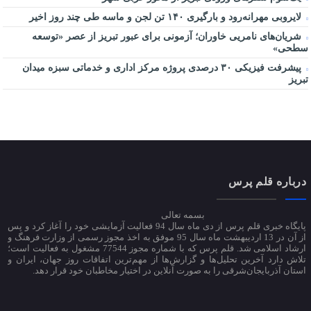
لایروبی مهرانه‌رود و بارگیری ۱۴۰ تن لجن و ماسه طی چند روز اخیر
شریان‌های نامریی خاوران؛ آزمونی برای عبور تبریز از عصر «توسعه
سطحی»
پیشرفت فیزیکی ۳۰ درصدی پروژه مرکز اداری و خدماتی سبزه میدان
تبریز
درباره قلم پرس
بسمه تعالی
پایگاه خبری قلم پرس از دی ماه سال 94 فعالیت آزمایشی خود را آغاز کرد و پس
از آن در 13 اردیبهشت ماه سال 95 موفق به اخذ مجوز رسمی از وزارت فرهنگ و
ارشاد اسلامی شد. قلم پرس که با شماره مجوز 77544 مشغول به فعالیت است؛
تلاش دارد آخرین تحلیل‌ها و گزارش‌ها از مهم‌ترین اتفاقات روز جهان، ایران و
استان آذربایجان‌شرقی را به صورت آنلاین در اختیار مخاطبان خود قرار دهد.