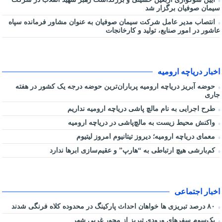
سیمان صوفیان برگزار شد
انتصاب مدیر عامل شرکت سیمان صوفیان به عنوان مشاور فرمانده سپاه
عاشور در امور صنایع، تولید و کارخانجات
اخبار دریاچه ارومیه
حوضه آبریز دریاچه ارومیه پرباران‌ترین حوضه‌ درجه یک کشور در هفته
جاری
طرح اجرایی به نام مالچ پاشی دریاچه ارومیه نداریم
واکنش محیط زیست به مالچ‌پاشی در دریاچه ارومیه
معمای دریاچه ارومیه؛ دیروز تیتانیوم امروز لیتیوم
کم‌بارشی هیچ ارتباطی به “هارپ” و عقیم‌سازی ابرها ندارد
اخبار اجتماعی
۸۰ درصد تبریزی ها خواهان احداث پارکینگ در محدوده کلاه فرنگی شدند
یک‌سوم سفرهای ورودی تبریز از محور غربی شهر