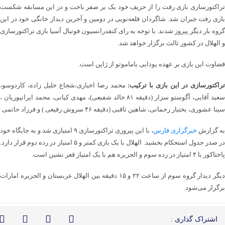
تراکتورسازی بازی رفت را از حریف خود یک بر صفر باخت و در این مسابقه شکست
بازی رفت جبران شد. شاگردان قلعه‌نویی در دومین و آخرین دیدار خانگی خود در این
گروه بار دیگر پیروز شدند. با توجه به رای کنفدرانسیون فوتبال آسیا بازی تراکتورسازی
و الهلال در کشور ثالث برگزار خواهد شد.
قضاوت این بازی بر عهده یودایی یاماموتو از ژاپن است.
راکتورسازی در این بازی با ترکیب:
محمد رضا اخباری،شجاع خلیل زاده، کاردوسو،
سعید آقایی، آگوستو سزار (دقیقه ۸۱ خالد شفیعی)، مهدی کیانی، محمد ایرانپوریان ،
سینا عشوری، بختیار رحمانی، شاهین ثاقبی (دقیقه ۴۶ سروش رفیعی ) و فرزاد حاتمی
به گزارش
خبرگزاری فارس
، با این پیروزی تراکتورسازی ۹ امتیازی شد و به جایگاه خود
در صدر جدول استحکام بخشید. الهلال با یک بازی کمتر و ۵ امتیاز در رده دوم قرار دارد.
پاختاکور با ۴ امتیاز در رده سوم و الجزیره هم با یک امتیاز قعر نشین است.
دیگر دیدار گروه سوم از ساعت ۲۲ و ۱۵ دقیقه بین الهلال عربستان و الجزیره امارات
برگزار می‌شود.
اشتراک گذاری :