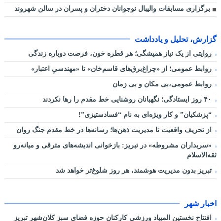
برگزاری مسابقات والیبال نوجوانان دختران و پسران در سالن شهروند
گزارش، تحلیل و یادداشت
روایتی از یک نیاز همیشگی؛ هر قطره خون، فرصت دوباره زندگی
روابط عمومی؛ از «چراغ‌برق‌های قاسم‌خان» تا «مهندسیِ اعتبار»
روابط عمومی،بی مکان و بی زمان
۴۰ روز ایستادگی؛ نگهبانان روشنایی خط مقدم را رها نکردند
“پزشکیان” و کار ویژه‌ای به نام “فسادستیزی”!
از تحریف واقعیت تا مدیریت ذهن‌ها؛ رسانه‌ها در خط مقدم جنگ روان
«سربداران مشروطه» در تبریز: بازخوانی اندیشه‌های مترقی و میانه‌رو
ثقه‌الاسلام
تبریز بدون مدیریت هوشمند، هر روز شلوغ‌تر خواهد شد
اخبار شهر
افتتاح نخستین المپیاد ورزشی کارکنان حوزه فضای سبز کلان‌شهر تبریز