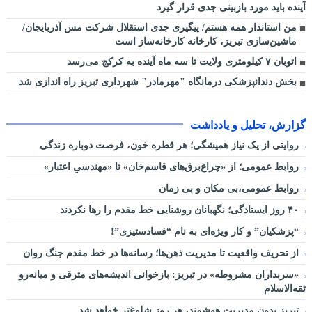
آینده باید مورد بازبینی جدی قرار گیرد
من استاندار همه هستم/ پیگیری جدی استقلال شرکت مس آذربایجان/
ماشین‌سازی تبریز، کارخانه کارخانه‌ساز است
اتوبان ۷ کیلومتری ولایت تا سه ماه آینده به کرکج می‌رسد
بخش دندانپزشکی درمانگاه "مهرمادر" شهرداری تبریز راه اندازی شد
گزارش، تحلیل و یادداشت
روایتی از یک نیاز همیشگی؛ هر قطره خون، فرصت دوباره زندگی
روابط عمومی؛ از «چراغ‌برق‌های قاسم‌خان» تا «مهندسیِ اعتبار»
روابط عمومی،بی مکان و بی زمان
۴۰ روز ایستادگی؛ نگهبانان روشنایی خط مقدم را رها نکردند
“پزشکیان” و کار ویژه‌ای به نام “فسادستیزی”!
از تحریف واقعیت تا مدیریت ذهن‌ها؛ رسانه‌ها در خط مقدم جنگ روان
«سربداران مشروطه» در تبریز: بازخوانی اندیشه‌های مترقی و میانه‌رو
ثقه‌الاسلام
تبریز بدون مدیریت هوشمند، هر روز شلوغ‌تر خواهد شد