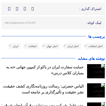
اشتراک گذاری :
لینک کوتاه :
http://qalampress.ir/?p=697
برچسب ها
اخبار انتخابات
اخبار ایران
اخبار جهان
انتخابات
ایران
نوشته های مشابه
حمایت سفارت ایران در باکو از کمپین جهانی «نه به
بمباران کلاس درس»
الیاس حضرتی: رسالت روزنامه‌نگاری کشف حقیقت،
نشر حقیقت و تأثیرگذاری بر جامعه است
مدیرعامل شرکت مدیریت تولید برق آذربایجان شرقی: