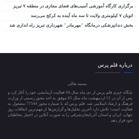
برگزاری کارگاه آموزشی آسیب‌های فضای مجازی در منطقه ۷ تبریز
اتوبان ۷ کیلومتری ولایت تا سه ماه آینده به کرکج می‌رسد
بخش دندانپزشکی درمانگاه "مهرمادر" شهرداری تبریز راه اندازی شد
درباره قلم پرس
بسمه تعالی
پایگاه خبری قلم پرس از دی ماه سال 94 فعالیت آزمایشی خود را آغاز کرد و
پس از آن در 13 اردیبهشت ماه سال 95 موفق به اخذ مجوز رسمی از وزارت
فرهنگ و ارشاد اسلامی شد. قلم پرس که با شماره مجوز 77544 مشغول به
فعالیت است؛ تلاش دارد آخرین تحلیل‌ها و گزارش‌ها از مهم‌ترین اتفاقات روز
جهان، ایران و استان آذربایجان‌شرقی را به صورت آنلاین در اختیار مخاطبان
خود قرار دهد.