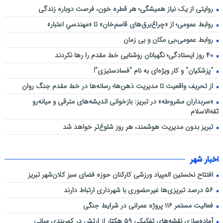
روایتی از یک نیاز همیشگی؛ هر قطره خون، فرصت دوباره زندگی
روابط عمومی؛ از «چراغ‌برق‌های قاسم‌خان» تا «مهندسیِ اعتبار»
روابط عمومی،بی مکان و بی زمان
۴۰ روز ایستادگی؛ نگهبانان روشنایی خط مقدم را رها نکردند
“پزشکیان” و کار ویژه‌ای به نام “فسادستیزی”!
از تحریف واقعیت تا مدیریت ذهن‌ها؛ رسانه‌ها در خط مقدم جنگ روان
«سربداران مشروطه» در تبریز: بازخوانی اندیشه‌های مترقی و میانه‌رو
ثقه‌الاسلام
تبریز بدون مدیریت هوشمند، هر روز شلوغ‌تر خواهد شد
اخبار شهر
افتتاح نخستین المپیاد ورزشی کارکنان حوزه فضای سبز کلان‌شهر تبریز
۵۶ درصد تبریزی‌ها غیرحضوری با شهرداری ارتباط دارند
فعالیت مستمر ۱۱۶ پروژه عمرانی در شرایط جنگی
آماده‌سازی نقشه‌های تفکیکی ۵۹ هکتار از ارتش در کمربندی میانی