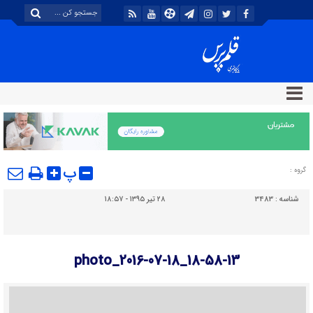
پ
گروه :
شناسه :
3483
۲۸ تیر ۱۳۹۵ - ۱۸:۵۷
photo_2016-07-18_18-58-13