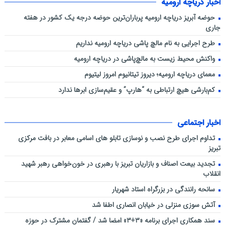
اخبار دریاچه ارومیه
حوضه آبریز دریاچه ارومیه پرباران‌ترین حوضه‌ درجه یک کشور در هفته
جاری
طرح اجرایی به نام مالچ پاشی دریاچه ارومیه نداریم
واکنش محیط زیست به مالچ‌پاشی در دریاچه ارومیه
معمای دریاچه ارومیه؛ دیروز تیتانیوم امروز لیتیوم
کم‌بارشی هیچ ارتباطی به “هارپ” و عقیم‌سازی ابرها ندارد
اخبار اجتماعی
تداوم اجرای طرح نصب و نوسازی تابلو های اسامی معابر در بافت مرکزی
تبریز
تجدید بیعت اصناف و بازاریان تبریز با رهبری در خون‌خواهی رهبر شهید
انقلاب
سانحه رانندگی در بزرگراه استاد شهریار
آتش سوزی منزلی در خیابان انصاری اطفا شد
سند همکاری اجرای برنامه «۳+۳» امضا شد / گفتمان مشترک در حوزه