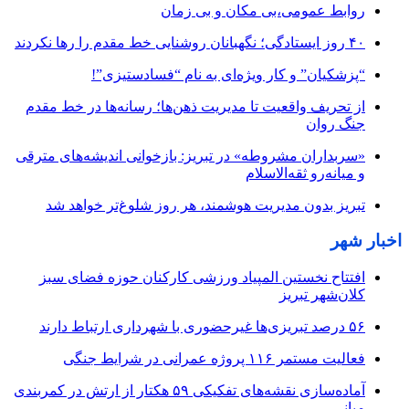
روابط عمومی،بی مکان و بی زمان
۴۰ روز ایستادگی؛ نگهبانان روشنایی خط مقدم را رها نکردند
“پزشکیان” و کار ویژه‌ای به نام “فسادستیزی”!
از تحریف واقعیت تا مدیریت ذهن‌ها؛ رسانه‌ها در خط مقدم
جنگ روان
«سربداران مشروطه» در تبریز: بازخوانی اندیشه‌های مترقی
و میانه‌رو ثقه‌الاسلام
تبریز بدون مدیریت هوشمند، هر روز شلوغ‌تر خواهد شد
اخبار شهر
افتتاح نخستین المپیاد ورزشی کارکنان حوزه فضای سبز
کلان‌شهر تبریز
۵۶ درصد تبریزی‌ها غیرحضوری با شهرداری ارتباط دارند
فعالیت مستمر ۱۱۶ پروژه عمرانی در شرایط جنگی
آماده‌سازی نقشه‌های تفکیکی ۵۹ هکتار از ارتش در کمربندی
میانی