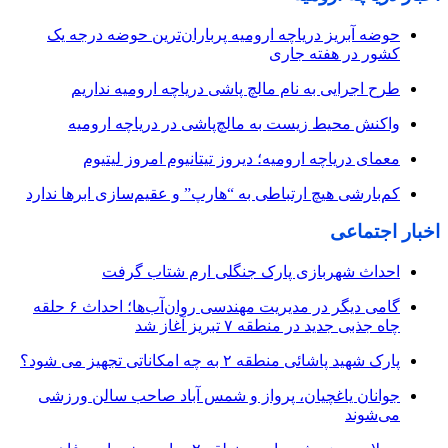
حوضه آبریز دریاچه ارومیه پرباران‌ترین حوضه‌ درجه یک
کشور در هفته جاری
طرح اجرایی به نام مالچ پاشی دریاچه ارومیه نداریم
واکنش محیط زیست به مالچ‌پاشی در دریاچه ارومیه
معمای دریاچه ارومیه؛ دیروز تیتانیوم امروز لیتیوم
کم‌بارشی هیچ ارتباطی به “هارپ” و عقیم‌سازی ابرها ندارد
اخبار اجتماعی
احداث شهربازی پارک جنگلی ارم شتاب گرفت
گامی دیگر در مدیریت مهندسی روان‌آب‌ها؛ احداث ۶ حلقه
چاه جذبی جدید در منطقه ۷ تبریز آغاز شد
پارک شهید پاشائی منطقه ۲ به چه امکاناتی تجهیز می شود؟
جوانان یاغچیان، پرواز و شمس آباد صاحب سالن ورزشی
می‌شوند