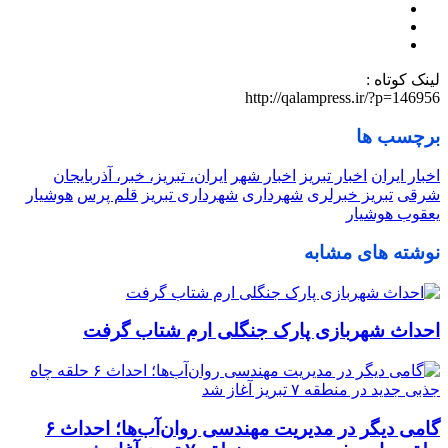
لینک کوتاه :
http://qalampress.ir/?p=146956
برچسب ها
اخبار ایران
اخبار تبریز
اخبار شهر
ایران، تبریز، خبر، آذربایجان
شرقی
تبریز خبرلری
شهرداری
شهرداری تبریز
قلم پرس
هوشیار
یعقوب هوشیار
نوشته های مشابه
احداث شهربازی پارک جنگلی ارم شتاب گرفت
گامی دیگر در مدیریت مهندسی روان‌آب‌ها؛ احداث ۶