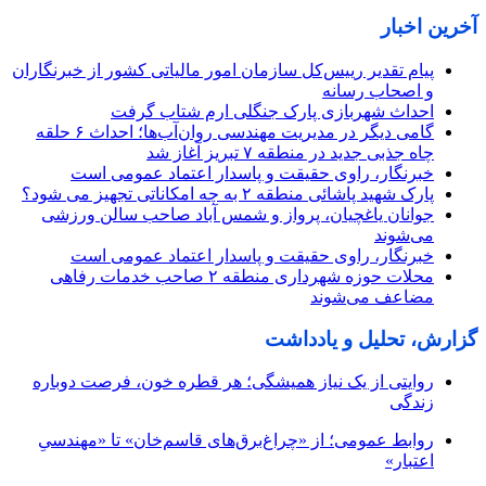
آخرین اخبار
پیام تقدیر رییس‌کل سازمان امور مالیاتی کشور از خبرنگاران
و اصحاب رسانه
احداث شهربازی پارک جنگلی ارم شتاب گرفت
گامی دیگر در مدیریت مهندسی روان‌آب‌ها؛ احداث ۶ حلقه
چاه جذبی جدید در منطقه ۷ تبریز آغاز شد
خبرنگار، راوی حقیقت و پاسدار اعتماد عمومی است
پارک شهید پاشائی منطقه ۲ به چه امکاناتی تجهیز می شود؟
جوانان یاغچیان، پرواز و شمس آباد صاحب سالن ورزشی
می‌شوند
خبرنگار، راوی حقیقت و پاسدار اعتماد عمومی است
محلات حوزه شهرداری منطقه ۲ صاحب خدمات رفاهی
مضاعف می‌شوند
گزارش، تحلیل و یادداشت
روایتی از یک نیاز همیشگی؛ هر قطره خون، فرصت دوباره
زندگی
روابط عمومی؛ از «چراغ‌برق‌های قاسم‌خان» تا «مهندسیِ
اعتبار»