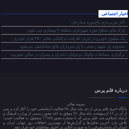
اخبار اجتماعی
آغاز نورپردازی باغ‌موزه ستارخان
پارک های سطح حوزه شهرداری منطقه ۲ بهسازی می شود
یک میلیون خودرو در تبریز؛ ظرفیت ترافیکی معابر ۳۵۰ هزار خودرو
محدوده پل شهید رحمتی تا پل سرداران فاتح ساماندهی می‌شود
برگزاری مسابقات والیبال نوجوانان دختران و پسران در سالن شهروند
درباره قلم پرس
بسمه تعالی
پایگاه خبری قلم پرس از دی ماه سال 94 فعالیت آزمایشی خود را آغاز کرد و پس
از آن در 13 اردیبهشت ماه سال 95 موفق به اخذ مجوز رسمی از وزارت فرهنگ و
ارشاد اسلامی شد. قلم پرس که با شماره مجوز 77544 مشغول به فعالیت است؛
تلاش دارد آخرین تحلیل‌ها و گزارش‌ها از مهم‌ترین اتفاقات روز جهان، ایران و
استان آذربایجان‌شرقی را به صورت آنلاین در اختیار مخاطبان خود قرار دهد.