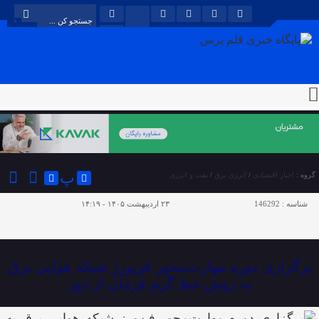
پ
گروه :
اخبار اقتصادی
/
انرژی برق
/
نفت و انرژی
شناسه :
146292
۲۳ اردیبهشت ۱۴۰۵ - ۱۴:۱۹
برگزاری دوره مهارت‌محور فن‌ورز شبکه هوایی برق
به روش خط گرم فرمان از دور