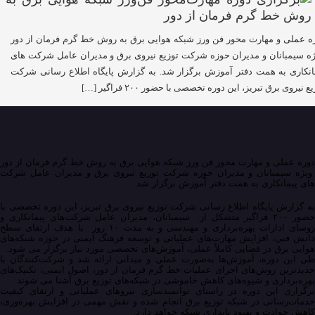
ه عملی و مهارت محور فن ورز شبکه هوایی برق به روش خط گرم فرمان از دور
ه سیمبانان و مدیران حوزه شرکت توزیع نیروی برق و مدیران عامل شرکت های
انکاری به همت دفتر آموزش برگزار شد. به گزارش پایگاه اطلاع رسانی شرکت
ع نیروی برق تبریز، این دوره تخصصی با حضور ۲۰۰ فراگیر […]
دوره عملی و مهارت محور فن ورز شبکه هوایی برق به روش خط گرم فرمان از دور
ویژه سیمبانان و مدیران حوزه شرکت توزیع نیروی برق و مدیران عامل شرکت
های پیمانکاری به همت دفتر آموزش برگزار شد.
به گزارش پایگاه اطلاع رسانی شرکت توزیع نیروی برق تبریز، این دوره تخصصی با
حضور ۲۰۰ فراگیر متشکل از سیمبانان، مدیران عامل شرکت‌های پیمانکاری و
روسای ادارات بهره‌برداری و مهندسی و به مدت ۱۰ روز با هدف ارتقای سطح
دانش فنی، افزایش مهارت‌های عملیاتی و توسعه فرهنگ ایمنی در حوزه شبکه‌های
هوایی برق در فضایی کاملاً عملی، آموزش‌های تخصصی مورد نیاز برگزار می شود.
طی این دوره، آموزش‌ها به‌صورت عملی و میدانی ارائه شد و شرکت‌کنندگان با
جدیدترین روش‌های اجرای عملیات خط گرم فرمان از دور، اصول ایمنی، تکنیک‌های
بهره‌برداری و شیوه‌های کاهش خاموشی در شبکه‌های توزیع برق آشنا می شوند.
برگزاری این دوره در راستای توانمندسازی نیروهای عملیاتی و ارتقای کیفیت
خدمات‌رسانی در شبکه توزیع برق انجام شده و نقش مهمی در افزایش بهره‌وری،
کاهش حوادث و بهبود پایداری شبکه خواهد دارد.