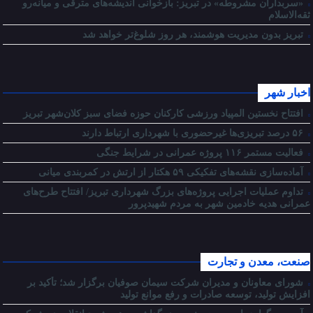
«سربداران مشروطه» در تبریز: بازخوانی اندیشه‌های مترقی و میانه‌رو
ثقه‌الاسلام
تبریز بدون مدیریت هوشمند، هر روز شلوغ‌تر خواهد شد
اخبار شهر
افتتاح نخستین المپیاد ورزشی کارکنان حوزه فضای سبز کلان‌شهر تبریز
۵۶ درصد تبریزی‌ها غیرحضوری با شهرداری ارتباط دارند
فعالیت مستمر ۱۱۶ پروژه عمرانی در شرایط جنگی
آماده‌سازی نقشه‌های تفکیکی ۵۹ هکتار از ارتش در کمربندی میانی
تداوم عملیات اجرایی پروژه‌های بزرگ شهرداری تبریز/ افتتاح طرح‌های
عمرانی هدیه خادمین شهر به مردم شهیدپرور
صنعت، معدن و تجارت
شورای معاونان و مدیران شرکت سیمان صوفیان برگزار شد؛ تأکید بر
افزایش تولید، توسعه صادرات و رفع موانع تولید