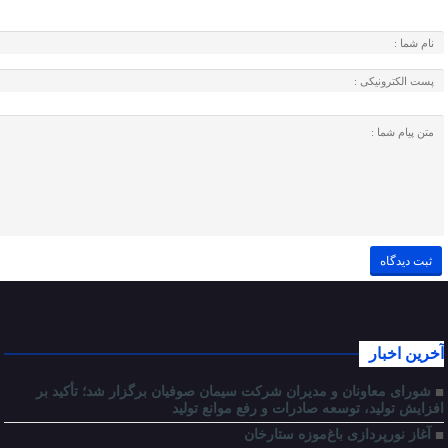
آخرین اخبار
شورای معاونان و مدیران شرکت سیمان صوفیان برگزار شد؛ تأکید بر
افزایش تولید، توسعه صادرات و رفع موانع تولید
آغاز نورپردازی باغ‌موزه ستارخان