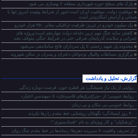
پارک های سطح حوزه شهرداری منطقه ۲ بهسازی می شود
موفقیت دولت، موفقیت ایران است/عبور از شرایط پیچیده امروز تنها با
همدلی و آرامش امکان‌پذیر است
یک میلیون خودرو در تبریز؛ ظرفیت ترافیکی معابر ۳۵۰ هزار خودرو
کاهش سایه جنگ مهم ‌ترین دغدغه دولت چهاردهم است/پروژه ‌های
عمرانی و سلامت آذربایجان شرقی حتی در شرایط جنگی متوقف نشد
محدوده پل شهید رحمتی تا پل سرداران فاتح ساماندهی می‌شود
برگزاری مسابقات والیبال نوجوانان دختران و پسران در سالن شهروند
گزارش، تحلیل و یادداشت
روایتی از یک نیاز همیشگی؛ هر قطره خون، فرصت دوباره زندگی
روابط عمومی؛ از «چراغ‌برق‌های قاسم‌خان» تا «مهندسیِ اعتبار»
روابط عمومی،بی مکان و بی زمان
۴۰ روز ایستادگی؛ نگهبانان روشنایی خط مقدم را رها نکردند
“پزشکیان” و کار ویژه‌ای به نام “فسادستیزی”!
از تحریف واقعیت تا مدیریت ذهن‌ها؛ رسانه‌ها در خط مقدم جنگ روان