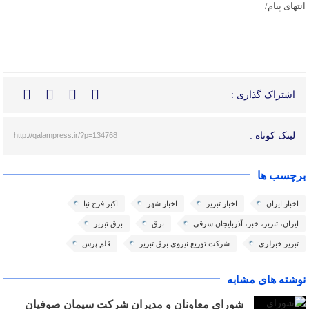
انتهای پیام/
اشتراک گذاری :
لینک کوتاه :
http://qalampress.ir/?p=134768
برچسب ها
اخبار ایران
اخبار تبریز
اخبار شهر
اکبر فرج نیا
ایران، تبریز، خبر، آذربایجان شرقی
برق
برق تبریز
تبریز خبرلری
شرکت توزیع نیروی برق تبریز
قلم پرس
نوشته های مشابه
شورای معاونان و مدیران شرکت سیمان صوفیان