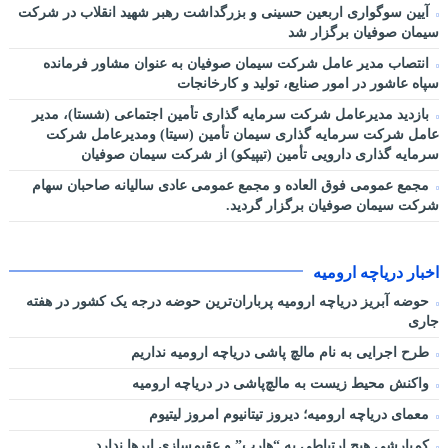
آیین سوگواری اربعین حسینی و بزرگداشت رهبر شهید انقلاب در شرکت
سیمان صوفیان برگزار شد
انتصاب مدیر عامل شرکت سیمان صوفیان به عنوان مشاور فرمانده
سپاه عاشور در امور صنایع، تولید و کارخانجات
بازدید مدیرعامل شرکت سرمایه گذاری تأمین اجتماعی (شستا)، مدیر
عامل شرکت سرمایه گذاری سیمان تأمین (سیتا) ومدیرعامل شرکت
سرمایه گذاری دارویی تأمین (تیپیکو) از شرکت سیمان صوفیان
مجمع عمومی فوق العاده و مجمع عمومی عادی سالیانه صاحبان سهام
شرکت سیمان صوفیان برگزار گردید.
اخبار دریاچه ارومیه
حوضه آبریز دریاچه ارومیه پرباران‌ترین حوضه‌ درجه یک کشور در هفته
جاری
طرح اجرایی به نام مالچ پاشی دریاچه ارومیه نداریم
واکنش محیط زیست به مالچ‌پاشی در دریاچه ارومیه
معمای دریاچه ارومیه؛ دیروز تیتانیوم امروز لیتیوم
کم‌بارشی هیچ ارتباطی به “هارپ” و عقیم‌سازی ابرها ندارد