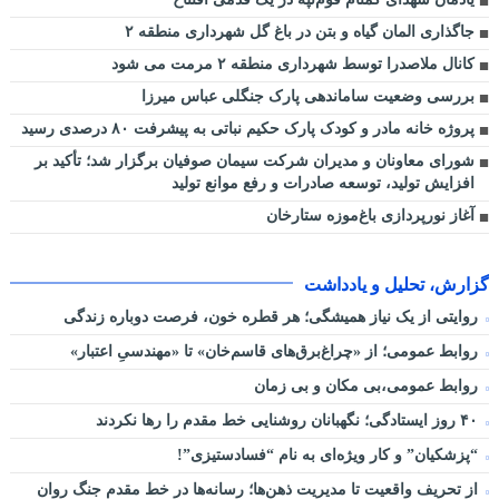
جاگذاری المان گیاه و بتن در باغ گل شهرداری منطقه ۲
کانال ملاصدرا توسط شهرداری منطقه ۲ مرمت می شود
بررسی وضعیت ساماندهی پارک جنگلی عباس میرزا
پروژه خانه مادر و کودک پارک حکیم نباتی به پیشرفت ۸۰ درصدی رسید
شورای معاونان و مدیران شرکت سیمان صوفیان برگزار شد؛ تأکید بر
افزایش تولید، توسعه صادرات و رفع موانع تولید
آغاز نورپردازی باغ‌موزه ستارخان
گزارش، تحلیل و یادداشت
روایتی از یک نیاز همیشگی؛ هر قطره خون، فرصت دوباره زندگی
روابط عمومی؛ از «چراغ‌برق‌های قاسم‌خان» تا «مهندسیِ اعتبار»
روابط عمومی،بی مکان و بی زمان
۴۰ روز ایستادگی؛ نگهبانان روشنایی خط مقدم را رها نکردند
“پزشکیان” و کار ویژه‌ای به نام “فسادستیزی”!
از تحریف واقعیت تا مدیریت ذهن‌ها؛ رسانه‌ها در خط مقدم جنگ روان