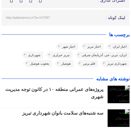
اشتراک گذاری :
لینک کوتاه :
http://qalampress.ir/?p=147287
برچسب ها
اخبار ایران
اخبار تبریز
اخبار شهر
ایران، تبریز، خبر، آذربایجان شرقی
تبریز خبرلری
شهرداری
شهرداری تبریز
قلم پرس
هوشیار
یعقوب هوشیار
نوشته های مشابه
پروژه‌های عمرانی منطقه ۱۰ در کانون توجه مدیریت
شهری
سه شنبه‌های سلامت بانوان شهرداری تبریز