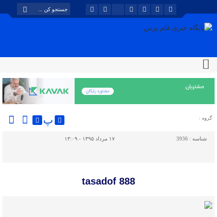
پ
گروه :
شناسه :
3936
۱۷ مرداد ۱۳۹۵ - ۱۳:۰۹
tasadof 888