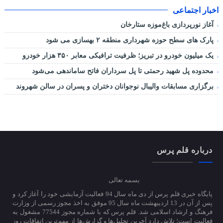
اخبار اجتماعی
آغاز نورپردازی باغ‌موزه ستارخان
پارک های سطح حوزه شهرداری منطقه ۲ بهسازی می شود
یک میلیون خودرو در تبریز؛ ظرفیت ترافیکی معابر ۳۵۰ هزار خودرو
محدوده پل شهید رحمتی تا پل سرداران فاتح ساماندهی می‌شود
برگزاری مسابقات والیبال نوجوانان دختران و پسران در سالن شهروند
درباره قلم پرس
بسمه تعالی
پایگاه خبری قلم پرس از دی ماه سال 94 فعالیت آزمایشی خود را آغاز کرد و
پس از آن در 13 اردیبهشت ماه سال 95 موفق به اخذ مجوز رسمی از وزارت
فرهنگ و ارشاد اسلامی شد. قلم پرس که با شماره مجوز 77544 مشغول به
فعالیت است؛ تلاش دارد آخرین تحلیل‌ها و گزارش‌ها از مهم‌ترین اتفاقات روز