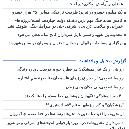
همدلی و آرامش امکان‌پذیر است
یک میلیون خودرو در تبریز؛ ظرفیت ترافیکی معابر ۳۵۰ هزار خودرو
کاهش سایه جنگ مهم ‌ترین دغدغه دولت چهاردهم است/پروژه ‌های
عمرانی و سلامت آذربایجان شرقی حتی در شرایط جنگی متوقف نشد
محدوده پل شهید رحمتی تا پل سرداران فاتح ساماندهی می‌شود
برگزاری مسابقات والیبال نوجوانان دختران و پسران در سالن شهروند
گزارش، تحلیل و یادداشت
روایتی از یک نیاز همیشگی؛ هر قطره خون، فرصت دوباره زندگی
روابط عمومی؛ از «چراغ‌برق‌های قاسم‌خان» تا «مهندسیِ اعتبار»
روابط عمومی،بی مکان و بی زمان
۴۰ روز ایستادگی؛ نگهبانان روشنایی خط مقدم را رها نکردند
“پزشکیان” و کار ویژه‌ای به نام “فسادستیزی”!
از تحریف واقعیت تا مدیریت ذهن‌ها؛ رسانه‌ها در خط مقدم جنگ روان
«سربداران مشروطه» در تبریز: بازخوانی اندیشه‌های مترقی و میانه‌رو
ثقه‌الاسلام