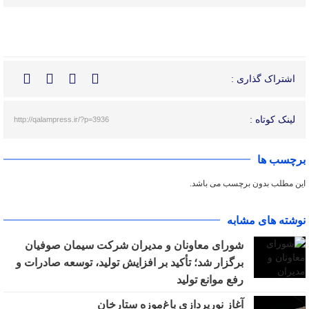
اشتراک گذاری :
لینک کوتاه :
http://qalampress.ir/?p=3936
برچسب ها
این مطلب بدون برچسب می باشد.
نوشته های مشابه
شورای معاونان و مدیران شرکت سیمان صوفیان
برگزار شد؛ تأکید بر افزایش تولید، توسعه صادرات و
رفع موانع تولید
آغاز نورپردازی باغ‌موزه ستارخان