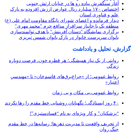
آغاز سنگفرش پیاده رو ها در خیابان ارتش جنوبی
اختصاص ۱۷۰ میلیارد ریال عوارض ارزش افزوده به پارک
علم و فناوری استان
دیدار فرمانده و اعضای شورای پایگاه مقاومت امام علی (ع)
منطقه یک با جانباز سرافراز مدافع حرم "محمد مهری"
برگزاری نمایشگاه "دستان آفرینش" با هدف توانمندسازی
بانوان سرپرست خانوار در پارک بانوان شمس تبریزی
گزارش، تحلیل و یادداشت
روایتی از یک نیاز همیشگی؛ هر قطره خون، فرصت دوباره
زندگی
روابط عمومی؛ از «چراغ‌برق‌های قاسم‌خان» تا «مهندسیِ
اعتبار»
روابط عمومی،بی مکان و بی زمان
۴۰ روز ایستادگی؛ نگهبانان روشنایی خط مقدم را رها نکردند
“پزشکیان” و کار ویژه‌ای به نام “فسادستیزی”!
از تحریف واقعیت تا مدیریت ذهن‌ها؛ رسانه‌ها در خط مقدم
جنگ روان