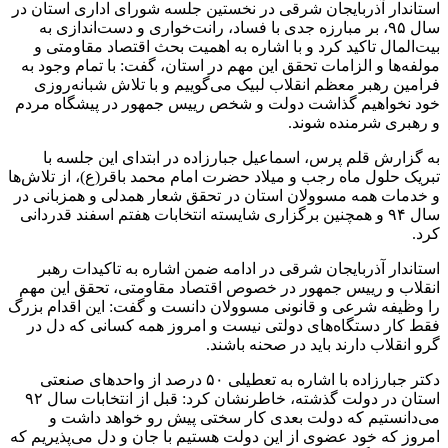
استاندار آذربایجان شرقی در نخستین جلسه شورای اداری استان در
سال ۹۵، بر مبارزه جدی با فساد، رانت‌خواری و دست‌اندازی به
بیت‌المال تاکید کرد و با اشاره به اهمیت بحث اقتصاد مقاومتی و
مولفه‌ها و الزامات تحقق این مهم در استان، گفت: با تمام وجود به
فرامین رهبر معظم انقلاب لبیک می‌گوییم و با تلاش شبانه‌روزی
خود نخواهیم گذاشت دولت و شخص رییس جمهور در پیشگاه مردم
و رهبری شرمنده شوند.
به گزارش قلم پرس، اسماعیل جبارزاده در ابتدای این جلسه با
تبریک حلول ماه رجب و میلاد حضرت امام محمد باقر(ع)، از تلاش‌ها
و خدمات همه مسوولان استان در تحقق شعار همدلی و همزبانی در
سال ۹۴ و همچنین برگزاری شایسته انتخابات هفتم اسفند قدردانی
کرد.
استاندار آذربایجان شرقی در ادامه ضمن اشاره به تاکیدات رهبر
انقلاب و رییس جمهور در خصوص اقتصاد مقاومتی، تحقق این مهم
را وظیفه شرعی و قانونی مسوولان دانست و گفت: این اقدام بزرگ
فقط کار دستگاه‌های دولتی نیست و امروز همه کسانی که دل در
گرو انقلاب دارند باید در صحنه باشند.
دکتر جبارزاده با اشاره به تعطیلی ۵۰ درصد از واحدهای صنعتی
استان در دولت گذشته، خاطرنشان کرد: قبل از انتخابات سال ۹۲
می‌دانستیم که دولت بعدی کار سختی پیش رو خواهد داشت و
امروز که خود عضوی از این دولت هستیم با جان و دل می‌پذیریم که