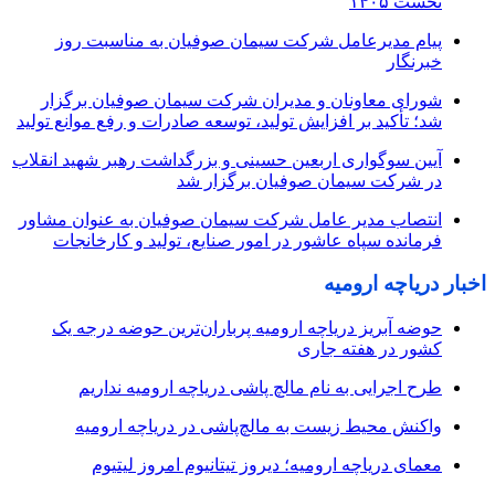
نخست ۱۴۰۵
پیام مدیرعامل شرکت سیمان صوفیان به مناسبت روز
خبرنگار
شورای معاونان و مدیران شرکت سیمان صوفیان برگزار
شد؛ تأکید بر افزایش تولید، توسعه صادرات و رفع موانع تولید
آیین سوگواری اربعین حسینی و بزرگداشت رهبر شهید انقلاب
در شرکت سیمان صوفیان برگزار شد
انتصاب مدیر عامل شرکت سیمان صوفیان به عنوان مشاور
فرمانده سپاه عاشور در امور صنایع، تولید و کارخانجات
اخبار دریاچه ارومیه
حوضه آبریز دریاچه ارومیه پرباران‌ترین حوضه‌ درجه یک
کشور در هفته جاری
طرح اجرایی به نام مالچ پاشی دریاچه ارومیه نداریم
واکنش محیط زیست به مالچ‌پاشی در دریاچه ارومیه
معمای دریاچه ارومیه؛ دیروز تیتانیوم امروز لیتیوم