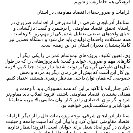
فرهنگی هم خاطره‌ساز شویم.
الزامات و ضرورت‌های اقتصاد مقاومتی در استان
استاندار آذربایجان شرقی در ادامه برخی از اقدامات ضروری در
راستای تحقق اقتصاد مقاومتی را برشمرد و گفت: بازگشایی و
احیای واحدهای صنعتی تعطیل شده یکی از مهم‌ترین کارهاست،
همه مشکلات واحدهای تولیدی باید حل شود و دستگاه قضایی نیز
کاملا پشتیبان مدیران استان در این زمینه است.
وی، تعیین تکلیف پروژه‌های نیمه‌تمام عمرانی را یکی دیگر از
کارهای مهم و ضروری خواند و گفت: باید پروژه‌هایی را که در طول
سال‌های طولانی گریبان‌گیر دولت شده‌اند از دولت جدا کنیم، لازمه
این کار این است که بیش از هر زمان دیگر به مردم و بخش
خصوصی که همان توان داخلی مد نظر رهبری هستند، اعتماد کنیم.
دکتر جبارزاده با تاکید بر این که همه مسوولان باید با وحدت و
همدلی پشتیبان اقتصاد مقاومتی باشند، افزود: انقلاب باید مقاوم‌تر
شود و اگر توان اقتصادی را در کنار توان نظامی بالا ببریم مطمئنا
نفوذناپذیر و شکست‌ناپذیر خواهیم بود.
استاندار آذربایجان شرقی، توجه ویژه به اشتغال را از دیگر الزامات
اقتصاد مقاومتی عنوان کرد و با بیان این که امنیت جامعه و حیثیت
جوانان در گرو ایجاد شغل برای جوانان است، افزود: انتظار نداریم
که چون بودجه دولتی وجود ندارد اشتغال ایجاد نشود.