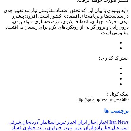
مسیر صورت خواهد گرفت.
داود بهبودی با بیان این که تحقق اقتصاد مقاومتی نیازمند تغییر جدی
در سیاست‌ها و برنامه‌های اقتصادی کشور است، افزود: پیشرو
بودن، حرکت جهادی، انعطاف‌پذیری، فرصت‌سازی، مولد بودن،
درون‌زایی و برون‌گرایی از رویکردهای لازم برای رسیدن به اقتصاد
مقاومتی است.
اشتراک گذاری :
لینک کوتاه :
http://qalampress.ir/?p=2680
برچسب ها
Iran News
اخبار
اخبار ایران
اخبار تبریز
استاندار آذربایجان شرقی
اسماعیل جبارزاده
ایران
تبریز
تبریز خبرلری
رانت خواری
فساد