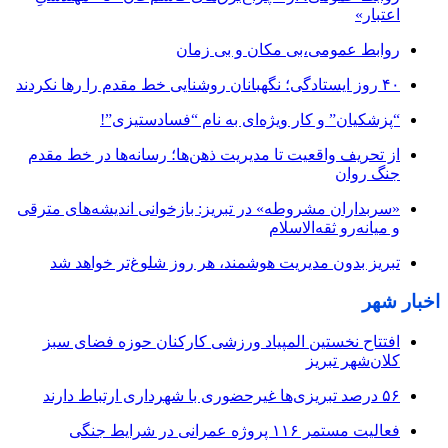
اعتبار»
روابط عمومی،بی مکان و بی زمان
۴۰ روز ایستادگی؛ نگهبانان روشنایی خط مقدم را رها نکردند
“پزشکیان” و کار ویژه‌ای به نام “فسادستیزی”!
از تحریف واقعیت تا مدیریت ذهن‌ها؛ رسانه‌ها در خط مقدم
جنگ روان
«سربداران مشروطه» در تبریز: بازخوانی اندیشه‌های مترقی
و میانه‌رو ثقه‌الاسلام
تبریز بدون مدیریت هوشمند، هر روز شلوغ‌تر خواهد شد
اخبار شهر
افتتاح نخستین المپیاد ورزشی کارکنان حوزه فضای سبز
کلان‌شهر تبریز
۵۶ درصد تبریزی‌ها غیرحضوری با شهرداری ارتباط دارند
فعالیت مستمر ۱۱۶ پروژه عمرانی در شرایط جنگی