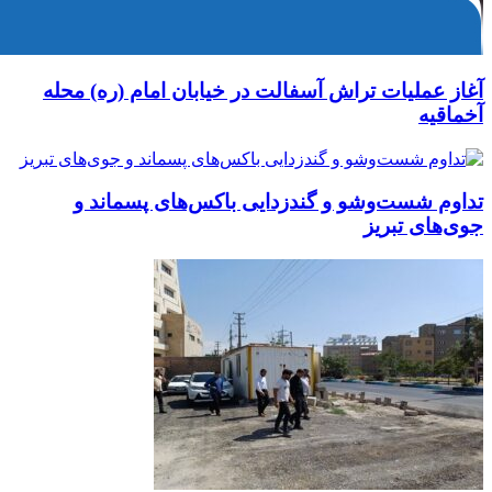
آغاز عملیات تراش آسفالت در خیابان امام (ره) محله
آخماقیه
تداوم شست‌وشو و گندزدایی باکس‌های پسماند و
جوی‌های تبریز