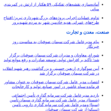
آماده‌سازی نقشه‌های تفکیکی ۵۹ هکتار از ارتش در کمربندی
میانی
تداوم عملیات اجرایی پروژه‌های بزرگ شهرداری تبریز/ افتتاح
طرح‌های عمرانی هدیه خادمین شهر به مردم شهیدپرور
صنعت، معدن و تجارت
پیام مدیرعامل شرکت سیمان صوفیان به مناسبت روز
خبرنگار
شورای معاونان و مدیران شرکت سیمان صوفیان برگزار
شد؛ تأکید بر افزایش تولید، توسعه صادرات و رفع موانع تولید
آیین سوگواری اربعین حسینی و بزرگداشت رهبر شهید انقلاب
در شرکت سیمان صوفیان برگزار شد
انتصاب مدیر عامل شرکت سیمان صوفیان به عنوان مشاور
فرمانده سپاه عاشور در امور صنایع، تولید و کارخانجات
بازدید مدیرعامل شرکت سرمایه گذاری تأمین اجتماعی
(شستا)، مدیر عامل شرکت سرمایه گذاری سیمان تأمین
(سیتا) ومدیرعامل شرکت سرمایه گذاری دارویی تأمین
(تیپیکو) از شرکت سیمان صوفیان