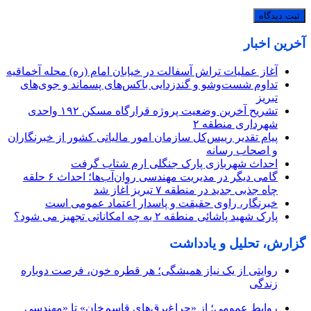
آخرین اخبار
آغاز عملیات تراش آسفالت در خیابان امام (ره) محله آخماقیه
تداوم شست‌وشو و گندزدایی باکس‌های پسماند و جوی‌های
تبریز
تشریح آخرین وضعیت پروژه قرارگاه مسکن ۱۹۲ واحدی
شهرداری منطقه ۲
پیام تقدیر رییس‌کل سازمان امور مالیاتی کشور از خبرنگاران
و اصحاب رسانه
احداث شهربازی پارک جنگلی ارم شتاب گرفت
گامی دیگر در مدیریت مهندسی روان‌آب‌ها؛ احداث ۶ حلقه
چاه جذبی جدید در منطقه ۷ تبریز آغاز شد
خبرنگار، راوی حقیقت و پاسدار اعتماد عمومی است
پارک شهید پاشائی منطقه ۲ به چه امکاناتی تجهیز می شود؟
گزارش، تحلیل و یادداشت
روایتی از یک نیاز همیشگی؛ هر قطره خون، فرصت دوباره
زندگی
روابط عمومی؛ از «چراغ‌برق‌های قاسم‌خان» تا «مهندسیِ