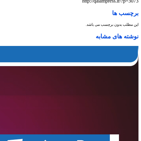
http://qalampress.ir/?p=3073
برچسب ها
این مطلب بدون برچسب می باشد.
نوشته های مشابه