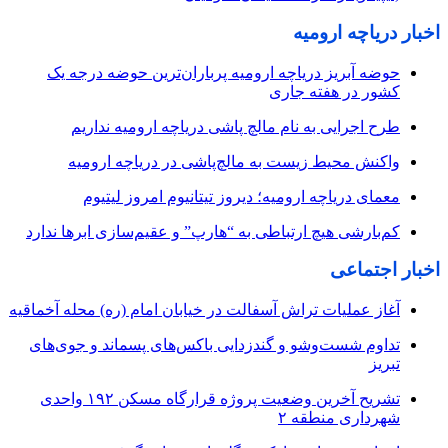
اخبار دریاچه ارومیه
حوضه آبریز دریاچه ارومیه پرباران‌ترین حوضه‌ درجه یک
کشور در هفته جاری
طرح اجرایی به نام مالچ پاشی دریاچه ارومیه نداریم
واکنش محیط زیست به مالچ‌پاشی در دریاچه ارومیه
معمای دریاچه ارومیه؛ دیروز تیتانیوم امروز لیتیوم
کم‌بارشی هیچ ارتباطی به “هارپ” و عقیم‌سازی ابرها ندارد
اخبار اجتماعی
آغاز عملیات تراش آسفالت در خیابان امام (ره) محله آخماقیه
تداوم شست‌وشو و گندزدایی باکس‌های پسماند و جوی‌های
تبریز
تشریح آخرین وضعیت پروژه قرارگاه مسکن ۱۹۲ واحدی
شهرداری منطقه ۲