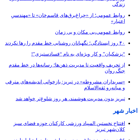
زندگی
روابط عمومی؛ از «چراغ‌برق‌های قاسم‌خان» تا «مهندسیِ
اعتبار»
روابط عمومی،بی مکان و بی زمان
۴۰ روز ایستادگی؛ نگهبانان روشنایی خط مقدم را رها نکردند
“پزشکیان” و کار ویژه‌ای به نام “فسادستیزی”!
از تحریف واقعیت تا مدیریت ذهن‌ها؛ رسانه‌ها در خط مقدم
جنگ روان
«سربداران مشروطه» در تبریز: بازخوانی اندیشه‌های مترقی
و میانه‌رو ثقه‌الاسلام
تبریز بدون مدیریت هوشمند، هر روز شلوغ‌تر خواهد شد
اخبار شهر
افتتاح نخستین المپیاد ورزشی کارکنان حوزه فضای سبز
کلان‌شهر تبریز