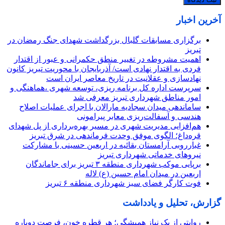
آخرین اخبار
برگزاری مسابقات گلبال بزرگداشت شهدای جنگ رمضان در
تبریز
اهمیت مشروطه در تغییر منطق حکمرانی و عبور از اقتدار
فردی به اقتدار نهادی است/ آذربایجان با محوریت تبریز کانون
نهادسازی و عقلانیت در تاریخ معاصر ایران است
سرپرست اداره کل برنامه ریزی، توسعه شهری ،هماهنگی و
امور مناطق شهرداری تبریز معرفی شد
ساماندهی میدان سجادیه مارالان با اجرای عملیات اصلاح
هندسی و آسفالت‌ریزی معابر پیرامونی
هم‌افزایی مدیریت شهری در مسیر بهره‌برداری از پل شهدای
قره‌داغ؛ الگوی موفق وحدت فرماندهی در شرق تبریز
غبارروبی آرامستان بقائیه در اربعین حسینی با مشارکت
نیروهای خدماتی شهرداری تبریز
برپایی موکب شهرداری منطقه ۳ تبریز برای جاماندگان
اربعین در میدان امام حسین (ع) لاله
فوت کارگر فضای سبز شهرداری منطقه ۶ تبریز
گزارش، تحلیل و یادداشت
روایتی از یک نیاز همیشگی؛ هر قطره خون، فرصت دوباره