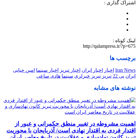
اشتراک گذاری :
لینک کوتاه :
http://qalampress.ir/?p=675
برچسب ها
Iran News
اخبار
اخبار ایران
اخبار تبریز
اخبار سینما
امین حیایی
ایران
پی 22
تبریز
تبریز خبرلری
سینما
هادی ساعی
نوشته های مشابه
اهمیت مشروطه در تغییر منطق حکمرانی و عبور از
اقتدار فردی به اقتدار نهادی است/ آذربایجان با محوریت
تبریز کانون نهادسازی و عقلانیت در تاریخ معاصر ایران