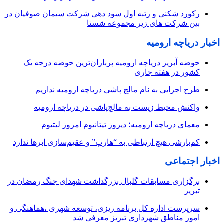
رکورد شکنی و رتبه اول سود دهی شرکت سیمان صوفیان در
بین شرکت های زیر مجموعه شستا
اخبار دریاچه ارومیه
حوضه آبریز دریاچه ارومیه پرباران‌ترین حوضه‌ درجه یک
کشور در هفته جاری
طرح اجرایی به نام مالچ پاشی دریاچه ارومیه نداریم
واکنش محیط زیست به مالچ‌پاشی در دریاچه ارومیه
معمای دریاچه ارومیه؛ دیروز تیتانیوم امروز لیتیوم
کم‌بارشی هیچ ارتباطی به “هارپ” و عقیم‌سازی ابرها ندارد
اخبار اجتماعی
برگزاری مسابقات گلبال بزرگداشت شهدای جنگ رمضان در
تبریز
سرپرست اداره کل برنامه ریزی، توسعه شهری ،هماهنگی و
امور مناطق شهرداری تبریز معرفی شد