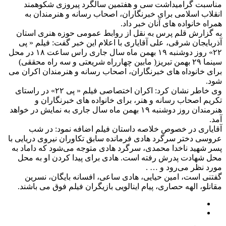
مناسبت گرامیداشت سی و هفتمین سالگرد پیروزی شکوهمند
انقلاب اسلامی برای خبرنگاران، اصحاب رسانه و هنرمندان به
همراه خانواده های آنان خبر داد.
به گزارش قلم پرس به نقل از روابط عمومی حوزه هنری استان
آذربایجان شرقی، علی آقایاری با اعلام این خبر گفت: فیلم « پی
۲۲» روز دوشنبه ۱۹ بهمن ماه سال جاری راس ساعت ۱۸ در محل
سینما ۲۹ بهمن تبریز( مابین چهارراه شریعتی و سه راه محققی)
برای خانوداه های خبرنگاران، اصحاب رسانه و هنرمندان اکران می
شود.
وی خاطر نشان کرد: اکران اختصاصی فیلم « پی ۲۲» در راستای
تکریم اصحاب رسانه و هنر، برای خانواده های خبرنگاران و
هنرمندان روز دوشنبه ۱۹ بهمن ماه سال جاری به نمایش در خواهد
آمد.
آقایاری در خصوص خلاصه داستان فیلم اضافه نمود: در شب
عروسی دختر سرگرد هادی فرمانده سابق تکاوران نیروی دریایی با
پسر شهید ناخدا محمدی، سرگرد هادی متوجه می‌شود که داماد به
محل شهادت پدرش رفته است. هادی برای پیدا کردن او به محل
مورد نظر می‌رود و … .
گفتنی است، امین حیایی، هادی ساعی، افسانه بایگان، نسرین
مقانلو، الهه حصاری، پیام اینالویی بازیگران فیلم فوق می باشند.