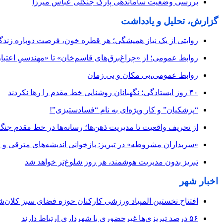
بررسی وضعیت ساماندهی پارک جنگلی عباس میرزا
گزارش، تحلیل و یادداشت
روایتی از یک نیاز همیشگی؛ هر قطره خون، فرصت دوباره زند
روابط عمومی؛ از «چراغ‌برق‌های قاسم‌خان» تا «مهندسیِ اعتبار
روابط عمومی،بی مکان و بی زمان
۴۰ روز ایستادگی؛ نگهبانان روشنایی خط مقدم را رها نکردند
“پزشکیان” و کار ویژه‌ای به نام “فسادستیزی”!
از تحریف واقعیت تا مدیریت ذهن‌ها؛ رسانه‌ها در خط مقدم جنگ
«سربداران مشروطه» در تبریز: بازخوانی اندیشه‌های مترقی و میا
تبریز بدون مدیریت هوشمند، هر روز شلوغ‌تر خواهد شد
اخبار شهر
افتتاح نخستین المپیاد ورزشی کارکنان حوزه فضای سبز کلان‌شه
۵۶ درصد تبریزی‌ها غیرحضوری با شهرداری ارتباط دارند