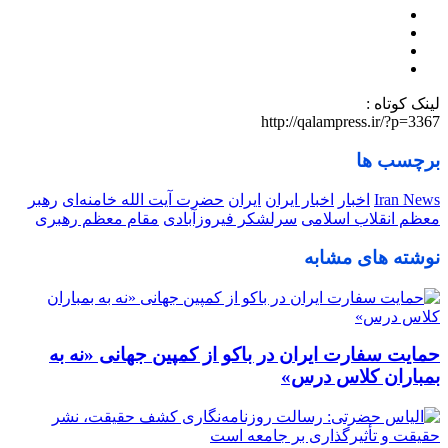
لینک کوتاه :
http://qalampress.ir/?p=3367
برچسب ها
Iran News
اخبار
اخبار ایران
ایران
حضرت آیت الله خامنه‌ای
رهبر
معظم انقلاب اسلامی
سرلشکر فیروزآبادی
مقام معظم رهبری
نوشته های مشابه
حمایت سفارت ایران در باکو از کمپین جهانی «نه به
بمباران کلاس درس»