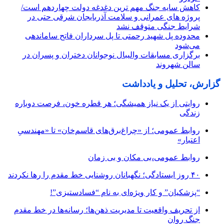
کاهش سایه جنگ مهم ‌ترین دغدغه دولت چهاردهم است/
پروژه ‌های عمرانی و سلامت آذربایجان شرقی حتی در
شرایط جنگی متوقف نشد
محدوده پل شهید رحمتی تا پل سرداران فاتح ساماندهی
می‌شود
برگزاری مسابقات والیبال نوجوانان دختران و پسران در
سالن شهروند
گزارش، تحلیل و یادداشت
روایتی از یک نیاز همیشگی؛ هر قطره خون، فرصت دوباره
زندگی
روابط عمومی؛ از «چراغ‌برق‌های قاسم‌خان» تا «مهندسیِ
اعتبار»
روابط عمومی،بی مکان و بی زمان
۴۰ روز ایستادگی؛ نگهبانان روشنایی خط مقدم را رها نکردند
“پزشکیان” و کار ویژه‌ای به نام “فسادستیزی”!
از تحریف واقعیت تا مدیریت ذهن‌ها؛ رسانه‌ها در خط مقدم
جنگ روان