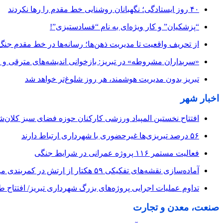
۴۰ روز ایستادگی؛ نگهبانان روشنایی خط مقدم را رها نکردند
“پزشکیان” و کار ویژه‌ای به نام “فسادستیزی”!
از تحریف واقعیت تا مدیریت ذهن‌ها؛ رسانه‌ها در خط مقدم جنگ
«سربداران مشروطه» در تبریز: بازخوانی اندیشه‌های مترقی و میا
تبریز بدون مدیریت هوشمند، هر روز شلوغ‌تر خواهد شد
اخبار شهر
افتتاح نخستین المپیاد ورزشی کارکنان حوزه فضای سبز کلان‌شه
۵۶ درصد تبریزی‌ها غیرحضوری با شهرداری ارتباط دارند
فعالیت مستمر ۱۱۶ پروژه عمرانی در شرایط جنگی
آماده‌سازی نقشه‌های تفکیکی ۵۹ هکتار از ارتش در کمربندی میانی
تداوم عملیات اجرایی پروژه‌های بزرگ شهرداری تبریز/ افتتاح 
صنعت، معدن و تجارت