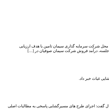
روابط عمومی شرکت سیمان صوفیان، جلسه پایش و بررسی عملکرد شرکت سیمان صوفیان در سه‌ماهه نخست سال ۱۴۰۵ در محل شرکت سرمایه گذاری سیمان تامین با هدف ارزیابی
ین جلسه، درآمد فروش شرکت سیمان صوفیان در […]
رتقای خدمات و توسعه محله‌ای است شهردار تبریز در بازدید از پروژه مسیرگشایی خیابان ۲۰ متری ملازینال گفت: اجرای طرح های مسیرگشایی پاسخی به مطالبات اصلی