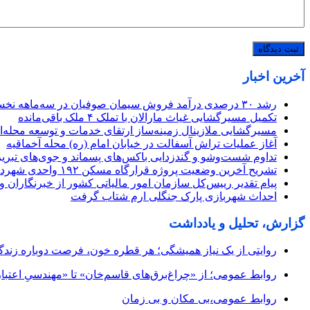
آخرین اخبار
رشد ۳۰ درصدی درآمد فروش سیمان صوفیان در سه‌ماهه نخست ۱۴۰۵
تکمیل مسیرگشایی غیاث مارالان با تملک ۴ ملک باقی‌مانده
مسیرگشایی ملازینال زمینه‌ساز ارتقای خدمات و توسعه محله‌
آغاز عملیات تراش آسفالت در خیابان امام (ره) محله آخماقیه
تداوم شست‌وشو و گندزدایی باکس‌های پسماند و جوی‌های تبریز
تشریح آخرین وضعیت پروژه قرارگاه مسکن ۱۹۲ واحدی شهرداری منطقه ۲
پیام تقدیر رییس‌کل سازمان امور مالیاتی کشور از خبرنگاران 
احداث شهربازی پارک جنگلی ارم شتاب گرفت
گزارش، تحلیل و یادداشت
روایتی از یک نیاز همیشگی؛ هر قطره خون، فرصت دوباره زند
روابط عمومی؛ از «چراغ‌برق‌های قاسم‌خان» تا «مهندسیِ اعتبار
روابط عمومی،بی مکان و بی زمان