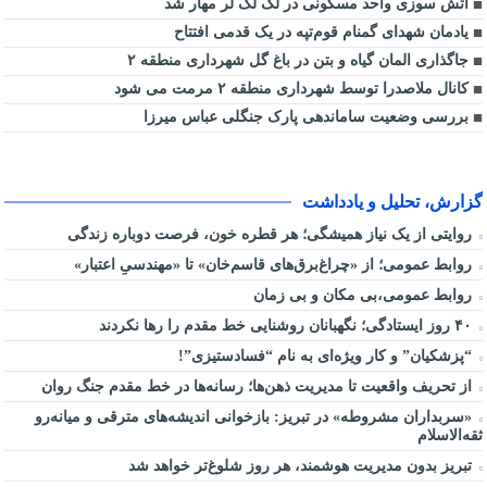
آتش سوزی واحد مسکونی در لک لک لر مهار شد
یادمان شهدای گمنام قوم‌تپه در یک قدمی افتتاح
جاگذاری المان گیاه و بتن در باغ گل شهرداری منطقه ۲
کانال ملاصدرا توسط شهرداری منطقه ۲ مرمت می شود
بررسی وضعیت ساماندهی پارک جنگلی عباس میرزا
گزارش، تحلیل و یادداشت
روایتی از یک نیاز همیشگی؛ هر قطره خون، فرصت دوباره زندگی
روابط عمومی؛ از «چراغ‌برق‌های قاسم‌خان» تا «مهندسیِ اعتبار»
روابط عمومی،بی مکان و بی زمان
۴۰ روز ایستادگی؛ نگهبانان روشنایی خط مقدم را رها نکردند
“پزشکیان” و کار ویژه‌ای به نام “فسادستیزی”!
از تحریف واقعیت تا مدیریت ذهن‌ها؛ رسانه‌ها در خط مقدم جنگ روان
«سربداران مشروطه» در تبریز: بازخوانی اندیشه‌های مترقی و میانه‌رو
ثقه‌الاسلام
تبریز بدون مدیریت هوشمند، هر روز شلوغ‌تر خواهد شد