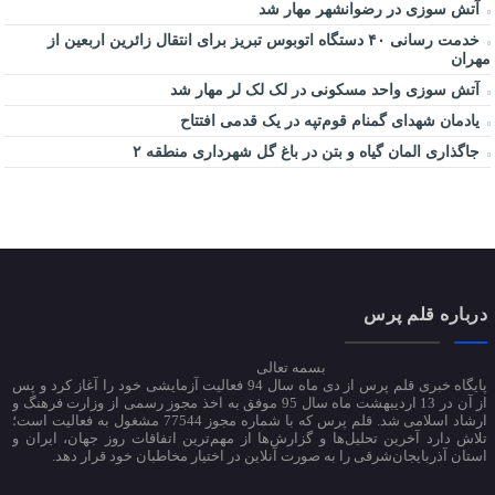
آتش سوزی در رضوانشهر مهار شد
خدمت رسانی ۴۰ دستگاه اتوبوس تبریز برای انتقال زائرین اربعین از
مهران
آتش سوزی واحد مسکونی در لک لک لر مهار شد
یادمان شهدای گمنام قوم‌تپه در یک قدمی افتتاح
جاگذاری المان گیاه و بتن در باغ گل شهرداری منطقه ۲
درباره قلم پرس
بسمه تعالی
پایگاه خبری قلم پرس از دی ماه سال 94 فعالیت آزمایشی خود را آغاز کرد و پس
از آن در 13 اردیبهشت ماه سال 95 موفق به اخذ مجوز رسمی از وزارت فرهنگ و
ارشاد اسلامی شد. قلم پرس که با شماره مجوز 77544 مشغول به فعالیت است؛
تلاش دارد آخرین تحلیل‌ها و گزارش‌ها از مهم‌ترین اتفاقات روز جهان، ایران و
استان آذربایجان‌شرقی را به صورت آنلاین در اختیار مخاطبان خود قرار دهد.