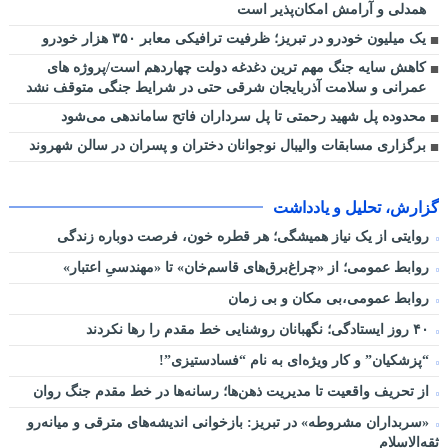
همدلی و آرامش امکان‌پذیر است
یک میلیون خودرو در تبریز؛ ظرفیت ترافیکی معابر ۳۵۰ هزار خودرو
کاهش سایه جنگ مهم ‌ترین دغدغه دولت چهاردهم است/پروژه ‌های
عمرانی و سلامت آذربایجان شرقی حتی در شرایط جنگی متوقف نشد
محدوده پل شهید رحمتی تا پل سرداران فاتح ساماندهی می‌شود
برگزاری مسابقات والیبال نوجوانان دختران و پسران در سالن شهروند
گزارش، تحلیل و یادداشت
روایتی از یک نیاز همیشگی؛ هر قطره خون، فرصت دوباره زندگی
روابط عمومی؛ از «چراغ‌برق‌های قاسم‌خان» تا «مهندسیِ اعتبار»
روابط عمومی،بی مکان و بی زمان
۴۰ روز ایستادگی؛ نگهبانان روشنایی خط مقدم را رها نکردند
“پزشکیان” و کار ویژه‌ای به نام “فسادستیزی”!
از تحریف واقعیت تا مدیریت ذهن‌ها؛ رسانه‌ها در خط مقدم جنگ روان
«سربداران مشروطه» در تبریز: بازخوانی اندیشه‌های مترقی و میانه‌رو
ثقه‌الاسلام