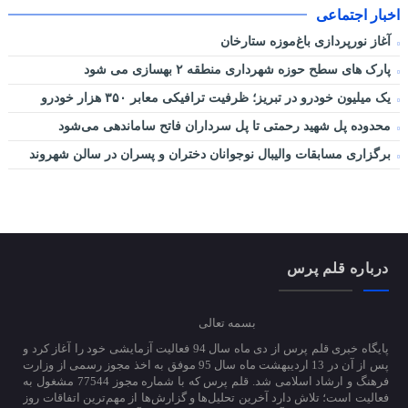
اخبار اجتماعی
آغاز نورپردازی باغ‌موزه ستارخان
پارک های سطح حوزه شهرداری منطقه ۲ بهسازی می شود
یک میلیون خودرو در تبریز؛ ظرفیت ترافیکی معابر ۳۵۰ هزار خودرو
محدوده پل شهید رحمتی تا پل سرداران فاتح ساماندهی می‌شود
برگزاری مسابقات والیبال نوجوانان دختران و پسران در سالن شهروند
درباره قلم پرس
بسمه تعالی
پایگاه خبری قلم پرس از دی ماه سال 94 فعالیت آزمایشی خود را آغاز کرد و
پس از آن در 13 اردیبهشت ماه سال 95 موفق به اخذ مجوز رسمی از وزارت
فرهنگ و ارشاد اسلامی شد. قلم پرس که با شماره مجوز 77544 مشغول به
فعالیت است؛ تلاش دارد آخرین تحلیل‌ها و گزارش‌ها از مهم‌ترین اتفاقات روز