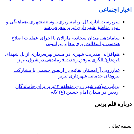
اخبار اجتماعی
سرپرست اداره کل برنامه ریزی، توسعه شهری ،هماهنگی و
امور مناطق شهرداری تبریز معرفی شد
ساماندهی میدان سجادیه مارالان با اجرای عملیات اصلاح
هندسی و آسفالت‌ریزی معابر پیرامونی
هم‌افزایی مدیریت شهری در مسیر بهره‌برداری از پل شهدای
قره‌داغ؛ الگوی موفق وحدت فرماندهی در شرق تبریز
غبارروبی آرامستان بقائیه در اربعین حسینی با مشارکت
نیروهای خدماتی شهرداری تبریز
برپایی موکب شهرداری منطقه ۳ تبریز برای جاماندگان
اربعین در میدان امام حسین (ع) لاله
درباره قلم پرس
بسمه تعالی