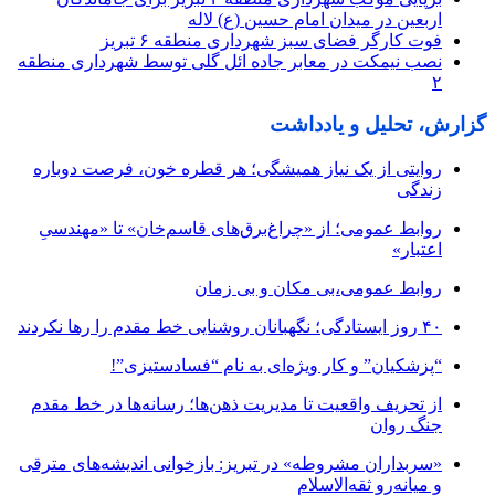
اربعین در میدان امام حسین (ع) لاله
فوت کارگر فضای سبز شهرداری منطقه ۶ تبریز
نصب نیمکت در معابر جاده ائل گلی توسط شهرداری منطقه
۲
گزارش، تحلیل و یادداشت
روایتی از یک نیاز همیشگی؛ هر قطره خون، فرصت دوباره
زندگی
روابط عمومی؛ از «چراغ‌برق‌های قاسم‌خان» تا «مهندسیِ
اعتبار»
روابط عمومی،بی مکان و بی زمان
۴۰ روز ایستادگی؛ نگهبانان روشنایی خط مقدم را رها نکردند
“پزشکیان” و کار ویژه‌ای به نام “فسادستیزی”!
از تحریف واقعیت تا مدیریت ذهن‌ها؛ رسانه‌ها در خط مقدم
جنگ روان
«سربداران مشروطه» در تبریز: بازخوانی اندیشه‌های مترقی
و میانه‌رو ثقه‌الاسلام