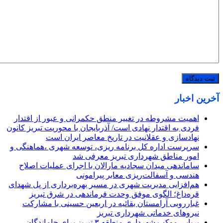
آخرین اخبار
اهمیت مشروطه در تغییر منطق حکمرانی و عبور از اقتدار
فردی به اقتدار نهادی است/ آذربایجان با محوریت تبریز کانون
نهادسازی و عقلانیت در تاریخ معاصر ایران است
سرپرست اداره کل برنامه ریزی، توسعه شهری ،هماهنگی و
امور مناطق شهرداری تبریز معرفی شد
ساماندهی میدان سجادیه مارالان با اجرای عملیات اصلاح
هندسی و آسفالت‌ریزی معابر پیرامونی
هم‌افزایی مدیریت شهری در مسیر بهره‌برداری از پل شهدای
قره‌داغ؛ الگوی موفق وحدت فرماندهی در شرق تبریز
غبارروبی آرامستان بقائیه در اربعین حسینی با مشارکت
نیروهای خدماتی شهرداری تبریز
برپایی موکب شهرداری منطقه ۳ تبریز برای جاماندگان