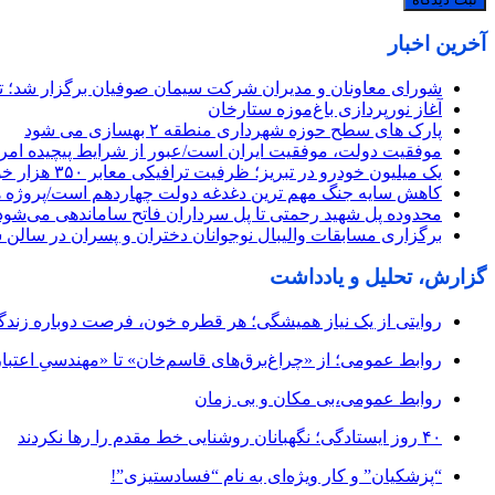
آخرین اخبار
شورای معاونان و مدیران شرکت سیمان صوفیان برگزار شد؛ تأکی
آغاز نورپردازی باغ‌موزه ستارخان
پارک های سطح حوزه شهرداری منطقه ۲ بهسازی می شود
موفقیت دولت، موفقیت ایران است/عبور از شرایط پیچیده امروز
یک میلیون خودرو در تبریز؛ ظرفیت ترافیکی معابر ۳۵۰ هزار خودرو
کاهش سایه جنگ مهم ‌ترین دغدغه دولت چهاردهم است/پروژه 
محدوده پل شهید رحمتی تا پل سرداران فاتح ساماندهی می‌شود
برگزاری مسابقات والیبال نوجوانان دختران و پسران در سالن 
گزارش، تحلیل و یادداشت
روایتی از یک نیاز همیشگی؛ هر قطره خون، فرصت دوباره زند
روابط عمومی؛ از «چراغ‌برق‌های قاسم‌خان» تا «مهندسیِ اعتبار
روابط عمومی،بی مکان و بی زمان
۴۰ روز ایستادگی؛ نگهبانان روشنایی خط مقدم را رها نکردند
“پزشکیان” و کار ویژه‌ای به نام “فسادستیزی”!