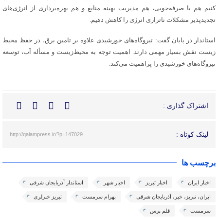
کنیم هم با صرفه‌جویی، هم مدیریت بهینه منابع و هم بهره‌برداری از انرژی‌های
تجدیدپذیر مشکلات ناترازی انرژی را کاهش دهیم.
استاندار در پایان گفت: تیروگاه‌های خورشیدی علاوه بر تامین برق، در حفظ محیط
زیست نقش بسیار مهمی دارند. اهمیت توجه به محیط‌زیست و مسأله آب، توسعه
نیروگاه‌های خورشیدی را پراهمیت می‌کند.
اشتراک گذاری :
لینک کوتاه :
http://qalampress.ir/?p=147029
برچسب ها
اخبار ایران
اخبار تبریز
اخبار شهر
استاندار آذربایجان شرقی
ایران، تبریز، خبر، آذربایجان شرقی
بهرام سرمست
تبریز خبرلری
سرمست
قلم پرس