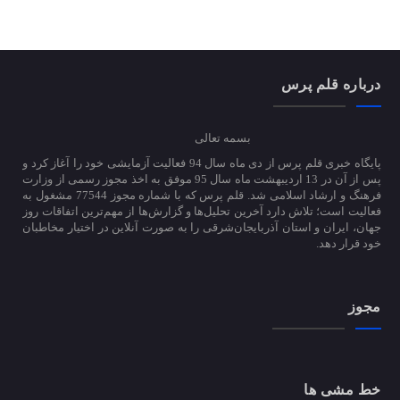
درباره قلم پرس
بسمه تعالی
پایگاه خبری قلم پرس از دی ماه سال 94 فعالیت آزمایشی خود را آغاز کرد و
پس از آن در 13 اردیبهشت ماه سال 95 موفق به اخذ مجوز رسمی از وزارت
فرهنگ و ارشاد اسلامی شد. قلم پرس که با شماره مجوز 77544 مشغول به
فعالیت است؛ تلاش دارد آخرین تحلیل‌ها و گزارش‌ها از مهم‌ترین اتفاقات روز
جهان، ایران و استان آذربایجان‌شرقی را به صورت آنلاین در اختیار مخاطبان
خود قرار دهد.
مجوز
خط مشی ها