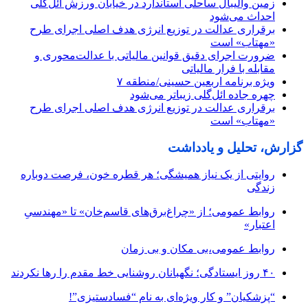
زمین والیبال ساحلی استاندارد در خیابان ورزش ائل‌گلی
احداث می‌شود
برقراری عدالت در توزیع انرژی هدف اصلی اجرای طرح
«مهتاب» است
ضرورت اجرای دقیق قوانین مالیاتی با عدالت‌محوری و
مقابله با فرار مالیاتی
ویژه برنامه اربعین حسینی/منطقه ۷
چهره جاده ائل‌گلی زیباتر می‌شود
برقراری عدالت در توزیع انرژی هدف اصلی اجرای طرح
«مهتاب» است
گزارش، تحلیل و یادداشت
روایتی از یک نیاز همیشگی؛ هر قطره خون، فرصت دوباره
زندگی
روابط عمومی؛ از «چراغ‌برق‌های قاسم‌خان» تا «مهندسیِ
اعتبار»
روابط عمومی،بی مکان و بی زمان
۴۰ روز ایستادگی؛ نگهبانان روشنایی خط مقدم را رها نکردند
“پزشکیان” و کار ویژه‌ای به نام “فسادستیزی”!