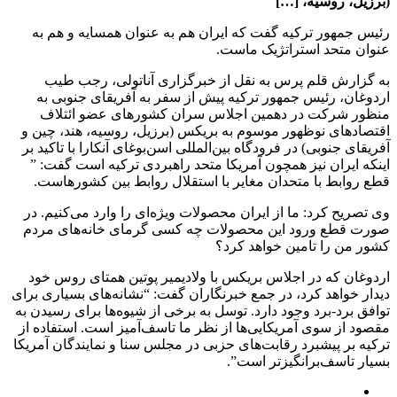
(برزیل، روسیه، […]
رئیس جمهور ترکیه گفت که ایران هم به عنوان همسایه و هم به
عنوان متحد استراتژیک ماست.
به گزارش قلم پرس به نقل از خبرگزاری آناتولی، رجب طیب
اردوغان، رئیس جمهور ترکیه پیش از سفر به آفریقای جنوبی به
منظور شرکت در دهمین اجلاس سران کشورهای عضو ائتلاف
اقتصادهای نوظهور موسوم به بریکس (برزیل، روسیه، هند، چین و
آفریقای جنوبی) در فرودگاه بین‌المللی اسن‌بوغای آنکارا با تاکید بر
اینکه ایران نیز همچون آمریکا متحد راهبردی ترکیه است گفت: ”
قطع روابط با متحدان مغایر با استقلال روابط بین کشورهاست.
وی تصریح کرد: ما از ایران محصولات ویژه‌ای را وارد می‌کنیم. در
صورت قطع ورود این محصولات چه کسی گرمای خانه‌های مردم
کشور من را تامین خواهد کرد؟
اردوغان که در اجلاس بریکس با ولادیمیر پوتین همتای روس خود
دیدار خواهد کرد، در جمع خبرنگاران گفت: “نشانه‌های بسیاری برای
توافق برد-برد وجود دارد. توسل به برخی از شیوه‌ها برای رسیدن به
مقصود از سوی آمریکایی‌ها از نظر ما تاسف‌آمیز است. استفاده از
ترکیه بر پیشبرد رقابت‌های حزبی در مجلس سنا و نمایندگان آمریکا
بسیار تاسف‌برانگیزتر است”.