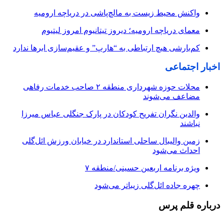
واکنش محیط زیست به مالچ‌پاشی در دریاچه ارومیه
معمای دریاچه ارومیه؛ دیروز تیتانیوم امروز لیتیوم
کم‌بارشی هیچ ارتباطی به “هارپ” و عقیم‌سازی ابرها ندارد
اخبار اجتماعی
محلات حوزه شهرداری منطقه ۲ صاحب خدمات رفاهی
مضاعف می‌شوند
والدین نگران تفریح کودکان در پارک جنگلی عباس میرزا
نباشند
زمین والیبال ساحلی استاندارد در خیابان ورزش ائل‌گلی
احداث می‌شود
ویژه برنامه اربعین حسینی/منطقه ۷
چهره جاده ائل‌گلی زیباتر می‌شود
درباره قلم پرس