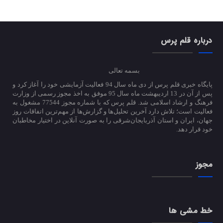
درباره قلم پرس
بسمه تعالی
پایگاه خبری قلم پرس از دی ماه سال 94 فعالیت آزمایشی خود را آغاز کرد و
پس از آن در 13 اردیبهشت ماه سال 95 موفق به اخذ مجوز رسمی از وزارت
فرهنگ و ارشاد اسلامی شد. قلم پرس که با شماره مجوز 77544 مشغول به
فعالیت است؛ تلاش دارد آخرین تحلیل‌ها و گزارش‌ها از مهم‌ترین اتفاقات روز
جهان، ایران و استان آذربایجان‌شرقی را به صورت آنلاین در اختیار مخاطبان
خود قرار دهد.
مجوز
خط مشی ها