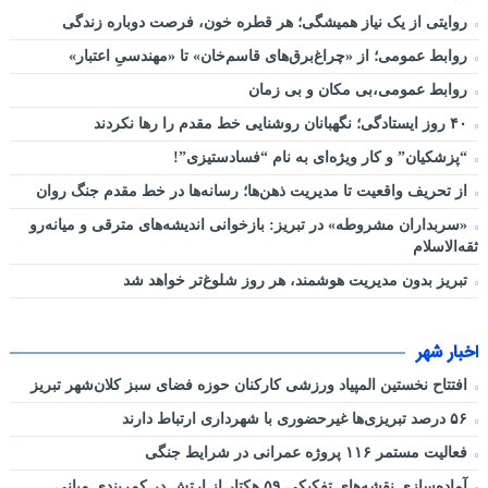
روایتی از یک نیاز همیشگی؛ هر قطره خون، فرصت دوباره زندگی
روابط عمومی؛ از «چراغ‌برق‌های قاسم‌خان» تا «مهندسیِ اعتبار»
روابط عمومی،بی مکان و بی زمان
۴۰ روز ایستادگی؛ نگهبانان روشنایی خط مقدم را رها نکردند
“پزشکیان” و کار ویژه‌ای به نام “فسادستیزی”!
از تحریف واقعیت تا مدیریت ذهن‌ها؛ رسانه‌ها در خط مقدم جنگ روان
«سربداران مشروطه» در تبریز: بازخوانی اندیشه‌های مترقی و میانه‌رو
ثقه‌الاسلام
تبریز بدون مدیریت هوشمند، هر روز شلوغ‌تر خواهد شد
اخبار شهر
افتتاح نخستین المپیاد ورزشی کارکنان حوزه فضای سبز کلان‌شهر تبریز
۵۶ درصد تبریزی‌ها غیرحضوری با شهرداری ارتباط دارند
فعالیت مستمر ۱۱۶ پروژه عمرانی در شرایط جنگی
آماده‌سازی نقشه‌های تفکیکی ۵۹ هکتار از ارتش در کمربندی میانی