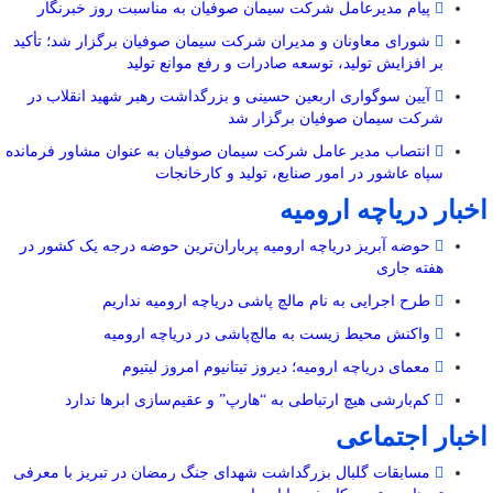
پیام مدیرعامل شرکت سیمان صوفیان به مناسبت روز خبرنگار
شورای معاونان و مدیران شرکت سیمان صوفیان برگزار شد؛ تأکید
بر افزایش تولید، توسعه صادرات و رفع موانع تولید
آیین سوگواری اربعین حسینی و بزرگداشت رهبر شهید انقلاب در
شرکت سیمان صوفیان برگزار شد
انتصاب مدیر عامل شرکت سیمان صوفیان به عنوان مشاور فرمانده
سپاه عاشور در امور صنایع، تولید و کارخانجات
اخبار دریاچه ارومیه
حوضه آبریز دریاچه ارومیه پرباران‌ترین حوضه‌ درجه یک کشور در
هفته جاری
طرح اجرایی به نام مالچ پاشی دریاچه ارومیه نداریم
واکنش محیط زیست به مالچ‌پاشی در دریاچه ارومیه
معمای دریاچه ارومیه؛ دیروز تیتانیوم امروز لیتیوم
کم‌بارشی هیچ ارتباطی به “هارپ” و عقیم‌سازی ابرها ندارد
اخبار اجتماعی
مسابقات گلبال بزرگداشت شهدای جنگ رمضان در تبریز با معرفی