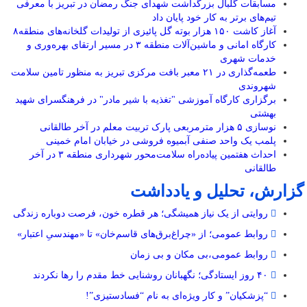
مسابقات گلبال بزرگداشت شهدای جنگ رمضان در تبریز با معرفی
تیم‌های برتر به کار خود پایان داد
آغاز کاشت ۱۵۰ هزار بوته گل پائیزی از تولیدات گلخانه‌های منطقه۸
کارگاه امانی و ماشین‌آلات منطقه ۳ در مسیر ارتقای بهره‌وری و
خدمات شهری
طعمه‌گذاری در ۲۱ معبر بافت مرکزی تبریز به منظور تامین سلامت
شهروندی
برگزاری کارگاه آموزشی "تغذیه با شیر مادر" در فرهنگسرای شهید
بهشتی
نوسازی ۵ هزار مترمربعی پارک تربیت معلم در آخر طالقانی
پلمب یک واحد صنفی آبمیوه فروشی در خیابان امام خمینی
احداث هفتمین پیاده‌راه سلامت‌محور شهرداری منطقه ۳ در آخر
طالقانی
گزارش، تحلیل و یادداشت
روایتی از یک نیاز همیشگی؛ هر قطره خون، فرصت دوباره زندگی
روابط عمومی؛ از «چراغ‌برق‌های قاسم‌خان» تا «مهندسیِ اعتبار»
روابط عمومی،بی مکان و بی زمان
۴۰ روز ایستادگی؛ نگهبانان روشنایی خط مقدم را رها نکردند
“پزشکیان” و کار ویژه‌ای به نام “فسادستیزی”!