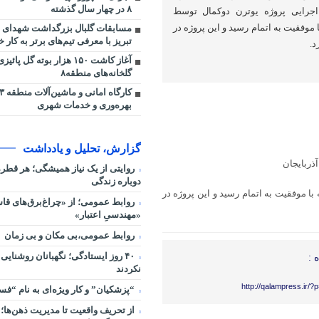
۸ در چهار سال گذشته
 اجرایی پروژه یوترن دوکمال توسط
وفقیت به اتمام رسید و این پروژه در
مسابقات گلبال بزرگداشت شهدای 
تبریز با معرفی تیم‌های برتر به کار خ
د.
آغاز کاشت ۱۵۰ هزار بوته گل پ
گلخانه‌های منطقه۸
بهره‌وری و خدمات شهری
گزارش، تحلیل و یادداشت
ذربایجان
روایتی از یک نیاز همیشگی؛ هر قط
دوباره زندگی
 موفقیت به اتمام رسید و این پروژه در
روابط عمومی؛ از «چراغ‌برق‌های قاس
«مهندسیِ اعتبار»
روابط عمومی،بی مکان و بی زمان
۴۰ روز ایستادگی؛ نگهبانان روشنایی
 :
نکردند
http://qalampress.ir/
“پزشکیان” و کار ویژه‌ای به نام “ف
از تحریف واقعیت تا مدیریت ذهن‌ها؛ 