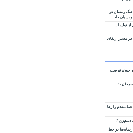
جنگ رمضان در
ود پایان داد
ائیزی از تولیدات
کارگاه امانی و ماشین‌آلات منطقه ۳ در مسیر ارتقای
ره خون، فرصت
م‌خان» تا
 خط مقدم را رها
سادستیزی”!
رسانه‌ها در خط