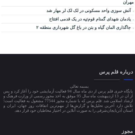
مهران
آتش سوزی واحد مسکونی در لک لک لر مهار شد
یادمان شهدای گمنام قوم‌تپه در یک قدمی افتتاح
جاگذاری المان گیاه و بتن در باغ گل شهرداری منطقه ۲
درباره قلم پرس
بسمه تعالی
پایگاه خبری قلم پرس از دی ماه سال 94 فعالیت آزمایشی خود را آغاز کرد و پس
از آن در 13 اردیبهشت ماه سال 95 موفق به اخذ مجوز رسمی از وزارت فرهنگ و
ارشاد اسلامی شد. قلم پرس که با شماره مجوز 77544 مشغول به فعالیت است؛
تلاش دارد آخرین تحلیل‌ها و گزارش‌ها از مهم‌ترین اتفاقات روز جهان، ایران و
استان آذربایجان‌شرقی را به صورت آنلاین در اختیار مخاطبان خود قرار دهد.
مجوز