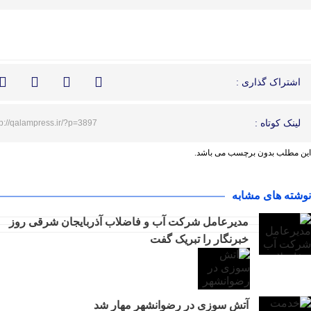
اشتراک گذاری :
لینک کوتاه :
tp://qalampress.ir/?p=3897
این مطلب بدون برچسب می باشد.
نوشته های مشابه
مدیرعامل شرکت آب و فاضلاب آذربایجان شرقی روز
خبرنگار را تبریک گفت
آتش سوزی در رضوانشهر مهار شد