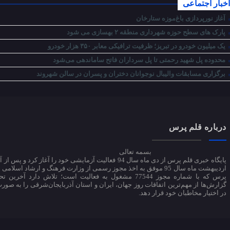
اخبار اجتماعی
آغاز نورپردازی باغ‌موزه ستارخان
پارک های سطح حوزه شهرداری منطقه ۲ بهسازی می شود
یک میلیون خودرو در تبریز؛ ظرفیت ترافیکی معابر ۳۵۰ هزار خودرو
محدوده پل شهید رحمتی تا پل سرداران فاتح ساماندهی می‌شود
برگزاری مسابقات والیبال نوجوانان دختران و پسران در سالن شهروند
درباره قلم پرس
بسمه تعالی
اردیبهشت ماه سال 95 موفق به اخذ مجوز رسمی از وزارت فرهنگ و ارشاد اسلام
پرس که با شماره مجوز 77544 مشغول به فعالیت است؛ تلاش دارد آخرین 
گزارش‌ها از مهم‌ترین اتفاقات روز جهان، ایران و استان آذربایجان‌شرقی را به صورت
در اختیار مخاطبان خود قرار دهد.