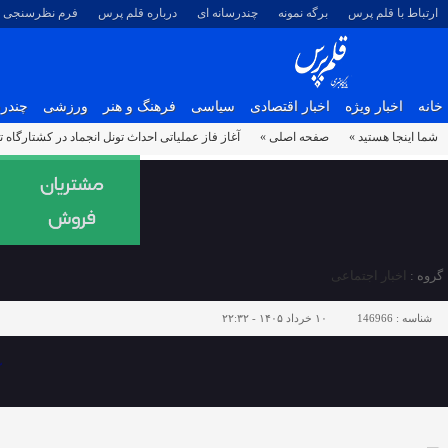
ارتباط با قلم پرس
برگه نمونه
چندرسانه ای
درباره قلم پرس
فرم نظرسنجی
خانه
اخبار ویژه
اخبار اقتصادی
سیاسی
فرهنگ و هنر
ورزشی
چندرس
شما اینجا هستید »
صفحه اصلی »
آغاز فاز عملیاتی احداث تونل انجماد در کشتارگاه ت
گروه :
اخبار اجتماعی
شناسه :
146966
۱۰ خرداد ۱۴۰۵ - ۲۲:۳۲
آ