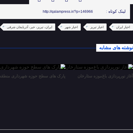
لینک کوتاه :
http://qalampress.ir/?p=146966
اخبار ایران
اخبار تبریز
اخبار شهر
ایران، تبریز، خبر، آذربایجان شرقی
نوشته های مشابه
آغاز نورپردازی باغ‌موزه ستارخان
پارک های سطح حوزه شهرداری منطقه ۲ بهسازی می شو