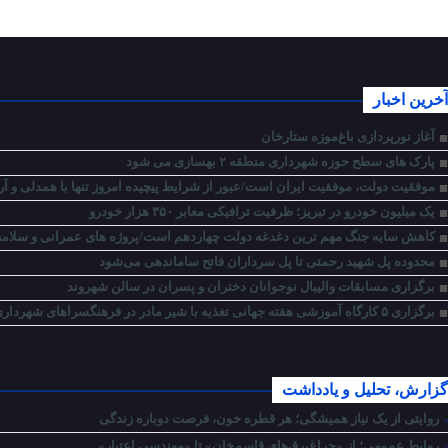
آخرین اخبار
آغاز نورپردازی باغ‌موزه ستارخان
پارک های سطح حوزه شهرداری منطقه ۲ بهسازی می شود
موفقیت دولت، موفقیت ایران است/عبور از شرایط پیچیده امروز تنها با همدلی و آ
یک میلیون خودرو در تبریز؛ ظرفیت ترافیکی معابر ۳۵۰ هزار خودرو
کاهش سایه جنگ مهم ‌ترین دغدغه دولت چهاردهم است/پروژه ‌های عمرانی و سلا
محدوده پل شهید رحمتی تا پل سرداران فاتح ساماندهی می‌شود
برگزاری مسابقات والیبال نوجوانان دختران و پسران در سالن شهروند
برگزاری ۵ کارگاه آموزشی هفته جهانی تغذیه با شیر مادر در فرهنگسراهای شهرداری منطقه ۴ تبریز
گزارش، تحلیل و یادداشت
روایتی از یک نیاز همیشگی؛ هر قطره خون، فرصت دوباره زندگی
روابط عمومی؛ از «چراغ‌برق‌های قاسم‌خان» تا «مهندسیِ اعتبار»