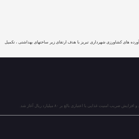
رآورده های کشاورزی شهرداری تبریز با هدف ارتقای زیر ساختهای بهداشتی ، تکمیل
غذایی با اعتباری بالغ بر ۸۰ میلیارد ریال آغاز شد.