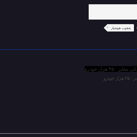
یعقوب هوشیار
درو