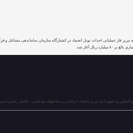
اه تبریز فاز عملیاتی احداث تونل انجماد در کشتارگاه سازمان ساماندهی مشاغل و ف
رد ریال آغاز شد.
هرداری تبریز با هدف ارتقای زیر ساختهای بهداشتی ، تکمیل زنجیره سرد و افزایش ضریب امنیت 