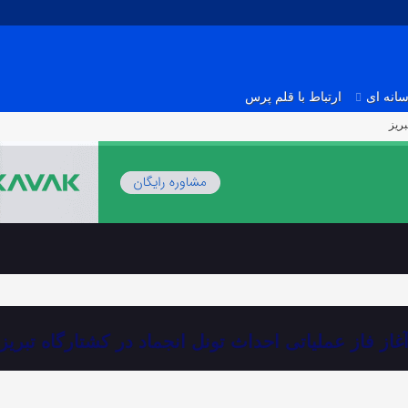
انه ای
ارتباط با قلم پرس
بریز
غاز فاز عملیاتی احداث تونل انجماد در کشتارگاه تبریز