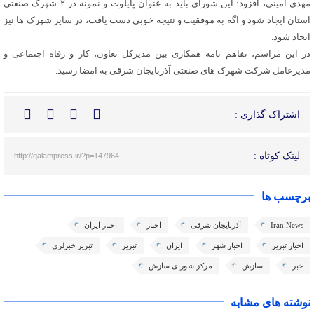
مهدی امینی، افزود: این شورای باید به عنوان پایلوت و نمونه در ۲ شهرک صنعتی
استان ایجاد شود و اگه به موفقیت و نتیجه خوبی دست یافت، در سایر شهرک ها نیز
ایجاد شود.
در این مراسم، تفاهم نامه همکاری بین مدیرکل تعاون، کار و رفاه اجتماعی و
مدیرعامل شرکت شهرک های صنعتی آذربایجان شرقی به امضا رسید.
اشتراک گذاری :
لینک کوتاه :
http://qalampress.ir/?p=147964
برچسب ها
Iran News
آذربایجان شرقی
اخبار
اخبار ایران
اخبار تبریز
اخبار شهر
ایران
تبریز
تبریز خبرلری
خبر
سازش
مرکز شورای سازش
نوشته های مشابه