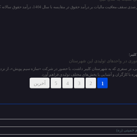
لیبر؛
‌وری در واحدهای تولیدی این شهرستان
قی، در سفری که به شهرستان کلیبر داشت، با حضور در شرکت «سازه سیم پویش»، از نزدیک د
ره با کارگران و آشنایی با بخش‌های مختلف تولیدی فراهم آورد.
1
2
3
4
5
آخرین
 خمینی (ره)