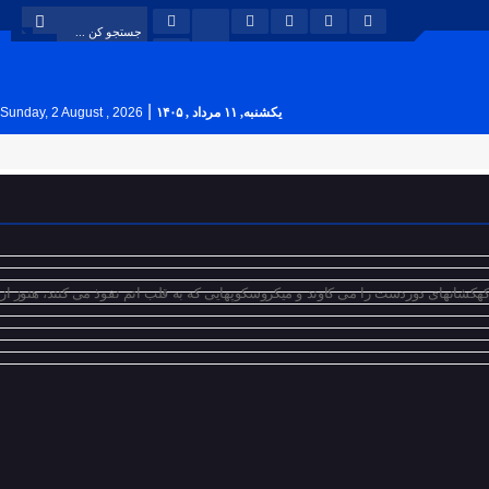
|
یکشنبه, ۱۱ مرداد , ۱۴۰۵
Sunday, 2 August , 2026
شانهای دوردست را می کاوند و میکروسکوپهایی که به قلب اتم نفوذ می‌ کنند، هنوز از