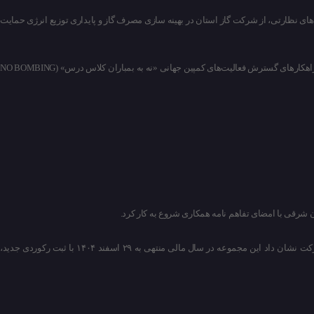
‌های نظارتی، از شرکت گاز استان در بهینه سازی مصرف گاز و پایداری توزیع انرژی حمایت
محمد نجاری کهنمویی، مدیرعامل انجمن دانش‌آموختگان دبیرستان ماندگار فردوسی تبریز در دیدار با سفیر جمهوری اسلامی ایران در باکو، راهکارهای گسترش فعالیت‌های کمپین جهانی «نه به بمباران کلاس درس» (NO BOMBING
 شرقی با امضای تفاهم نامه همکاری شروع به کار کرد.
مجمع عمومی عادی سالیانه و فوق‌العاده شرکت سیمان صوفیان با حضور سهامداران برگزار شد و بررسی صورت‌های مالی و عملکرد شرکت نشان داد این مجموعه در سال مالی منتهی به ۲۹ اسفند ۱۴۰۴ با ثبت رکوردی جدید،