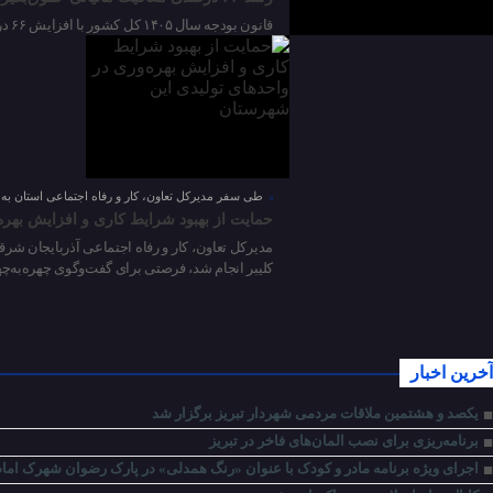
قانون بودجه سال ۱۴۰۵ کل کشور با افزایش ۶۶ درصدی سقف معافیت مالیات بر درآمد حقوق در مقایسه با سال 1404، درآمد حقوق‌ سالانه کمتر از 480 میلیون تومان کارکنان دولتی و غیردولتی را از پرداخت مالیات معاف کرد.
طی سفر مدیرکل تعاون، کار و رفاه اجتماعی استان به ک
حمایت از بهبود شرایط کاری و افزایش بهره
مدیرکل تعاون، کار و رفاه اجتماعی آذربایجان شر
کلیبر انجام شد، فرصتی برای گفت‌وگوی چهره‌به‌چه
آخرین اخبار
یکصد و هشتمین ملاقات مردمی شهردار تبریز برگزار شد
برنامه‌ریزی برای نصب المان‌های فاخر در تبریز
اجرای ویژه برنامه مادر و کودک با عنوان «رنگ همدلی» در پارک رضوان شهرک امام