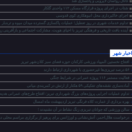
کانال رواسان لایروبی و پاکسازی شد
شتاب در اجرای پروژه قرارگاه مسکن ۱۱۲ واحدی گلکار
اجرای خاکبرداری محل انبوهکاری کوی قدوسی
تداوم خدمات شهری در روز تعطیل؛ عملیات پاکسازی گسترده میدان میوه و تره‌بار
آینده بافت تاریخی و فرهنگی تبریز با احیای هویت، مشارکت اجتماعی و بازآفرینی رو
اخبار شهر
افتتاح نخستین المپیاد ورزشی کارکنان حوزه فضای سبز کلان‌شهر تبریز
۵۶ درصد تبریزی‌ها غیرحضوری با شهرداری ارتباط دارند
فعالیت مستمر ۱۱۶ پروژه عمرانی در شرایط جنگی
آماده‌سازی نقشه‌های تفکیکی ۵۹ هکتار از ارتش در کمربندی میانی
تداوم عملیات اجرایی پروژه‌های بزرگ شهرداری تبریز/ افتتاح طرح‌های عمرانی هدیه
بهره برداری از عمارت کلاه فرنگی تبریز اردیبهشت ماه امسال
سالن ورزشی که جوانان تبریزی زنگ نشاط در آن نشنیدند !
درخواست هلال‌احمر، آتش‌نشانی و اورژانس برای پرهیز از برگزاری مراسم محلی 