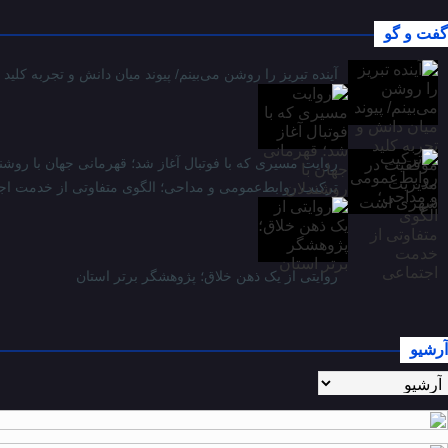
گفت و گو
آینده تبریز را روشن می‌بینم/ پیوند میان دانش و تجربه ک
روایت مسیری که با فوتبال آغاز شد؛ قهرمانی جهان با روشن
ترکیب روابط‌عمومی و مداحی؛ الگوی متفاوتی از خدمت اج
روایتی از یک ذهن خلاق؛ پژوهشگر برتر استان
آرشیو