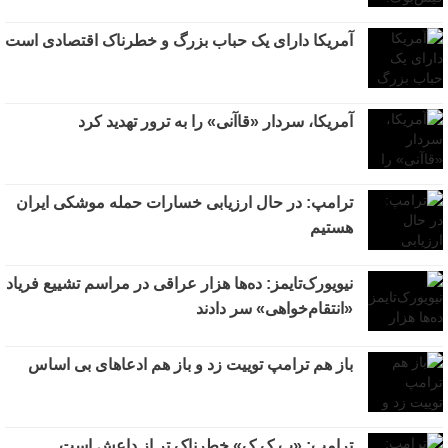
آمریکا دارای یک حباب بزرگ و خطرناک اقتصادی است
آمریکا، سردار «قاآنی» را به ترور تهدید کرد
ترامپ: در حال ارزیابی خسارات حمله موشکی ایران
هستیم
نیویورک‌تایمز: ده‌ها هزار عراقی در مراسم تشییع فریاد
«انتقام‌خواهی» سر دادند
باز هم ترامپ توییت زد و باز هم ادعاهای بی اساس
ترامپ: «پ.ک.ک» خطرناک تر از داعش است