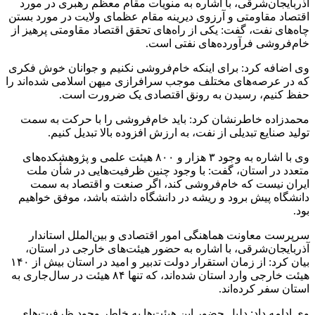
آذربایجان‌شرقی، با اشاره به منویات مقام معظم رهبری در مورد
اقتصاد مقاومتی و آرزوی دیرینه مقام عظمای ولایت در مورد بستن
چاه‌های نفت، گفت: یکی از راه‌های تحقق اقتصاد مقاومتی پرهیز از
خام‌فروشی فرآورده‌های نفتی است.
وی اضافه کرد: برای اینکه خام‌فروشی نکنیم و جوانان خوش فکری
که در عرصه‌های مختلف موجب سرافرازی میهن اسلامی شده‌اند را
حفظ کنیم، رسیدن به رونق اقتصادی یک ضرورت است.
محمدزاده خاطرنشان کرد: باید خام‌فروشی را با حرکت به سمت
تولید صنایع تبدیلی از نفت، به ارزش افزوده بالا تبدیل کنیم.
وی با اشاره به وجود ۳ هزار و ۸۰۰ هیئت علمی و پژوهشکده‌های
متعدد در استان، گفت: با وجود چنین ظرفیت‌هایی در شأن ملت
ایران نیست که خام‌فروشی کند، اگر صنعت و اقتصاد به سمت
دانشگاه پیش برود و ریشه در دانشگاه داشته باشد، موفق خواهیم
بود.
سرپرست معاونت هماهنگی امور اقتصادی و بین‌الملل استاندار
آذربایجان‌شرقی، با اشاره به حضور هیئت‌های خارجی در استان،
بیان کرد: از زمان استقرار دولت تدبیر و امید در استان بیش از ۱۴۰
هیئت خارجی وارد استان شده‌اند، که تنها ۸۴ هیئت در سال‌جاری به
استان سفر کرده‌اند.
وی ادامه داد: دلیل حضور این هیئت‌ها به خاطر وجود ظرفیت‌های