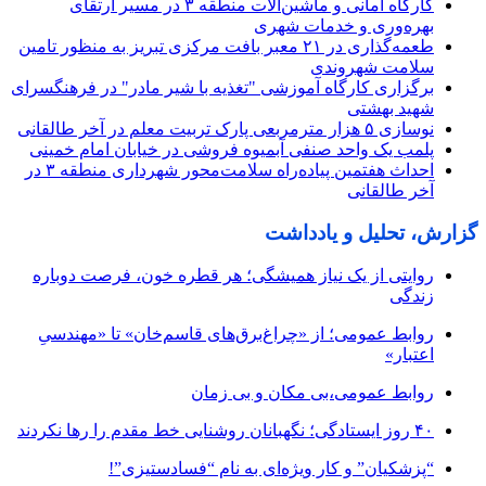
کارگاه امانی و ماشین‌آلات منطقه ۳ در مسیر ارتقای
بهره‌وری و خدمات شهری
طعمه‌گذاری در ۲۱ معبر بافت مرکزی تبریز به منظور تامین
سلامت شهروندی
برگزاری کارگاه آموزشی "تغذیه با شیر مادر" در فرهنگسرای
شهید بهشتی
نوسازی ۵ هزار مترمربعی پارک تربیت معلم در آخر طالقانی
پلمب یک واحد صنفی آبمیوه فروشی در خیابان امام خمینی
احداث هفتمین پیاده‌راه سلامت‌محور شهرداری منطقه ۳ در
آخر طالقانی
گزارش، تحلیل و یادداشت
روایتی از یک نیاز همیشگی؛ هر قطره خون، فرصت دوباره
زندگی
روابط عمومی؛ از «چراغ‌برق‌های قاسم‌خان» تا «مهندسیِ
اعتبار»
روابط عمومی،بی مکان و بی زمان
۴۰ روز ایستادگی؛ نگهبانان روشنایی خط مقدم را رها نکردند
“پزشکیان” و کار ویژه‌ای به نام “فسادستیزی”!