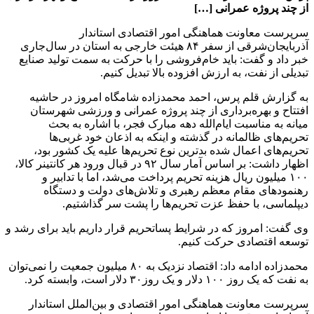
از چند پروژه عمرانی […]
سرپرست معاونت هماهنگی امور اقتصادی استاندار
آذربایجان‌شرقی از سفر ۸۴ هیئت خارجی به استان در سال‌جاری
خبر داد و گفت: باید خام‌فروشی را با حرکت به سمت تولید صنایع
تبدیلی از نفت، به ارزش افزوده بالا تبدیل کنیم.
به گزارش قلم پرس، احمد محمدزاده شامگاه امروز در حاشیه
افتتاح و بهره‌برداری از چند پروژه عمرانی و ورزشی شهرستان
میانه به مناسبت ایام‌الله دهه مبارک فجر، با اشاره به بحث
تحریم‌های ظالمانه در گذشته و اینکه به اذعان خود غربی‌ها
تحریم‌های اعمال شده بدترین نوع تحریم‌ها علیه یک کشور بود،
اظهار داشت: بر اساس آمار سال ٩٢ در قبال ورود هر کانتینر کالا،
۱۰۰ میلیون ریال هزینه تحریم پرداخت می‌شد، اما با تدابیر و
رهنمودهای مقام معظم رهبری و تلاش‌های دولت و دستگاه
دیپلماسی، با حفظ عزت تحریم‌ها را پشت سر گذاشتیم.
وی گفت: امروز که در شرایط پساتحریم قرار داریم باید برای رشد و
توسعه اقتصادی حرکت کنیم.
محمدزاده ادامه داد: اقتصاد نزدیک به ۸۰ میلیون جمعیت را نمی‌توان
به نفت که یک روز ١٠٠ دلار و یک روز٣٠ دلار است، وابسته کرد.
سرپرست معاونت هماهنگی امور اقتصادی و بین‌الملل استاندار