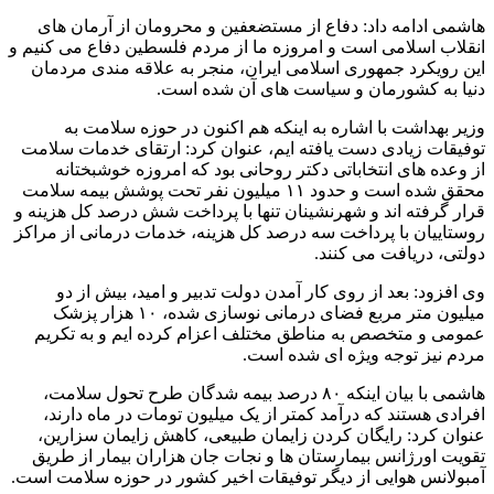
هاشمی ادامه داد: دفاع از مستضعفین و محرومان از آرمان های
انقلاب اسلامی است و امروزه ما از مردم فلسطین دفاع می کنیم و
این رویکرد جمهوری اسلامی ایران، منجر به علاقه مندی مردمان
دنیا به کشورمان و سیاست های آن شده است.
وزیر بهداشت با اشاره به اینکه هم اکنون در حوزه سلامت به
توفیقات زیادی دست یافته ایم، عنوان کرد: ارتقای خدمات سلامت
از وعده های انتخاباتی دکتر روحانی بود که امروزه خوشبختانه
محقق شده است و حدود ۱۱ میلیون نفر تحت پوشش بیمه سلامت
قرار گرفته اند و شهرنشینان تنها با پرداخت شش درصد کل هزینه و
روستاییان با پرداخت سه درصد کل هزینه، خدمات درمانی از مراکز
دولتی، دریافت می کنند.
وی افزود: بعد از روی کار آمدن دولت تدبیر و امید، بیش از دو
میلیون متر مربع فضای درمانی نوسازی شده، ۱۰ هزار پزشک
عمومی و متخصص به مناطق مختلف اعزام کرده ایم و به تکریم
مردم نیز توجه ویژه ای شده است.
هاشمی با بیان اینکه ۸۰ درصد بیمه شدگان طرح تحول سلامت،
افرادی هستند که درآمد کمتر از یک میلیون تومات در ماه دارند،
عنوان کرد: رایگان کردن زایمان طبیعی، کاهش زایمان سزارین،
تقویت اورژانس بیمارستان ها و نجات جان هزاران بیمار از طریق
آمبولانس هوایی از دیگر توفیقات اخیر کشور در حوزه سلامت است.