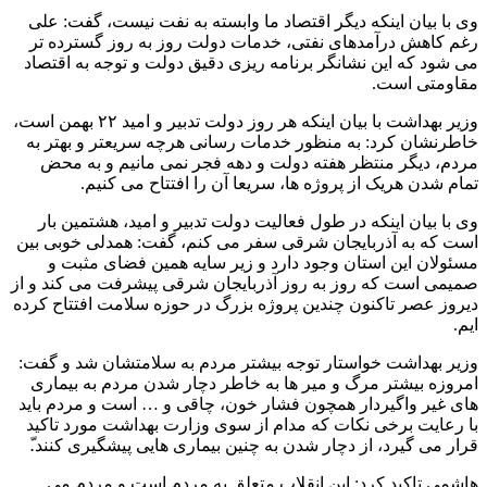
وی با بیان اینکه دیگر اقتصاد ما وابسته به نفت نیست، گفت: علی
رغم کاهش درآمدهای نفتی، خدمات دولت روز به روز گسترده تر
می شود که این نشانگر برنامه ریزی دقیق دولت و توجه به اقتصاد
مقاومتی است.
وزیر بهداشت با بیان اینکه هر روز دولت تدبیر و امید ۲۲ بهمن است،
خاطرنشان کرد: به منظور خدمات رسانی هرچه سریعتر و بهتر به
مردم، دیگر منتظر هفته دولت و دهه فجر نمی مانیم و به محض
تمام شدن هریک از پروژه ها، سریعا آن را افتتاح می کنیم.
وی با بیان اینکه در طول فعالیت دولت تدبیر و امید، هشتمین بار
است که به آذربایجان شرقی سفر می کنم، گفت: همدلی خوبی بین
مسئولان این استان وجود دارد و زیر سایه همین فضای مثبت و
صمیمی است که روز به روز آذربایجان شرقی پیشرفت می کند و از
دیروز عصر تاکنون چندین پروژه بزرگ در حوزه سلامت افتتاح کرده
ایم.
وزیر بهداشت خواستار توجه بیشتر مردم به سلامتشان شد و گفت:
امروزه بیشتر مرگ و میر ها به خاطر دچار شدن مردم به بیماری
های غیر واگیردار همچون فشار خون، چاقی و … است و مردم باید
با رعایت برخی نکات که مدام از سوی وزارت بهداشت مورد تاکید
قرار می گیرد، از دچار شدن به چنین بیماری هایی پیشگیری کنند.ّ
هاشمی تاکید کرد: این انقلاب متعلق به مردم است و مردم می