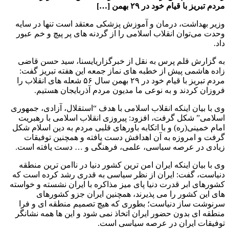
مردم تبریز با قیام خود در ۲۹ بهمن […]
وزیر بهداشت، درمان و آموزش پزشکی معتقد است تنها در سایه
وحدت می‌توان انقلاب اسلامی را از گردنه های پر پیچ و خم عبور
داد.
به گزارش قلم پرس به نقل از خبرگزاریایسنا، سید حسن قاضی
زاده هاشمی پیش از خطبه های نماز جمعه این هفته تبریز گفت:
مردم تبریز با قیام خود در ۲۹ بهمن سال ۵۶ شعله های انقلاب را
فروزان کردند و به نوعی ما مدیون مردم آذربایجان هستیم.
وی با بیان اینکه انقلاب اسلامی با هدف “استقلال، آزادی، جمهوری
اسلامی” شکل گرفت، افزود: پیروزی انقلاب اسلامی با رهبریت
امام خمینی(ره) و با اتکابه باورهای قلبی مردم به دین اسلام شکل
گرفت و امروزه به آن اهدافش دست یافته و همچنین توفیقات
زیادی در عرصه سیاسی، علمی، فرهنگی و … دست یافته است.
وی با بیان اینکه ایران امن ترین کشور دنیا در ناامن ترین منطقه
دنیاست، گفت: ایران از نظر سیاسی به قدری رشد کرده است که
کشورهای ابر قدرت دنیا پای میز مذاکره با ایران نشسته و خواسته
های این کشور را می پذیرند، همچنین ایران جزو کشورهای
سرنوشت ساز دنیاست؛ بطوری که هیچ تصمیم منطقه ای و فرا
منطقه ای بدون حضور ایران اتخاذ نمی شود و این ها همه نشانگر
توفیقات ایران در عرصه سیاسی است.