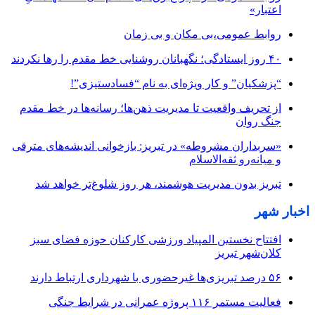
اعتبار»
روابط عمومی،بی مکان و بی زمان
۴۰ روز ایستادگی؛ نگهبانان روشنایی خط مقدم را رها نکردند
“پزشکیان” و کار ویژه‌ای به نام “فسادستیزی”!
از تحریف واقعیت تا مدیریت ذهن‌ها؛ رسانه‌ها در خط مقدم
جنگ روان
«سربداران مشروطه» در تبریز: بازخوانی اندیشه‌های مترقی
و میانه‌رو ثقه‌الاسلام
تبریز بدون مدیریت هوشمند، هر روز شلوغ‌تر خواهد شد
اخبار شهر
افتتاح نخستین المپیاد ورزشی کارکنان حوزه فضای سبز
کلان‌شهر تبریز
۵۶ درصد تبریزی‌ها غیرحضوری با شهرداری ارتباط دارند
فعالیت مستمر ۱۱۶ پروژه عمرانی در شرایط جنگی