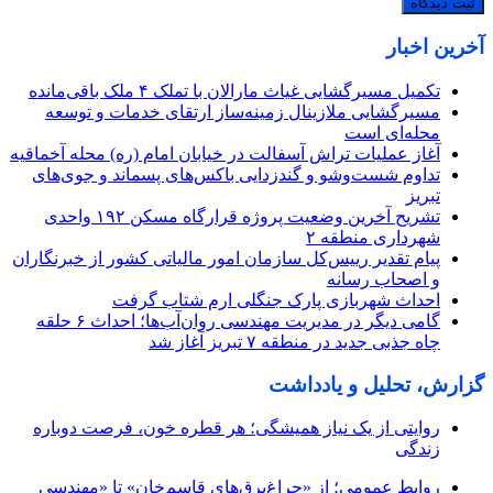
آخرین اخبار
تکمیل مسیرگشایی غیاث مارالان با تملک ۴ ملک باقی‌مانده
مسیرگشایی ملازینال زمینه‌ساز ارتقای خدمات و توسعه
محله‌ای است
آغاز عملیات تراش آسفالت در خیابان امام (ره) محله آخماقیه
تداوم شست‌وشو و گندزدایی باکس‌های پسماند و جوی‌های
تبریز
تشریح آخرین وضعیت پروژه قرارگاه مسکن ۱۹۲ واحدی
شهرداری منطقه ۲
پیام تقدیر رییس‌کل سازمان امور مالیاتی کشور از خبرنگاران
و اصحاب رسانه
احداث شهربازی پارک جنگلی ارم شتاب گرفت
گامی دیگر در مدیریت مهندسی روان‌آب‌ها؛ احداث ۶ حلقه
چاه جذبی جدید در منطقه ۷ تبریز آغاز شد
گزارش، تحلیل و یادداشت
روایتی از یک نیاز همیشگی؛ هر قطره خون، فرصت دوباره
زندگی
روابط عمومی؛ از «چراغ‌برق‌های قاسم‌خان» تا «مهندسیِ