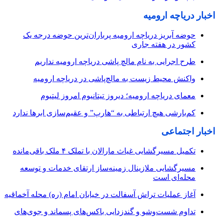
اخبار دریاچه ارومیه
حوضه آبریز دریاچه ارومیه پرباران‌ترین حوضه‌ درجه یک
کشور در هفته جاری
طرح اجرایی به نام مالچ پاشی دریاچه ارومیه نداریم
واکنش محیط زیست به مالچ‌پاشی در دریاچه ارومیه
معمای دریاچه ارومیه؛ دیروز تیتانیوم امروز لیتیوم
کم‌بارشی هیچ ارتباطی به “هارپ” و عقیم‌سازی ابرها ندارد
اخبار اجتماعی
تکمیل مسیرگشایی غیاث مارالان با تملک ۴ ملک باقی‌مانده
مسیرگشایی ملازینال زمینه‌ساز ارتقای خدمات و توسعه
محله‌ای است
آغاز عملیات تراش آسفالت در خیابان امام (ره) محله آخماقیه
تداوم شست‌وشو و گندزدایی باکس‌های پسماند و جوی‌های