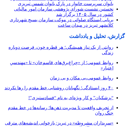
بانوان سرپرست خانوار در پارک بانوان شمس تبریزی
نخستین نشست شورای پژوهشی سازمان امور مالیاتی
کشور در سال ۱۴۰۵ برگزار شد
برپایی ایستگاه صلواتی در موکب سازمان بسیج شهرداری
کلانشهر تبریز در میدان ساعت
گزارش، تحلیل و یادداشت
روایتی از یک نیاز همیشگی؛ هر قطره خون، فرصت دوباره
زندگی
روابط عمومی؛ از «چراغ‌برق‌های قاسم‌خان» تا «مهندسیِ
اعتبار»
روابط عمومی،بی مکان و بی زمان
۴۰ روز ایستادگی؛ نگهبانان روشنایی خط مقدم را رها نکردند
“پزشکیان” و کار ویژه‌ای به نام “فسادستیزی”!
از تحریف واقعیت تا مدیریت ذهن‌ها؛ رسانه‌ها در خط مقدم
جنگ روان
«سربداران مشروطه» در تبریز: بازخوانی اندیشه‌های مترقی