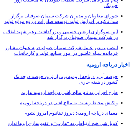
خبرنگار
شورای معاونان و مدیران شرکت سیمان صوفیان برگزار
شد؛ تأکید بر افزایش تولید، توسعه صادرات و رفع موانع تولید
آیین سوگواری اربعین حسینی و بزرگداشت رهبر شهید انقلاب
در شرکت سیمان صوفیان برگزار شد
انتصاب مدیر عامل شرکت سیمان صوفیان به عنوان مشاور
فرمانده سپاه عاشور در امور صنایع، تولید و کارخانجات
اخبار دریاچه ارومیه
حوضه آبریز دریاچه ارومیه پرباران‌ترین حوضه‌ درجه یک
کشور در هفته جاری
طرح اجرایی به نام مالچ پاشی دریاچه ارومیه نداریم
واکنش محیط زیست به مالچ‌پاشی در دریاچه ارومیه
معمای دریاچه ارومیه؛ دیروز تیتانیوم امروز لیتیوم
کم‌بارشی هیچ ارتباطی به “هارپ” و عقیم‌سازی ابرها ندارد