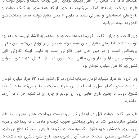
طیب‌نیا ادامه داد: بیش از ۱۰ هزار میلیارد تومان از این بودجه نحیف و ناتوان دولت به
طرح پرداخت یارانه‌ها کمک می‌کنیم، به جای اینکه هدفمندی به کمک دولت و
طرح‌های زیرساختی و عمرانی بیاید ما داریم از محل منابع دولت صرف پرداخت‌های
نقدی به مردم می‌کنیم.
وزیر اقتصاد و دارایی گفت: اگر پرداخت‌ها محدود و منحصر به اقشار نیازمند جامعه بود
توجیه داشت اما وقتی منابع را بین همه مردم به نحو برابر توزیع می‌کنیم عین ظلم و
بی‌عدالتی است و در عین حال عین ناتوانی است به دلیلی اینکه تفاوتی قایل
نمی‌شویم بین دارا و ندار و بی‌عدالتی است چون در سال ۹۱ کل هزینه‌های عمرانی
کشور زیر ۱۵ هزار میلیارد تومان بود.
وی افزود: ۱۵ هزار میلیارد تومان سرمایه‌گذاری در کل کشور شده ۴۲ هزار میلیارد تومان
پرداخت نقدی، کدام عقل و انصاف از این طرح حمایت و دفاع می‌کند ما در آستانه
شروع دولت با چنین طرح هایی روبه رو بودیم و چاره ای نداشتیم جز ادامه آن‌ها
نداشتیم.
طیب‌نیا گفت: دولت قبل در ابتدای کار می‌توانست پرداخت های نقدی را به طور
منطقی سازماندهی کند اما وقتی پرداختی صورت گرفت و ماه‌ها ادامه پیدا کرد و مردم
آن را برای خودشان جزو حقوق مکتسبه محسوب کردند طبیعی است که قطع آن دارای
آثار اجتماعی وخیمی است که جامعه آن را نمی‌پذیرد، طرح های دیگری هم داشت که