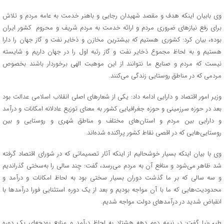
وی بابیان اینکه هدف و مقصد شهیدان رجایی و باهنر خدمت به عامه مردم و تلاش
برای رفع نیازهای ضروری مردم و ارائه خدمت به مردم شریف و محروم کشور ایران
بوده، بیان کرد: کشوری هستیم که بیشترین مخازن و ذخایر نفت و گاز جهان را دارا
هستیم و به لحاظ مجموع ذخایر نفت و گاز رتبه اول را در جهان داریم و شایسته
نیست که مردم و صنایع ما نتوانند از این موهبت الهی برخوردار باشند بخصوص
مردمی که در مناطق روستایی زندگی می‌کنند.
وزیر امور اقتصاد و دارایی ادامه داد: یکی از شعارهای اصلی انقلاب اسلامی عدالت بود
بعد در حوزه سرزمینی و حوزه جغرافیایی کشور به معنای توزیع عادلانه امکانات و درآمد
و دارایی بین مردم و استان‌های مختلف و مناطق شهری و روستایی و بین
روستایی‌هایی که در اقصی نقاط کشور پراکنده‌ شده‌اند.
وی با بیان اینکه بسیار خوشحالیم از اینکه آثار تصمیماتی که در شورای اقتصاد گرفته
شد ظاهر می‌شود و منافع آن به مردم می‌رسد، گفت: چند سالی را به‌سختی گذراندیم
و سه سالی که بر ما گذشت دوران بسیار سختی بود به لحاظ امکانات و درآمد و
محدودیت‌هایی که ما با آن مواجه بودیم و بعد از یک دوره استثنایی فورا درآمدها با
انقباض شدید در درآمدهای دولت مواجه شدیم.
طیب‌نیا گفت: در نیمه دوم دهه هشتاد به لحاظ درآمد و منابع بودجه‌ای یک دوره