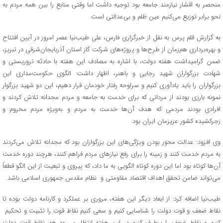
منحصر به اقشار نیازمند جامعه بود توجیه داشت اما وقتی منابع را بین همه مردم به
نحو برابر توزیع می‌کنیم عین ظلم و بی‌عدالتی است.
به گزارش قلم پرس به نقل از خبرگزاری فارس، علی طیب‌نیا عصر امروز در آیین افتتاح
و بهره‌برداری هم‌زمان از طرح‌ها و پروژه‌های شرکت گاز استان آذربایجان‌شرقی در تبریز،
ضمن گرامیداشت هفته دولت، با اشاره به مصادف این هفته با حادثه تروریستی و
شهادت بزرگواران شهید رجایی و باهنر، اظهار داشت: الگوی حکومت‌مداری این
بزرگواران را باید یادآوری کنیم و سرلوحه رفتار خودمان قرار دهیم، این دو شهید بزرگوار
نمونه بارزی بودند از مردانی که برای خدمت به جامعه و مردم مجدانه تلاش کردند و
افرادی بودند مردمی که هدف آن‌ها خدمت به مردم و به‌ویژه مردم محروم و
زجرکشیده کشور عزیزمان ایران بود.
وی افزود: عدالت محور بودن ویژگی‌های این بزرگواران بود که مجدانه تلاش می‌کردند
به مردم خدمت کنند و زمینه را برای رفع نیازهای مردم فراهم کنند، هرچند دوره خدمت
آن‌ها کوتاه بود اما این دوره کوتاه الگویی به ما داد، که پیروی و تبعیت از این الگو قطعاً
می‌تواند ضامن تحقق اهداف اقتصاد مقاومتی و نظام مقدس جمهوری اسلامی باشد.
طیب‌نیا اضافه کرد: از ابعاد دیگر این هفته، مروری بر عملکرد و کارنامه دولت بوده تا
نقاط ضعف و قوت دولت را شناسایی کنیم و سعی کنیم نقاط قوت را تثبیت و تحکیم
کنیم و نقاط ضعف را برطرف کنیم در این هفته انتظار می‌رود هم نقاط قوت دولت