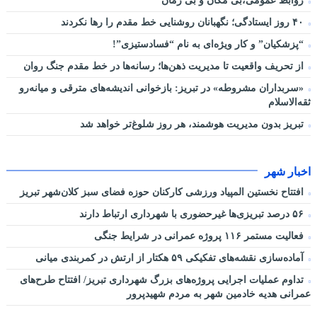
روابط عمومی،بی مکان و بی زمان
۴۰ روز ایستادگی؛ نگهبانان روشنایی خط مقدم را رها نکردند
“پزشکیان” و کار ویژه‌ای به نام “فسادستیزی”!
از تحریف واقعیت تا مدیریت ذهن‌ها؛ رسانه‌ها در خط مقدم جنگ روان
«سربداران مشروطه» در تبریز: بازخوانی اندیشه‌های مترقی و میانه‌رو
ثقه‌الاسلام
تبریز بدون مدیریت هوشمند، هر روز شلوغ‌تر خواهد شد
اخبار شهر
افتتاح نخستین المپیاد ورزشی کارکنان حوزه فضای سبز کلان‌شهر تبریز
۵۶ درصد تبریزی‌ها غیرحضوری با شهرداری ارتباط دارند
فعالیت مستمر ۱۱۶ پروژه عمرانی در شرایط جنگی
آماده‌سازی نقشه‌های تفکیکی ۵۹ هکتار از ارتش در کمربندی میانی
تداوم عملیات اجرایی پروژه‌های بزرگ شهرداری تبریز/ افتتاح طرح‌های
عمرانی هدیه خادمین شهر به مردم شهیدپرور