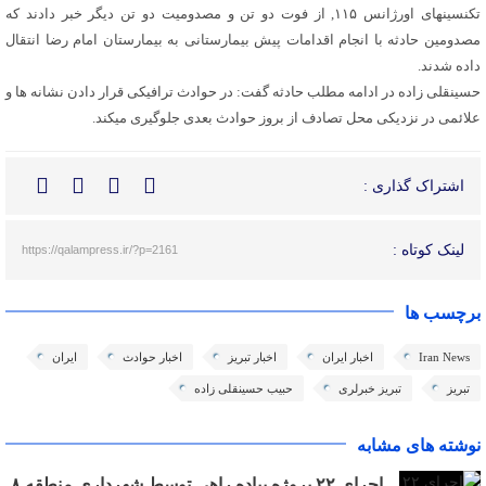
تکنسینهای اورژانس ۱۱۵, از فوت دو تن و مصدومیت دو تن دیگر خبر دادند که
مصدومین حادثه با انجام اقدامات پیش بیمارستانی به بیمارستان امام رضا انتقال
داده شدند.
حسینقلی زاده در ادامه مطلب حادثه گفت: در حوادث ترافیکی قرار دادن نشانه ها و
علائمی در نزدیکی محل تصادف از بروز حوادث بعدی جلوگیری میکند.
اشتراک گذاری :
لینک کوتاه :
https://qalampress.ir/?p=2161
برچسب ها
Iran News
اخبار ایران
اخبار تبریز
اخبار حوادث
ایران
تبریز
تبریز خبرلری
حبیب حسینقلی زاده
نوشته های مشابه
اجرای ۲۲ پروژه پیاده راهی توسط شهرداری منطقه ۸