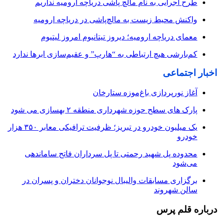
طرح اجرایی به نام مالچ پاشی دریاچه ارومیه نداریم
واکنش محیط زیست به مالچ‌پاشی در دریاچه ارومیه
معمای دریاچه ارومیه؛ دیروز تیتانیوم امروز لیتیوم
کم‌بارشی هیچ ارتباطی به “هارپ” و عقیم‌سازی ابرها ندارد
اخبار اجتماعی
آغاز نورپردازی باغ‌موزه ستارخان
پارک های سطح حوزه شهرداری منطقه ۲ بهسازی می شود
یک میلیون خودرو در تبریز؛ ظرفیت ترافیکی معابر ۳۵۰ هزار
خودرو
محدوده پل شهید رحمتی تا پل سرداران فاتح ساماندهی
می‌شود
برگزاری مسابقات والیبال نوجوانان دختران و پسران در
سالن شهروند
درباره قلم پرس