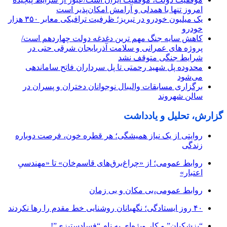
امروز تنها با همدلی و آرامش امکان‌پذیر است
یک میلیون خودرو در تبریز؛ ظرفیت ترافیکی معابر ۳۵۰ هزار
خودرو
کاهش سایه جنگ مهم ‌ترین دغدغه دولت چهاردهم است/
پروژه ‌های عمرانی و سلامت آذربایجان شرقی حتی در
شرایط جنگی متوقف نشد
محدوده پل شهید رحمتی تا پل سرداران فاتح ساماندهی
می‌شود
برگزاری مسابقات والیبال نوجوانان دختران و پسران در
سالن شهروند
گزارش، تحلیل و یادداشت
روایتی از یک نیاز همیشگی؛ هر قطره خون، فرصت دوباره
زندگی
روابط عمومی؛ از «چراغ‌برق‌های قاسم‌خان» تا «مهندسیِ
اعتبار»
روابط عمومی،بی مکان و بی زمان
۴۰ روز ایستادگی؛ نگهبانان روشنایی خط مقدم را رها نکردند
“پزشکیان” و کار ویژه‌ای به نام “فسادستیزی”!