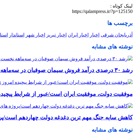
لینک کوتاه :
https://qalampress.ir/?p=125150
برچسب ها
آذربایجان شرقی
اخبار
اخبار ایران
اخبار تبریز
اخبار شهر
استاندار
استا
نوشته های مشابه
رشد ۳۰ درصدی درآمد فروش سیمان صوفیان در سه‌ماهه نخست ۱۴۰۵
موفقیت دولت، موفقیت ایران است/عبور از شرایط پیچیده ا
کاهش سایه جنگ مهم ‌ترین دغدغه دولت چهاردهم است/پر
نوشته های مشابه