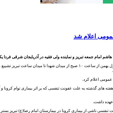
مومی اعلام شد
ز و نماینده ولی فقیه در آذربایجان شرقی فردا یکشنبه یکم 1402 را در استان عزای عموم
به گزارش قلم پرس، پیکر مرحوم عابدین رضوی خرّم فردا یکشنبه اول بهمن از ساعت ۱۰ ص
 عمومی اعلام کرد.
ه های گذشته به علت عفونت تنفسی که بر اثر بیماری توام کرونا و آنف
تنفسی ناشی از بیماری کرونا در بیمارستان امام رضا(ع) تبریز بستری