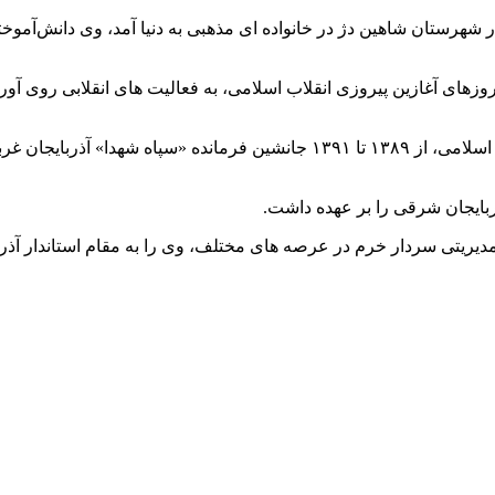
وم زین العابدین رضوی خرم در سال ۱۳۴۵ شمسی در شهرستان شاهین دژ در خانواده ای مذهبی به 
امام راحل، از روزهای آغازین پیروزی انقلاب اسلامی، به فعالیت های انقل