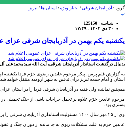
گروه :
آذربایجان شرقی
/
اخبار ویژه
/
استان ها
/
تبریز
پ
شناسه :
125150
۳۰ دی ۱۴۰۲ - ۱۷:۴۹
یکشنبه یکم بهمن در آذربایجان شرقی عزای ع
بدنبال درگذشت استاندار آذربایجان شرقی، آیت الله سیدمحمدعلی آل هاشم امام جمعه تبری
استان و امام جمعه تبریز برای تدفین به شهر ارومیه منتقل خواهد شد.
همچنین نماینده ولی فقیه در آذربایجان شرقی فردا را در استان عزای
مرحوم عابدین خرّم علاوه بر تحمل جراحات ناشی از جنگ تحمیلی در هفت
بستری بود.
وی از ۲۵ مهر سال ۱۴۰۰ مسئولیت استانداری آذربایجان شرقی را برعهده داشت.
عابدین خرم به علت مشکلات ریوی به جا مانده از دوران جنگ و عفونت 