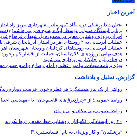
آخرین اخبار
بخش دندانپزشکی درمانگاه "مهرمادر" شهرداری تبریز راه اندا
برپایی ایستگاه صلواتی توسط پایگاه بسیج قمر بنی‌هاشم(ع) شهرداری منطقه 
اجرای پروژه روشنایی معابر در محدوده پل شهدای قره‌داغ تبریز
عملیات آبرسانی به ۲ روستای اهر در استان آذربایجان شرقی با موفقیت به پایان رسید
عملیات آبرسانی به روستاهای کردلقان و ریحان شهرستان اهر در
هدف نهایی پروژه‌های کلان استان، حمایت از اقشار کم‌برخورد
درختان بلوار چایکنار نورپردازی می‌شوند
ویژه برنامه شهادت پیامبر اعظم و امام رضا ع و امام حسن مج
گزارش، تحلیل و یادداشت
روایتی از یک نیاز همیشگی؛ هر قطره خون، فرصت دوباره زند
روابط عمومی؛ از «چراغ‌برق‌های قاسم‌خان» تا «مهندسیِ اعتبار
روابط عمومی،بی مکان و بی زمان
۴۰ روز ایستادگی؛ نگهبانان روشنایی خط مقدم را رها نکردند
“پزشکیان” و کار ویژه‌ای به نام “فسادستیزی”!