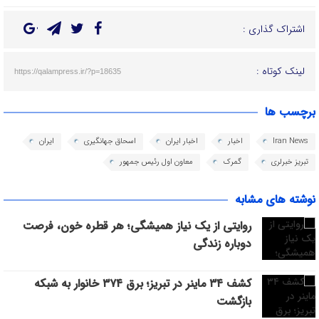
اشتراک گذاری :
لینک کوتاه :
https://qalampress.ir/?p=18635
برچسب ها
Iran News
اخبار
اخبار ایران
اسحاق جهانگیری
ایران
تبریز خبرلری
گمرک
معاون اول رئیس جمهور
نوشته های مشابه
روایتی از یک نیاز همیشگی؛ هر قطره خون، فرصت
دوباره زندگی
کشف ۳۴ ماینر در تبریز؛ برق ۳۷۴ خانوار به شبکه
بازگشت