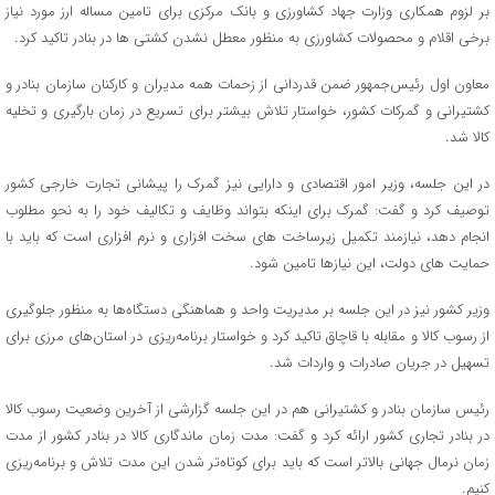
بر لزوم همکاری وزارت جهاد کشاورزی و بانک مرکزی برای تامین مساله ارز مورد نیاز
برخی اقلام و محصولات کشاورزی به منظور معطل نشدن کشتی ها در بنادر تاکید کرد
.
معاون اول رئیس‌جمهور ضمن قدردانی از زحمات همه مدیران و کارکنان سازمان بنادر و
کشتیرانی و گمرکات کشور، خواستار تلاش بیشتر برای تسریع در زمان بارگیری و تخلیه
کالا شد
.
در این جلسه، وزیر امور اقتصادی و دارایی نیز گمرک را پیشانی تجارت خارجی کشور
توصیف کرد و گفت: گمرک برای اینکه بتواند وظایف و تکالیف خود را به نحو مطلوب
انجام دهد، نیازمند تکمیل زیرساخت های سخت افزاری و نرم افزاری است که باید با
حمایت های دولت، این نیازها تامین شود
.
وزیر کشور نیز در این جلسه بر مدیریت واحد و هماهنگی دستگاه‌ها به منظور جلوگیری
از رسوب کالا و مقابله با قاچاق تاکید کرد و خواستار برنامه‌ریزی در استان‌های مرزی برای
تسهیل در جریان صادرات و واردات شد
.
رئیس سازمان بنادر و کشتیرانی هم در این جلسه گزارشی از آخرین وضعیت رسوب کالا
در بنادر تجاری کشور ارائه کرد و گفت: مدت زمان ماندگاری کالا در بنادر کشور از مدت
زمان نرمال جهانی بالاتر است که باید برای کوتاه‌تر شدن این مدت تلاش و برنامه‌ریزی
کنیم
.