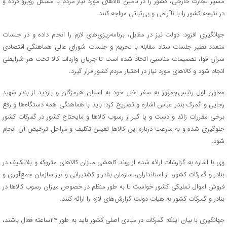
مسیر تجارت خارجی، کشور را در تامین کالاهای مورد نیاز مردم با مشکل روبرو کرده و
در نتیجه کشور را با ناآرامی و بی‌ثباتی مواجه کنند
.
جهانگیری افزود: دولت نیز در مقابل، برنامه‌ریزی‌های لازم را انجام داده و در جلسات
متعدد نظیر جلسات ستاد مقابله با تحریم و جلسات شورای عالی هماهنگی اقتصادی
سران قوا، تصمیمات مناسبی اتخاذ شده است تا جریان واردات کالا تحت هر شرایطی
انجام شود و کالاهای مورد نیاز در اختیار مردم کشور قرار گیرد
.
معاون اول رئیس‌جمهور به سفر اخیر خود به استان هرمزگان و بازدید از بندر شهید
رجایی و گمرک بندر عباس اشاره و تصریح کرد: باید با هماهنگی همه دستگاه‌ها و رفع
برخی مقررات زائد و دست و پا گیر از رسوب کالاها و مایحتاج کشور در گمرکات کشور
جلوگیری شده و به سرعت درباره این کالاها تعیین تکلیف و مراحل ترخیص آن انجام
شود
.
وی با اشاره به گزارشات ارائه شده از روند کاهشی میزان کالاهای متروکه و بلاتکلیف در
بنادر و گمرکات کشور، از استانداران، سازمان بنادر و کشتیرانی و نیز سازمان جمع‌آوری و
فروش اموال تملیکی کشور خواست تا به طور منظم در خصوص میزان رسوب کالاها در
بنادر و گمرکات کشور به هیات دولت گزارش‌های لازم را ارائه کنند
.
جهانگیری با بیان اینکه گمرکات در مبادی اصلی کشور باید به طور ۲۴ساعته فعال باشند،