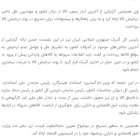
وی همچنین گزارشی از آخرین آمار رسوب کالا در بنادر کشور و مهمترین علل تاخیر
ترخیص کالا ارائه کرد و به بیان راهکارها و پیشنهادات برای تسریع در روند ترخیص کالا
پرداخت
.
رئیس کل گمرک جمهوری اسلامی ایران نیز در این نشست ضمن ارائه گزارشی از
آخرین چالش‌های موجود در گمرکات کشور، به تشریح علل و عوامل عدم ترخیص به
موقع کالاها پرداخت و گفت: باید اطلاعات مربوطه به کالاهای وارداتی پیش از ورود به
کشور و در حین حمل در اختیار گمرک قرار گیرد تا روند ترخیص کالا با سرعت بیشتری
انجام شود
.
در این جلسه که وزیر دادگستری، استاندار هرمزگان، رئیس سازمان ملی استاندارد،
رئیس کل دیوان محاسبات کشور، رئیس سازمان بازرسی کل کشور و رئیس ستاد مبارزه
با قاچاق کالا و ارز نیز حضور داشتند، پس از بحث و تبادل نظر مقرر شد کارگروهی با
نظارت وزارت امور اقتصادی و دارایی برای جلوگیری از انباشت کالاهای متروکه در انبارها
تشکیل شود.
همچنین به منظور تسریع در موضوع تعیین مابه‌التفاوت قیمت ارز، مقرر شد وزارت
امور اقتصادی و دارایی پیشنهاد خود را در کمیسیون اقتصاد ارائه کند
.