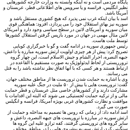
پایگاه مردمی است و نه اینکه وابسته به وزارت خارجه کشورهایی
نظیر انگلیس، فرانسه و یا سرویس های اطلاعاتی قطر، عربستان و
آمریکا باشد.
اسد با بیان اینکه غرب نمی پذیرد که هیچ کشوری مستقل باشد و
سوریه نیز بهای استقلال خود را می پردازد، افزود: هماهنگی قوی
میان سوریه و آمریکای لاتین در سطح سیاسی وجود دارد و آمریکای
لاتین مثال مهمی در جهان در مورد بازپس گرفتن استقلال کشورها
توسط ملت هاست.
رئیس جمهوری سوریه در ادامه گفت و گو با خبرگزاری کوبایی
تصریح کرد: پیش از هر چیزی اولویت ارتش سوریه مبارزه با داعش،
جبهه النصره، احرار الشام و جیش الاسلام است، این چهار گروه
ترورریستی از لحاظ ایدئولوژیک به صورت مستقیم با القاعده در
ارتباط هستند و هر کسی که با آنها اتفاق نظر نداشته باشد را به قتل
می رسانند.
وی با اشاره به حمایت شدن تروریست ها از مناطق مختلف جهان،
گفت: تروریست هایی با بیش از ۵۰ ملیت در جنگ علیه سوریه
مشارکت دارند و از کشورهای خاصی مثل عربستان و قطر حمایت
مالی و از ترکیه حمایت لجستیکی می شوند که البته این اقدامات با
موافقت و نظارت کشورهای غربی بویژه آمریکا، فرانسه و انگیلس
صورت می گیرد.
اسد ادامه داد: از زمانی که روس ها تصمیم به مداخله و حمایت از
ارتش سوریه در مبارزه با تروریست های جبهه النصره، داعش و
سایر گروه های تروریستی گرفتند، کفه ترازو علیه این گروه ها
سنگینی کرد، ارتش سوریه پیشروی هایی را در مناطق مختلف