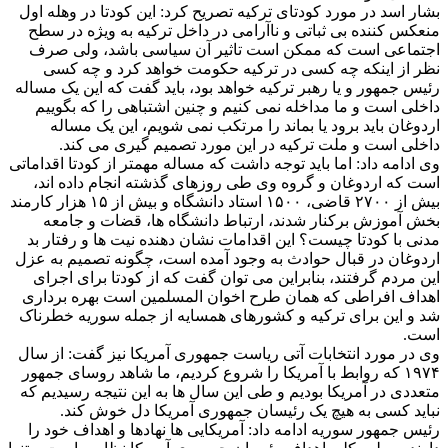
بشار اسد در مورد کودتای ترکیه تصریح کرد: این کودتا در وهله اول
منعکس کننده بی ثباتی و ناآرامی در داخل ترکیه به ویژه در سطح
اجتماعی است که ممکن است تاثیر آن سیاسی باشد، ولی صرف
نظر از اینکه چه کسی در ترکیه حکومت خواهد کرد و چه کسی
رئیس جمهور و یا رهبر ترکیه خواهد بود، باید گفت که این یک مساله
داخلی است و ما مداخله نمی کنیم و چنین اشتباهی را که بگوییم
اردوغان باید برود یا بماند را مرتکب نمی شویم، این یک مساله
داخلی است و ملت ترکیه در این مورد تصمیم گیری می کند.
وی ادامه داد: اما باید توجه داشت که مساله مهمتر از کودتا اقداماتی
است که اردوغان و گروه وی طی روزهای گذشته انجام داده اند،
بیش از ۲۷۰۰ قاضی، ۱۵۰۰ استاد دانشگاه و بیش از ۱۵ هزار کارمند
بخش آموزش برکنار شدند، ارتباط دانشگاه ها، قضات و جامعه
مدنی با کودتا چیست؟ این اقدامات نشان دهنده نیت ها و رفتار بد
اردوغان در قبال حوادث به وجود آمده است، چگونه تصمیم به عزل
این مردم گرفتند، بنابراین می توان گفت که از کودتا برای اجرای
اهداف افراطی که همان طرح اخوان المسلمین است بهره برداری
شد و این برای ترکیه و کشورهای همسایه از جمله سوریه خطرناک
است.
وی در مورد انتخابات آتی ریاست جمهوری آمریکا نیز گفت: از سال
۱۹۷۴ که روابط با آمریکا را شروع کردیم، ما شاهد روسای جمهور
متعددی در آمریکا بودیم و طی این سال ها به این نتیجه رسیدیم که
نباید کسی به هیچ یک رئیسان جمهوری آمریکا دل خوش کند.
رئیس جمهور سوریه ادامه داد: آمریکایی ها نهادها و اهداف خود را