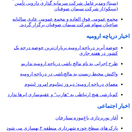
(سیتا) ومدیرعامل شرکت سرمایه گذاری دارویی تأمین
(تیپیکو) از شرکت سیمان صوفیان
مجمع عمومی فوق العاده و مجمع عمومی عادی سالیانه
صاحبان سهام شرکت سیمان صوفیان برگزار گردید.
اخبار دریاچه ارومیه
حوضه آبریز دریاچه ارومیه پرباران‌ترین حوضه‌ درجه یک
کشور در هفته جاری
طرح اجرایی به نام مالچ پاشی دریاچه ارومیه نداریم
واکنش محیط زیست به مالچ‌پاشی در دریاچه ارومیه
معمای دریاچه ارومیه؛ دیروز تیتانیوم امروز لیتیوم
کم‌بارشی هیچ ارتباطی به “هارپ” و عقیم‌سازی ابرها ندارد
اخبار اجتماعی
آغاز نورپردازی باغ‌موزه ستارخان
پارک های سطح حوزه شهرداری منطقه ۲ بهسازی می شود