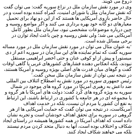
دروغ می گویند.
وی در مورد نقش سازمان ملل در نزاع سوریه گفت: می توان گفت
که نقش سازمان ملل یا شورای امنیت، گمراه کننده بوده است و در
حال حاضر بازوی آمریکایی ها هستند که از این دو نهاد برای تحمیل
معیارهای دو گانه خود بهره برداری می کنند و اگر مواضع روسیه و
چین درباره موضوعات مشخصی نبود، سازمان ملل بطور کامل
آمریکایی می شد؛ ولی نقش روسیه و چین باعث ایجاد توازن در
برخی مسائل شده است.
‘به عنوان مثال می توان در مورد نقش سازمان ملل در مورد مساله
سوریه گفت که تمام نماینده های این سازمان در سوریه اعم از دی
میستورا و پیش از او کوفی عنان و حتی اخضر ابراهیمی مستقل
نبودند، بلکه انعکاس دهنده فشارهای کشورهای غربی یا گاهی اوقات
گفت و گوهای میان قدرت های اصلی بویژه روسیه و آمریکا هستند،
در نتیجه نمی توان از نقش سازمان ملل سخن گفت.’
رئیس جمهوری سوریه در مورد نقش به اصطلاح ائتلاف بین المللی
ضد داعش به رهبری آمریکا در مورد گروه های موجود در شمال
سوریه به ویژه گروه های کُرد گفت: دولت های آمریکا با هر گروه و
یا مجموعه ای در هر جامعه یا کشوری در ارتباط باشند، این ارتباط
به نفع آن کشور یا مردم آن نیست، بلکه در خدمت اهداف
آمریکاست، در نتیجه می توان گفت که حمایت آمریکایی ها از هر
گروهی در سوریه برای تحقق اهداف خودشان است و تجربه نشان
داده است که اهداف آمریکا در همه کشورها همیشه در راستای ایجاد
شکاف و اختلاف بوده است، آنها به دنبال متحد کردن مردم نیستند
بلکه می خواهند شکاف ایجاد کنند.