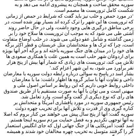
سوریه محقق ساخت و همچنان به پیشروی ادامه می دهد و به
شکست کامل تروریست ها مصمم است.
‘در مورد حمص و حلب نیز باید گفت که شرایط در حمص از زمانی
که تروریست ها این شهر را ترک کرده اند بسیار بهتر شده است، در
برخی مناطق درگیری هایی وجود داشت، ولی در حال حاضر روند
آشتی طی می شود که به موجب آن تروریست ها سلاح خود را بر
زمین گذاشته و شامل عفو دولتی می شوند. در حلب اوضاع متفاوت
است، چرا که ترک ها و متحدانشان مثل عربستان و قطر اکثر برگه
های خود را در میدان های جنگ سوریه باخته اند و برگه آخر آنها بویژه
برای اردوغان شهر حلب است به همین علت با همکاری سعودی ها
تلاش می کند، تروریست های زیادی که شمار آنها بیش از پنج هزار
نفر برآورد می شود، به این شهر اعزام کند.’
بشار اسد در پاسخ به سوالی درباره رابطه دولت سوریه با معارضان
داخی و تفاوت آنها با سایر گروه ها اظهار داشت: ما با معارضان
داخلی روابط خوبی داریم که این روابط بر اساس اصول ملی و
میهنی است و می توان با آنها به صورت مستقیم یا از طریق صندوق
های رأی که نوع دیگری از گفت وگو است، وارد تعامل شد.
رئیس جمهوری سوریه در مورد پافشاری آمریکا و متحدانش بر
کناره گیری وی از قدرت و تلاش آنها برای تخریب چهره دولت
سوریه گفت: آنها از پنج سال پیش می خواهند من کنار بروم که اصلا
به آنها توجهی نکردیم و به فضل حمایت مردم سوریه اینجا هستم.
اسد گفت: آمریکایی ها از جنگ جهانی اول که جای انگلیس استعمار
گر را گرفتند متوسل به تخریب چهره مخالفان خود شدند و همیشه