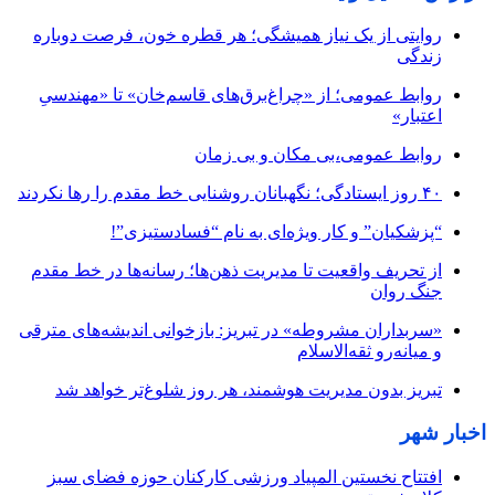
روایتی از یک نیاز همیشگی؛ هر قطره خون، فرصت دوباره
زندگی
روابط عمومی؛ از «چراغ‌برق‌های قاسم‌خان» تا «مهندسیِ
اعتبار»
روابط عمومی،بی مکان و بی زمان
۴۰ روز ایستادگی؛ نگهبانان روشنایی خط مقدم را رها نکردند
“پزشکیان” و کار ویژه‌ای به نام “فسادستیزی”!
از تحریف واقعیت تا مدیریت ذهن‌ها؛ رسانه‌ها در خط مقدم
جنگ روان
«سربداران مشروطه» در تبریز: بازخوانی اندیشه‌های مترقی
و میانه‌رو ثقه‌الاسلام
تبریز بدون مدیریت هوشمند، هر روز شلوغ‌تر خواهد شد
اخبار شهر
افتتاح نخستین المپیاد ورزشی کارکنان حوزه فضای سبز