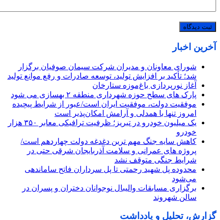
آخرین اخبار
شورای معاونان و مدیران شرکت سیمان صوفیان برگزار
شد؛ تأکید بر افزایش تولید، توسعه صادرات و رفع موانع تولید
آغاز نورپردازی باغ‌موزه ستارخان
پارک های سطح حوزه شهرداری منطقه ۲ بهسازی می شود
موفقیت دولت، موفقیت ایران است/عبور از شرایط پیچیده
امروز تنها با همدلی و آرامش امکان‌پذیر است
یک میلیون خودرو در تبریز؛ ظرفیت ترافیکی معابر ۳۵۰ هزار
خودرو
کاهش سایه جنگ مهم ‌ترین دغدغه دولت چهاردهم است/
پروژه ‌های عمرانی و سلامت آذربایجان شرقی حتی در
شرایط جنگی متوقف نشد
محدوده پل شهید رحمتی تا پل سرداران فاتح ساماندهی
می‌شود
برگزاری مسابقات والیبال نوجوانان دختران و پسران در
سالن شهروند
گزارش، تحلیل و یادداشت