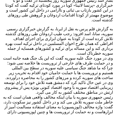
بشار اسد رئیس جمهوری سوریه روز پنجشنبه در گفت و گو با
خبرگزاری «پرنسا لاتینا» کوبا در مورد کودتای ترکیه گفت که کودتا
در این کشور بازتاب بی ثباتی و ناآرامی در داخل این کشور است و
موضوع مهمتر از کودتا اقدامات اردوغان و گروهش طی روزهای
گذشته است.
به گزارش قلم پرس به نقل از ایرنا، به گزارش خبرگزاری رسمی
سوریه، سانا، اسد افزود: رجب طیب اردوغان طی روزهای گذشته
تلاش کرده است از کودتا به عنوان ابزاری برای اجرای اهداف
افراطی که همان طرح اخوان المسلمین در داخل ترکیه است بهره
برداری کند و این مساله برای ترکیه و کشورهای همسایه از جمله
سوریه خطرناک است.
وی در مورد جنگ علیه سوریه گفت که این یک جنگ همه جانبه است
و در حمایت طرف های خارجی از تروریست ها خلاصه نمی شود؛
چرا که ما شاهد جنگ سیاسی علیه سوریه در سطح بین المللی
هستیم و تروریست ها با حمایت حامیان خود اقدام به تخریب زیر
ساخت های سوریه کرده و مرزهای کشور را به محاصره درآوردند.
وی در عین حال تاکید کرد که دمشق همه تلاش خود را برای توسعه
زیربنایی اقتصاد سوریه با وجود اقتصاد کنونی بویژه پس از پیشروی
ارتش در مناطق مختلف کشور به کار می گیرد.
رئیس جمهوری سوریه با بیان اینکه مخالف واقعی همان است که به
خاطر ملت سوریه تلاش می کند و در داخل کشور نیز سکونت دارد،
گفت: واژه مخالف (اپوزیسیون) به معنای استفاده مسالمت آمیز از
ابزارهاست و نه حمایت از تروریست ها و چنین اپوزیسیونی دارای