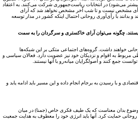
ول این سال‌ها این آمار به ۵ میلیون تقلیل یافته است. حالا فرض کنیم حدود ۳۰ میلیون (که البته بیشتر می‌شود) در انتخابات ریاست‌جمهوری شرکت می‌کنند. به اعتقاد
این امکان وجود دارد که بیش از ۳۵ میلیون نفر در انتخابات شرکت کنند که با این حساب تکلیف ۱۵ تا۲۰ میلیون رأی مشخص نیست و تا شب آخر مشخص نخواهد شد که آرای
بدانند با رأی‌آوری روحانی احتمال اینکه کشور در مدار توسعه
نیستند. چگونه می‌‌توان آرای خاکستری و سرگردان را به سمت
حانی خواهند داشت. گروه‌های اجتماعی متکی بر این شبکه‌ها
باطی مربوط به اقوام و نزدیکان خود نیز عضویت دارد. فعالان سیاسی و
وانست جمع کنند و اصولگرایان میانه‌رو با آنها نیستند.
صادی و با رسیدن به برجام انجام داده و این مسیر باید ادامه یابد و
ین موضوع بدان معناست که یک طیف فکری خاص (جمنا) در میان
وحانی حمایت کرد. آنها باید انرژی خود را معطوف به هدایت جمعیت