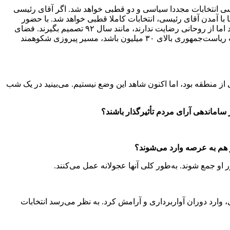
سی انتخابات مجددا سیاسی و دو قطبی خواهد شد. اگر آقای رئیسی
ما با آمدن آقای رئیسی، انتخابات کاملا قطبی خواهد شد. با حضور
ابراهیم رئیسی، انتخابات بین «میانه‌روها» با «تندروها» در نزد مردم تعریف می‌شود. این وضعیت موجب خواهد شد افرادی که تحولخواه هستند اما از روحانی رضایت ندارند، مانند سال ۹۲ تصمیم بگیرند. فضای
انتخابات در آینده و تا زمان برگزاری انتخابات ریاست‌جمهوری از حالت اقتصادی فاصله گرفته و سیاسی خواهد شد. اگر مشارکت در انتخابات ریاست‌جمهوری بالای ۳۰ میلیون باشد، مسیر پیروزی شکوهمند
 از منطقه بود، اما اکنون شاهد این وضع نیستیم. می‌بینید در یک شب
ر ساماندهی آرای مردم تأثیرگذار باشند؟
ز هم به عرصه وارد می‌شوند؟
او جمع شوند. به‌طور کلی آنها عجولانه عمل می‌کنند.
صلاح‌طلبان در سال ۹۲ تاریخی بود و کشور را از شرایط بحرانی، وارد دوران آواربرداری و آرامش کرد. به نظر می‌رسد انتخابات