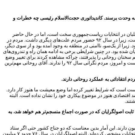
به وحدت برسند. کاندیداتوری حجت‌الاسلام رئیسی چه خطرات و
ح‌طلبان در انتخابات ریاست‌جمهوری سخت است، اما در حال حاضر
اعتقاد دارم کاندیداتوری رئیسی از سوی جمنا به نفع روحانی و اصلاح‌طلبان است. حضور آقای رئیسی کار را برای اصلاح‌طلبان آسان کرده است، زیرا در سال ۹۲ حضور مردم علت‌های دیگری داشت. مردم در
زیرا از یک‌سو، ناامنی در منطقه به وجود آمده بود و از سوی دیگر،
ان شده بود. در چنین شرایطی برخی به ادامه همان راه و تندروی‌های
م سخنان روحانی را پذیرفتند، چراکه مشاهده کردند برای تغییر وضع
این تندروی‌ها، تنها یک انتخاب دارند و آن هم انتخاب روحانی است که کار درستی هم کردند. در حال حاضر، چهار سال از انتخابات ۹۶ گذشته است و امروز، مردم نگرانی سال ۹۲ را ندارند. آقای روحانی مهم‌ترین
تا می‌گویند؛ درست است که شرایط تغییر کرده اما وضع معیشت ما هنوز کار دارد.
د اقتصادی هنوز در موضوع بیکاری خود را نشان نداده است. البته
رای ثابت اصولگرایان که در صورت اجماع منسجم‌تر هم خواهد شد، به
حدود ۵ میلیون رأی ثابت در انتخابات دارند. این میزان رای در حالتی است که اصلاح‌طلبان براساس آخرین برآوردها حدود ۱۰ میلیون دارند. این آمار بدین معناست که دو جناح کشور حتی اگر ستاد
انتخاباتی تشکیل ندهند و مردم را به حضور در پای صندوق‌های رأی تشویق نکنند، باز هم حدود ۱۵ میلیون از شرکت‌کنندگان تکلیف خود را با انتخابات مشخص کرده‌اند. البته اصولگرایان در سال ۷۶ حدود ۷ میلیون