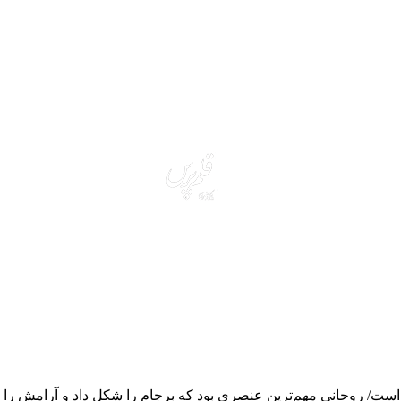
است/ روحانی مهم‌ترین عنصری بود که برجام را شکل داد و آرامش را ب