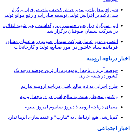
شورای معاونان و مدیران شرکت سیمان صوفیان برگزار
شد؛ تأکید بر افزایش تولید، توسعه صادرات و رفع موانع تولید
آیین سوگواری اربعین حسینی و بزرگداشت رهبر شهید انقلاب
در شرکت سیمان صوفیان برگزار شد
انتصاب مدیر عامل شرکت سیمان صوفیان به عنوان مشاور
فرمانده سپاه عاشور در امور صنایع، تولید و کارخانجات
اخبار دریاچه ارومیه
حوضه آبریز دریاچه ارومیه پرباران‌ترین حوضه‌ درجه یک
کشور در هفته جاری
طرح اجرایی به نام مالچ پاشی دریاچه ارومیه نداریم
واکنش محیط زیست به مالچ‌پاشی در دریاچه ارومیه
معمای دریاچه ارومیه؛ دیروز تیتانیوم امروز لیتیوم
کم‌بارشی هیچ ارتباطی به “هارپ” و عقیم‌سازی ابرها ندارد
اخبار اجتماعی