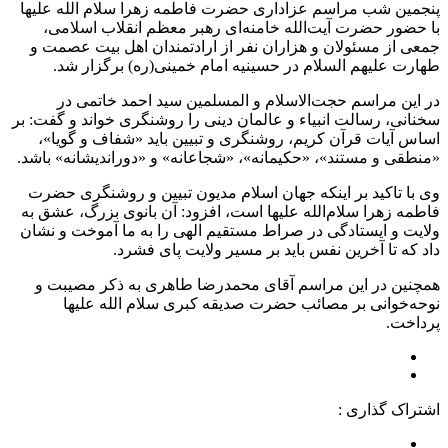
پنجمین شب مراسم عزاداری حضرت فاطمه زهرا سلام الله علیها
با حضور حضرت آیت‌الله خامنه‌ای رهبر معظم انقلاب اسلامی،
جمعی از مسئولان و هزاران نفر از ارادتمندان اهل بیت عصمت و
طهارت علیهم السلام در حسینیه امام خمینی(ره) برگزار شد.
در این مراسم حجت‌الاسلام و المسلمین سید احمد خاتمی در
سخنانی، رسالت انبیاء و عالمان دینی را روشنگری خواند و گفت: بر
اساس آیات قرآن کریم، روشنگری و تبیین باید «شفاف و گویا»،
«منطقی و مستند»، «حکیمانه»، «شجاعانه» و «دوراندیشانه» باشد.
وی با تاکید بر اینکه جهان اسلام مدیون تبیین و روشنگری حضرت
فاطمه زهرا سلام‌الله علیها است، افزود: آن بانوی بزرگ، عشق به
ولایت و ایستادگی در صراط مستقیم الهی را به ما آموخت و نشان
داد که تا آخرین نفس باید بر مسیر ولایت پای فشرد.
همچنین در این مراسم آقای محمدرضا طاهری به ذکر مصیبت و
نوحه‌خوانی بر مصائب حضرت صدیقه کبری سلام الله علیها
پرداخت.
اشتراک گذاری :