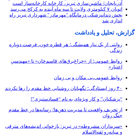
آذربایجان/ ماشین‌سازی تبریز، کارخانه کارخانه‌ساز است
اتوبان ۷ کیلومتری ولایت تا سه ماه آینده به کرکج می‌رسد
بخش دندانپزشکی درمانگاه "مهرمادر" شهرداری تبریز راه
اندازی شد
گزارش، تحلیل و یادداشت
روایتی از یک نیاز همیشگی؛ هر قطره خون، فرصت دوباره
زندگی
روابط عمومی؛ از «چراغ‌برق‌های قاسم‌خان» تا «مهندسیِ
اعتبار»
روابط عمومی،بی مکان و بی زمان
۴۰ روز ایستادگی؛ نگهبانان روشنایی خط مقدم را رها نکردند
“پزشکیان” و کار ویژه‌ای به نام “فسادستیزی”!
از تحریف واقعیت تا مدیریت ذهن‌ها؛ رسانه‌ها در خط مقدم
جنگ روان
«سربداران مشروطه» در تبریز: بازخوانی اندیشه‌های مترقی
و میانه‌رو ثقه‌الاسلام