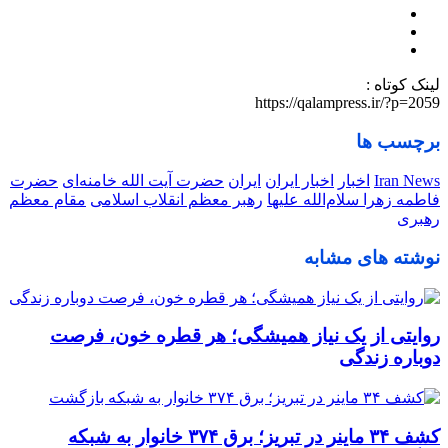
لینک کوتاه :
https://qalampress.ir/?p=2059
برچسب ها
Iran News
اخبار
اخبار ایران
ایران
حضرت آیت الله خامنه‌ای
حضرت
فاطمه زهرا سلام‌الله علیها
رهبر معظم انقلاب اسلامی
مقام معظم
رهبری
نوشته های مشابه
روایتی از یک نیاز همیشگی؛ هر قطره خون، فرصت
دوباره زندگی
کشف ۳۴ ماینر در تبریز؛ برق ۳۷۴ خانوار به شبکه