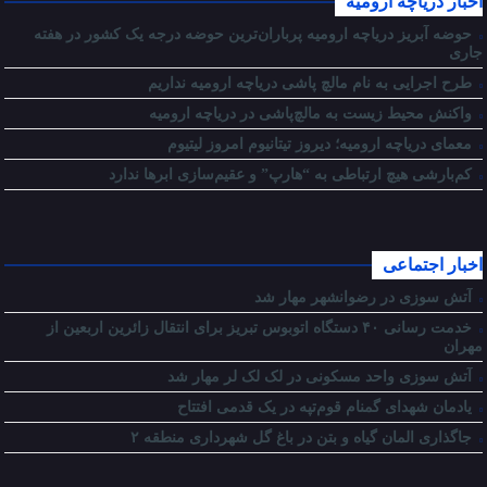
اخبار دریاچه ارومیه
حوضه آبریز دریاچه ارومیه پرباران‌ترین حوضه‌ درجه یک کشور در هفته
جاری
طرح اجرایی به نام مالچ پاشی دریاچه ارومیه نداریم
واکنش محیط زیست به مالچ‌پاشی در دریاچه ارومیه
معمای دریاچه ارومیه؛ دیروز تیتانیوم امروز لیتیوم
کم‌بارشی هیچ ارتباطی به “هارپ” و عقیم‌سازی ابرها ندارد
اخبار اجتماعی
آتش سوزی در رضوانشهر مهار شد
خدمت رسانی ۴۰ دستگاه اتوبوس تبریز برای انتقال زائرین اربعین از
مهران
آتش سوزی واحد مسکونی در لک لک لر مهار شد
یادمان شهدای گمنام قوم‌تپه در یک قدمی افتتاح
جاگذاری المان گیاه و بتن در باغ گل شهرداری منطقه ۲