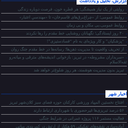
گزارش، تحلیل و یادداشت
روایتی از یک نیاز همیشگی؛ هر قطره خون، فرصت دوباره زندگی
روابط عمومی؛ از «چراغ‌برق‌های قاسم‌خان» تا «مهندسیِ اعتبار»
روابط عمومی،بی مکان و بی زمان
۴۰ روز ایستادگی؛ نگهبانان روشنایی خط مقدم را رها نکردند
“پزشکیان” و کار ویژه‌ای به نام “فسادستیزی”!
از تحریف واقعیت تا مدیریت ذهن‌ها؛ رسانه‌ها در خط مقدم جنگ روان
«سربداران مشروطه» در تبریز: بازخوانی اندیشه‌های مترقی و میانه‌رو
ثقه‌الاسلام
تبریز بدون مدیریت هوشمند، هر روز شلوغ‌تر خواهد شد
اخبار شهر
افتتاح نخستین المپیاد ورزشی کارکنان حوزه فضای سبز کلان‌شهر تبریز
۵۶ درصد تبریزی‌ها غیرحضوری با شهرداری ارتباط دارند
فعالیت مستمر ۱۱۶ پروژه عمرانی در شرایط جنگی
آماده‌سازی نقشه‌های تفکیکی ۵۹ هکتار از ارتش در کمربندی میانی