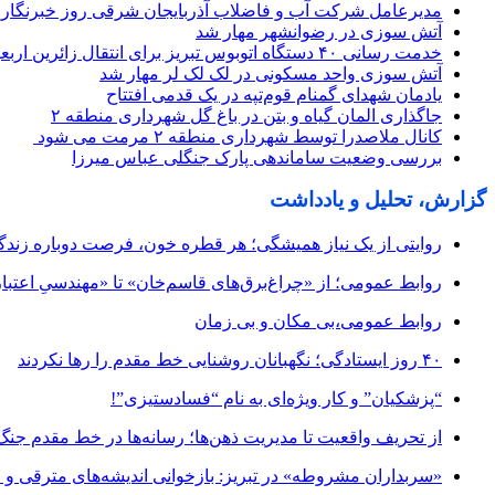
مدیرعامل شرکت آب و فاضلاب آذربایجان شرقی روز خبرنگار 
آتش سوزی در رضوانشهر مهار شد
خدمت رسانی ۴۰ دستگاه اتوبوس تبریز برای انتقال زائرین اربعین از مهران
آتش سوزی واحد مسکونی در لک لک لر مهار شد
یادمان شهدای گمنام قوم‌تپه در یک قدمی افتتاح
جاگذاری المان گیاه و بتن در باغ گل شهرداری منطقه ۲
کانال ملاصدرا توسط شهرداری منطقه ۲ مرمت می شود
بررسی وضعیت ساماندهی پارک جنگلی عباس میرزا
گزارش، تحلیل و یادداشت
روایتی از یک نیاز همیشگی؛ هر قطره خون، فرصت دوباره زند
روابط عمومی؛ از «چراغ‌برق‌های قاسم‌خان» تا «مهندسیِ اعتبار
روابط عمومی،بی مکان و بی زمان
۴۰ روز ایستادگی؛ نگهبانان روشنایی خط مقدم را رها نکردند
“پزشکیان” و کار ویژه‌ای به نام “فسادستیزی”!
از تحریف واقعیت تا مدیریت ذهن‌ها؛ رسانه‌ها در خط مقدم جنگ
«سربداران مشروطه» در تبریز: بازخوانی اندیشه‌های مترقی و میا