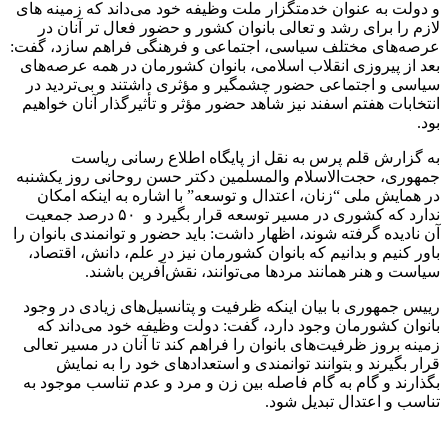
و دولت به عنوان خدمتگزار ملت وظیفه خود می‌داند که زمینه های
لازم را برای رشد و تعالی بانوان کشور و حضور فعال تر آنان در
عرصه‌های مختلف سیاسی، اجتماعی و فرهنگی فراهم سازد، گفت:
بعد از پیروزی انقلاب اسلامی، بانوان کشورمان در همه عرصه‌های
سیاسی و اجتماعی حضور چشمگیر و مؤثری داشتند و بی‌تردید در
انتخابات هفتم اسفند نیز شاهد حضور مؤثر و تأثیرگذار آنان خواهیم
بود.
به گزارش قلم پرس به نقل از پایگاه اطلاع رسانی ریاست
جمهوری، حجت‌الاسلام والمسلمین دکتر حسن روحانی روز یکشنبه
در همایش ملی “زنان، اعتدال و توسعه” با اشاره به اینکه امکان
ندارد که کشوری در مسیر توسعه قرار بگیرد و ۵۰ درصد جمعیت
آن نادیده گرفته شوند، اظهار داشت: باید حضور و توانمندی بانوان را
باور کنیم و بدانیم که بانوان کشورمان نیز در علم، دانش، اقتصاد،
سیاست و هنر همانند مردها می‌توانند، نقش‌آفرین باشند.
رییس‌ جمهوری با بیان اینکه ظرفیت و پتانسیل‌های زیادی در وجود
بانوان کشورمان وجود دارد، گفت: دولت وظیفه خود می‌داند که
زمینه بروز ظرفیت‌های بانوان را فراهم کند تا آنان در مسیر تعالی
قرار بگیرند و بتوانند توانمندی و استعدادهای خود را به نمایش
بگذارند و گام به گام فاصله بین زن و مرد و عدم تناسب موجود به
تناسب و اعتدال تبدیل شود.