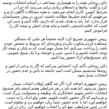
دکتر روحانی همه را به هوشیاری مضاعف در آستانه انتخابات توصیه
کرد و گفت: پیام‌ها و نامه‌های زیادی برایم می‌رسد که چرا در
شرایط کنونی، کاری انجام نمی‌دهید. به همه مشکلات آگاهی دارم و
می‌فهمم که آنچه خیلی‌ها مطالبه داشتند، امروز در پیش چشمانشان
قرار ندارد، اما باید به هدف بلندی که داریم، نگاه کنیم و تدبیر این
است که عاقبت‌اندیشی داشته و نباید هدف اصلی و نتیجه کار را
فراموش کنیم.
رییس‌ جمهوری تصریح کرد: البته شخصاً هر جایی که مشکلی
مشاهده کردم سکوت نکردم و هزینه‌ای که مربوط به شخص خودم
باشد را پرداخت می‌کنم، اما بسیار مهم است که به پایان و نتیجه کار
توجه داشته باشیم و با تدبیر، صبر و حوصله و با یک بسیج عمومی
پای صندوق‌های آراء حضور پیدا کنیم.
دکتر روحانی تأکید کرد: احساس می‌کنم که اگر به برخی از امور و
روندها نیندیشیم ممکن است امید جامعه به یأس و عدم حضور در
انتخابات تبدیل شود.
رییس‌ جمهوری اضافه کرد: اگر چه گاهی اوقات انتخاب بسیار
دشوار می‌شود، اما همه باید در هر شرایطی هفتم اسفند پای صندوق
انتخابات حاضر شویم. انتخابگری یک وظیفه و مسئولیت بزرگ است
و می‌دانیم که اگر حضور داشته باشیم، نفعی ولو اندک را به دست
خواهیم آورد اما با عدم حضور حتماً زیان خواهیم برد و معلوم است
که در چنین شرایطی، نفع کم را انتخاب خواهیم کرد. زنان در این