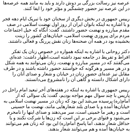
عرصه نیز رسالت بزرگی بر دوش دارند و باید به مانند همه عرصه‌ها
در این عرصه نیز حضور چشمگیر و مؤثر خود را ایفا کنند.
رییس‌ جمهوری در بخش دیگری از سخنان خود با تبریک ایام دهه فجر
و با اشاره به اینکه بانوان ایران از روز اول نهضت اسلامی در صف
مقدم مبارزه و نهضت حضور داشتند، گفت: آنگاه که خیل اجتماعات
مردم برای پیروزی نهضت اسلامی، خیابان‌های کشور را زینت
بخشیده بود در همه آن صحنه‌ها زنان نقش پررنگ و فعالی داشتند.
دکتر روحانی با اشاره به اینکه همواره در خصوص زنان یک تفکر
افراط و تفریط در جامعه نمود داشته است،‌اظهار داشت: عده‌ای
می‌گفتند که در مسیر مبارزه و نهضت، زنان می‌توانند به همه شکل
و در هر مسیر و هرگونه که خواستند حضور داشته باشند و در طرف
مقابل نیز عده‌ای حضور زنان در خیابان و شعار و صدای آنان را
دارای اشکال دانسته و گاهی آن را نامشروع می‌دانستند.
رییس‌ جمهوری با اشاره به اینکه در هفته‌های آخر تبعید امام راحل در
پاریس با چند سوال مهم مواجه بودیم، گفت: یک سوالی که از
امام(ره) پرسیده می‌شد این بود که زنان در مسیر نهضت اسلامی به
خیابان‌ها آمده و با صدای بلند شعارهایی مانند، نهضت ما حسینی
است و رهبر ما خمینی است، سر می‌دهند و صدای اینها را نامحرم
می‌شنود و فتوای برخی بر این است که زن‌ها یا شرکت نکنند و یا
حداقل شعار ندهند، اما پاسخ امام(ره) این بود که زنان هم می‌توانند
به خیابان‌ها آمده و هم می‌توانند شعار بدهند.