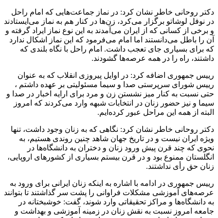
دکتر روحانی خاطر نشان کرد: در نماز جماعت‌هایی که امام راحل
در نوفل لوشاتو برگزار می‌کرد، زن‌ها در کنار هم به نماز می‌ایستادند
و برخی از کسانی که از ایران می‌آمدند به این نوع نماز ایراد گرفته و
آن را باطل می‌دانستند اما امام می‌فرمود که این نماز اشکال ندارد
که برای بسیاری جای تعجب داشت. امام راحل با نگاه بلندی که
داشتند، راه را در همه عرصه‌ها گشودند.
رییس‌ جمهوری اضافه کرد: در اوایل پیروزی انقلاب که به عنوان
رییس شورای سرپرستی صدا و سیما مسئولیتی بر عهده داشتم ،
حتی نسبت به کنار میز نشستن زن و مرد برای ارایه اخبار در صدا و
سیما و نیز حضور زنان در انتخابات شبهه وارد می‌کردند که امروز
البته از همه این مراحل عبور کرده‌ایم.
دکتر روحانی خاطر نشان کرد: نگاهی که به زنان وجود داشت، تنها
ویژه ایران نیست و در تاریخ جهان شاهد چنین روندی هستیم، به
نحوی که چند قرن پیش ورود زنان و دختران به دانشگاه‌ها در
انگلستان ممنوع بود و در قرن بیستم بسیاری از کشورهای اروپایی،
زنان حق رأی نداشتند.
رییس‌ جمهوری در ادامه با اشاره به اینکه زنان ایرانی برای ورود به
عرصه‌های آموزشی مشکلات فراوانی را پشت سر گذاشتند تا بتوانند
به دانشگاه‌ها و مراکز تحقیقاتی وارد شوند، گفت: خوشبختانه در
جامعه امروز نسبت به نقش زنان در زمینه آموزشی و بهداشت و