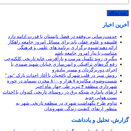
آخرین اخبار
خدمت‌رسانی بی‌وقفه در فصل تابستان با قدرت ادامه دارد
فلسفه و علوم عقلی باید برای مسائل امروز جامعه راهکار
ارائه دهند/شیوه برگزاری برنامه‌ های علمی و فرهنگی
متناسب با نیاز امروز جامعه باشد
پیگیری روند تکمیل مرمت و بازآفرینی خانه تاریخی کلکته‌چی
رفع گره‌های ترافیکی و ایمن‌سازی خیابان شهید صمدی با
اجرای دوربرگردان و مسیر پیاده‌رو
رویش سبز در قلب شهرک یاغچیان با آغاز احداث پارک "نور"
شست‌وشوی مکانیزه ۷ هزار و ۸۰۰ مخزن پسماند در حوزه
شهرداری منطقه ۴ تبریز طی چهار ماه اخیر
ارتقای پایداری شبکه برق در روستای تاریخی کندوان با احداث
پست هوایی جدید
تداوم طرح نگهداشت شهری در منطقه تاریخی شهر به
منظور ارتقای کیفیت زندگی شهروندان
گزارش، تحلیل و یادداشت