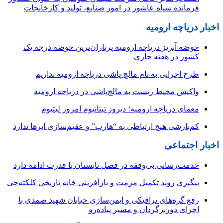
فرمانده سپاه عاشور در امور صنایع، تولید و کارخانجات
اخبار دریاچه ارومیه
حوضه آبریز دریاچه ارومیه پرباران‌ترین حوضه‌ درجه یک
کشور در هفته جاری
طرح اجرایی به نام مالچ پاشی دریاچه ارومیه نداریم
واکنش محیط زیست به مالچ‌پاشی در دریاچه ارومیه
معمای دریاچه ارومیه؛ دیروز تیتانیوم امروز لیتیوم
کم‌بارشی هیچ ارتباطی به “هارپ” و عقیم‌سازی ابرها ندارد
اخبار اجتماعی
خدمت‌رسانی بی‌وقفه در فصل تابستان با قدرت ادامه دارد
پیگیری روند تکمیل مرمت و بازآفرینی خانه تاریخی کلکته‌چی
رفع گره‌های ترافیکی و ایمن‌سازی خیابان شهید صمدی با
اجرای دوربرگردان و مسیر پیاده‌رو