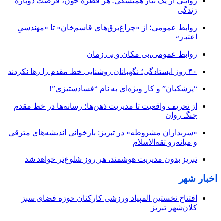
روایتی از یک نیاز همیشگی؛ هر قطره خون، فرصت دوباره
زندگی
روابط عمومی؛ از «چراغ‌برق‌های قاسم‌خان» تا «مهندسیِ
اعتبار»
روابط عمومی،بی مکان و بی زمان
۴۰ روز ایستادگی؛ نگهبانان روشنایی خط مقدم را رها نکردند
“پزشکیان” و کار ویژه‌ای به نام “فسادستیزی”!
از تحریف واقعیت تا مدیریت ذهن‌ها؛ رسانه‌ها در خط مقدم
جنگ روان
«سربداران مشروطه» در تبریز: بازخوانی اندیشه‌های مترقی
و میانه‌رو ثقه‌الاسلام
تبریز بدون مدیریت هوشمند، هر روز شلوغ‌تر خواهد شد
اخبار شهر
افتتاح نخستین المپیاد ورزشی کارکنان حوزه فضای سبز
کلان‌شهر تبریز