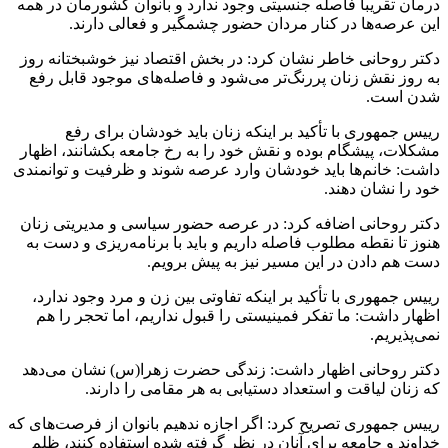
درمان تقریبا فاصله جنسیتی وجود ندارد و بانوان کشورمان در همه
این عرصه‌ها در کنار مردان حضور چشمگیر و فعالی دارند.
دکتر روحانی خاطر نشان کرد: در بخش اقتصاد نیز خوشبختانه روز
به روز نقش زنان پررنگ‌تر می‌شود و فاصله‌های موجود قابل رفع
شدن است.
رییس‌ جمهوری با تأکید بر اینکه زنان باید خودشان برای رفع
مشکلات، پیشگام بوده و نقش خود را به رخ جامعه بکشانند، اظهار
داشت: خانم‌ها باید خودشان وارد عرصه شوند و ظرفیت‌ و توانمندی
خود را نشان دهند.
دکتر روحانی اضافه کرد: در عرصه حضور سیاسی و مدیریتی زنان
هنوز تا نقطه مطلوب فاصله داریم و باید با برنامه‌ریزی و دست به
دست هم دادن در این مسیر نیز به پیش برویم.
رییس‌ جمهوری با تأکید بر اینکه تفاوتی بین زن و مرد وجود ندارد،
اظهار داشت: ما تفکر فمینیستی را قبول نداریم، اما تحجر را هم
نمی‌پذیریم.
دکتر روحانی اظهار داشت: زندگی حضرت زهرا(س) نشان می‌دهد
که زنان لیاقت و استعداد دستیابی به هر مقامی را دارند.
رییس‌ جمهوری تصریح کرد: اگر اجازه ندهیم بانوان از فرصت‌های که
خداوند و جامعه برای آنان در نظر گرفته شده استفاده کنند، ظلم