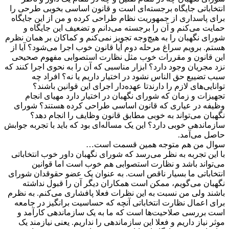
انتخاباتی جایگاه برجسته‌ای است و قانون اساسی بخوبی طرحی را
برای پاسداری از جمهوریت نظام طراحی کرده و من از این جایگاه
حمایت می‌کنم و آن را برجسته می‌دانم و تضعیف این جایگاه و
شورای نگهبان را به هیچ‌وجه تجویز نمی‌کنم و کماکان بر همان نظرم
هستم. برویم سراغ مرحله دوم آیا قانون خوب اجرا می‌شود؟ آیا از
این قانون و مقررات خوب مثل نظارت استصوابی مفهوم صحیحی
نزد مجریان وجود دارد؟ ابزار مناسبی که آن را به نحوی اجرا کنند که
سبب تضییع حق الناس نشود در اختیار داریم یا نه؟ افراد چه
توانایی‌های لازم را دارندتا عهده‌دار اجرای این قوانین باشند؟
تجهیزات و زمان که شورای نگهبان در اختیار دارد مهیای انجام
وظیفه در عیاری که قانون اساسی طراحی کرده هستند؟ شورای
نگهبان می‌تواند به خوبی مطابق قانون وظایف را انجام دهد؟
سازماندهی خوبی دارد؟ این یک مساله‌ای بود که باید با تجربه جوابش
حاصل می‌آمد.
سوال من هم متوجه همین قسمت است…
با این تجربه به نظر می‌رسد که شورای نگهبان داور خوب انتخاباتی
می‌تواند باشد و نظارت استصوابی هم خوب است اما قوانین
انتخاباتی ما بسیار ناقص است. به عنوان یک عضو حقوقدان شورای
نگهبان می‌گویم، ممکن است همکاران دیگر آن را قبول نداشته
باشند ولی من نسبت به این نظرات فعلا پافشاری می‌کنم. به نظرم
برای اعمال نظارت انتخاباتی آنچه که حساسیت برانگیز در جامعه
است بررسی صلاحیت‌ها است که ما به یک سازماندهی کارآمد و
موثر نیاز داریم و فعلا این سازماندهی را نداریم. یعنی نیازمند یک