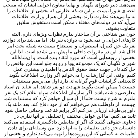
می‌دهند. دبیر شورای نگهبان و نهایتا معاون اجرایی ایشان که منتخب
اعضای شورا نیست بر این شبکه نظارتی که بخشی از اطلاعات را
به ما می‌دهند نظارت دارند. بخشی از آن هم از وزارت اطلاعات
می‌آید که در دولت‌های مختلف ممکن است دستخوش سلایق
متفاوت بشوند.
چون من شناختی بر آن ساختار ندارم نظرات ویژه‌ای دارم. البته
کارهای اجرایی را نمی‌شود به دوازده نفر داد. اما می‌شد برای دوازده
نفر یک حق کنترل، استصواب و استیضاح نسبت به شبکه تحت امر
قائل شد. این در مقررات داخلی ما پیش بینی نشده است. لذا این
بخشی از رویه‌هایی است که مورد انتقاد بنده است. و ان‌شاءالله
شورای نگهبان که یک مجموعه پویا و رو به جلو است این نواقص را
حل کند تا در جهت حفظ حقوق الناس با اطمینان بیشتری عمل
کنیم. وقتی این گزارشات را می‌خوانم اگر وزارت اطلاعات بگوید
کاندیدایی گرایشات قوم گرایانه‌ای دارد اول می‌پرسم مستندات
چیست؟ ممکن است بگویند شهادت دو نفر شاهد. اما شاید آن اسناد
معارضی داشته باشد. اگر سازمان اطلاعات سپاه اعلام کند یک نفر
ملتزم به شرع نیست حتما از او سوال خواهم کرد که مستندات شما
چیست. از داوطلب هم می‌خواهم که از خود دفاع کند. بعد مانند یک
داور بی‌طرف ارزیابی می‌کنم اگر برایم قناعت وجدانی حاصل شود
تایید می‌کنم. اما این عوامل مختلف را تسلطی بر آنها ندارم. در
دعاوی حقوقی گفتند که اگر از ضابطین دادگستری استفاده می‌کنید
دادستان حق دادن تعلیمات را به آنها دارد. من وسیله‌ای برای دادن
تعلیمات به کسانی که این پرونده‌ها را تهیه می‌کنند ندارم و بخشی از