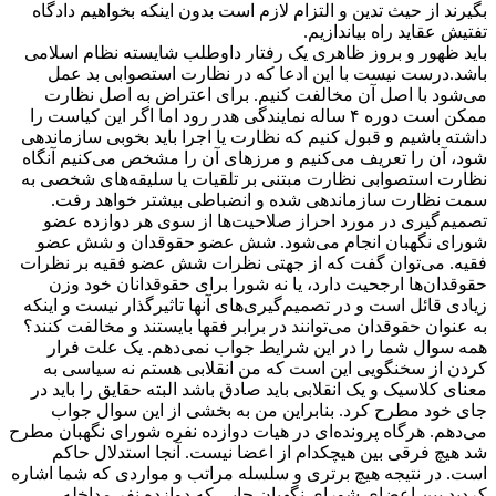
بگیرند از حیث تدین و التزام لازم است بدون اینکه بخواهیم دادگاه
تفتیش عقاید راه بیاندازیم.
باید ظهور و بروز ظاهری یک رفتار داوطلب شایسته نظام اسلامی
باشد.درست نیست با این ادعا که در نظارت استصوابی بد عمل
می‌شود با اصل آن مخالفت کنیم. برای اعتراض به اصل نظارت
ممکن است دوره ۴ ساله نمایندگی هدر رود اما اگر این کیاست را
داشته باشیم و قبول کنیم که نظارت یا اجرا باید بخوبی سازماندهی
شود، آن را تعریف می‌کنیم و مرزهای آن را مشخص می‌کنیم آنگاه
نظارت استصوابی نظارت مبتنی بر تلقیات یا سلیقه‌های شخصی به
سمت نظارت سازماندهی شده و انضباطی بیشتر خواهد رفت.
تصمیم‌گیری در مورد احراز صلاحیت‌ها از سوی هر دوازده عضو
شورای نگهبان انجام می‌شود. شش عضو حقوقدان و شش عضو
فقیه. می‌توان گفت که از جهتی نظرات شش عضو فقیه بر نظرات
حقوقدان‌ها ارجحیت دارد، یا نه شورا برای حقوقدانان خود وزن
زیادی قائل است و در تصمیم‌گیری‌های آنها تاثیرگذار نیست و اینکه
به عنوان حقوقدان می‌توانند در برابر فقها بایستند و مخالفت کنند؟
همه سوال شما را در این شرایط جواب نمی‌دهم. یک علت فرار
کردن از سخنگویی این است که من انقلابی هستم نه سیاسی به
معنای کلاسیک و یک انقلابی باید صادق باشد البته حقایق را باید در
جای خود مطرح کرد. بنابراین من به بخشی از این سوال جواب
می‌دهم. هرگاه پرونده‌ای در هیات دوازده نفره شورای نگهبان مطرح
شد هیچ فرقی بین هیچکدام از اعضا نیست. آنجا استدلال حاکم
است. در نتیجه هیچ برتری و سلسله مراتب و مواردی که شما اشاره
کردید بین اعضای شورای نگهبان جایی که دوازده نفر مداخله