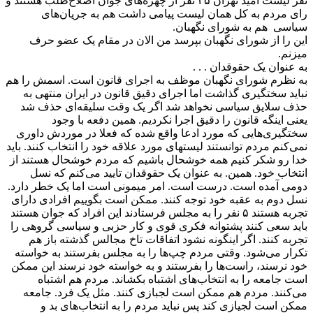
نفر لیست امید تهران ٢۵ نفر از چهره‌های جوان اصلاح‌طلب هستند و
رای مردم به کل همان لیست پیامی داشت هم به جریان‌های
سیاسی هم به شورای نگهبان.
این را از شورای نگهبان بپرسد من الان در مقام یک عضو حرف
میزنم.
به عنوان یک حقوقدان . . .
به نظرم شورای نگهبان موظف به اجرای قانون است. اسمش را هم
نباید سختگیری گذاشت اما اجرای دقیق قانون در ایران منتهی به
حذف سلایق سیاسی نخواهد شد اگر یک وقت سلیقه‌ای حذف شد
یعنی اینگه قانون را دقیق اجرا نکردیم. همین دفعه با وجود
سختگیری‌هایی که مورد ادعا واقع شده که فعلا در موردش داوری
نمی‌کنم مردم توانستند لیستهای مورد علاقه خود را انتخاب کنند. باید
خدا رو شکر کنیم همه خوشحال باشیم که مردم خوشحال هستند از
انتخاب خود. همین. به عنوان یک حقوقدان تایید می‌کنم که نسل
دومی آمده است. درست است. امر میمونی است اما یک خطر دارد.
نسل دوم به عقبه خود توجه کنند. ممکن است بگوییم افرادی دارای
تجربه هستند ۵ نفر را به مجلس فرستادند این افراد که جوان هستند
باید سعی کنند پشتوانه فکری قوی و کار حزبی و سیاسی گروهی را
تجربه کنند. اگر اینگونه نشود اتفاقات تاخ مجالس گذشته باز هم
تکرار می‌شود. وقتی مردم چپ‌ها را به مجلس بفرستند به خواسته
خود نرسند، راست‌ها را بفرستند و به خواسته خود نرسند این ممکن
است جامعه را به انتخاب‌های اشتباه بکشاند. مردم هم اشتباه
می‌کنند. مردم هم ممکن است لجبازی کنند. مثل یک فرد. جامعه
ممکن است لجیازی کند پس نباید مردم را به انتخاب‌های بد و