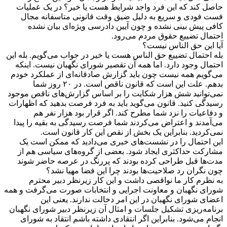
حاصل کند که این فرد واجد شرایط هست یا خیر؟ در یک عملیات
فست فودی و سریع به دلیل ضیق وقت قانونی متاسفانه مجال
کافی پیش بینی نشده و چون آیین دادرسی ویژه‌ای بیان نشده
احتمال تضییع حقوق مردم می‌رود.
آیا این حق الناس نیست؟
بله احتمال تضییع حق الناس هست یا خیر در جواب می‌گویم. بله این
احتمال وجود دارد. اما همه آن تقصیر شورای نگهبان نیست. اینکه
می‌گویم همه نیست چون باید گزارش صادقانه‌ای از عملکرد خودم
بدهم. علت این است که قانون ناقص است. در ٢٠ روز شما
نمی‌توانید شش هزار شکایت را بر اساس گزارش‌های ناقص موجود
رسیدگی کنید. قانون می‌گوید باید به فرد فرصت بدهید که اظهارات
و دفاعیات را نزد شما مطرح کند. اگر قرار بود هزار نفر هم
می‌آمدند و اعتراض می‌کردند شما فرصت رسیدگی به بقیه را پیدا
نمی‌کردید. بنابراین یک بخش از نقص این کار قانون است.
این احتمال را در نشست‌های خبری می‌دادید که ممکن است یک
مشارکت حداکثری ایجاد شود. بعضی از گروه‌های سیاسی هم از
مدت‌ها قبل طراحی کرده بودند که پررنگ در عرصه حاضر شوند
چون نگران رد صلاحیت‌ها بودند چرا این فضا مهیا نشد؟
به نظرم کار ما نواقصی داشت و این کار زیرنظر دبیر محترم
شورای نگهبان و معاونت اجرایی و انتخابات صورت می‌گرفت و همه
اعضای شورای نگهبان در این امر دخالت ندارند. یعنی این
برنامه‌ریزی تشکیل جلسات و امثال آن زیرنظر دبیر شورای نگهبان
انجام می‌شود. بنابراین اگر انتقادی داشته باشم انتقاد به شورای