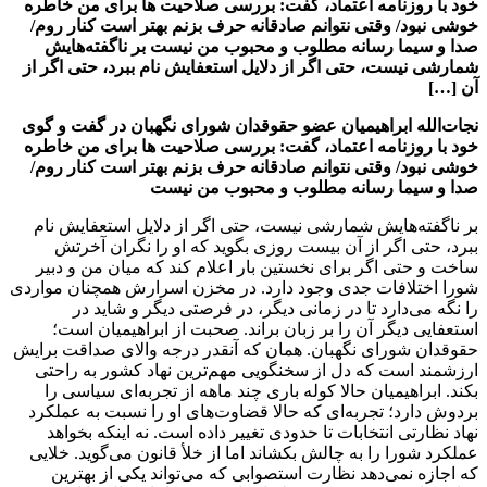
خود با روزنامه اعتماد، گفت: بررسی صلاحیت ها برای من خاطره
خوشی نبود/ وقتی نتوانم صادقانه حرف بزنم بهتر است کنار روم/
صدا و سیما رسانه مطلوب و محبوب من نیست بر ناگفته‌هایش
شمارشی نیست، حتی اگر از دلایل استعفایش نام ببرد، حتی اگر از
آن […]
نجات‌الله ابراهیمیان عضو حقوقدان شورای نگهبان در گفت و گوی
خود با روزنامه اعتماد، گفت: بررسی صلاحیت ها برای من خاطره
خوشی نبود/ وقتی نتوانم صادقانه حرف بزنم بهتر است کنار روم/
صدا و سیما رسانه مطلوب و محبوب من نیست
بر ناگفته‌هایش شمارشی نیست، حتی اگر از دلایل استعفایش نام
ببرد، حتی اگر از آن بیست روزی بگوید که او را نگران آخرتش
ساخت و حتی اگر برای نخستین بار اعلام کند که میان من و دبیر
شورا اختلافات جدی وجود دارد. در مخزن اسرارش همچنان مواردی
را نگه می‌دارد تا در زمانی دیگر، در فرصتی دیگر و شاید در
استعفایی دیگر آن را بر زبان براند. صحبت از ابراهیمیان است؛
حقوقدان شورای نگهبان. همان که آنقدر درجه والای صداقت برایش
ارزشمند است که دل از سخنگویی مهم‌ترین نهاد کشور به راحتی
بکند. ابراهیمیان حالا کوله باری چند ماهه از تجربه‌ای سیاسی را
بردوش دارد؛ تجربه‌ای که حالا قضاوت‌های او را نسبت به عملکرد
نهاد نظارتی انتخابات تا حدودی تغییر داده است. نه اینکه بخواهد
عملکرد شورا را به چالش بکشاند اما از خلأ قانون می‌گوید. خلایی
که اجازه نمی‌دهد نظارت استصوابی که می‌تواند یکی از بهترین