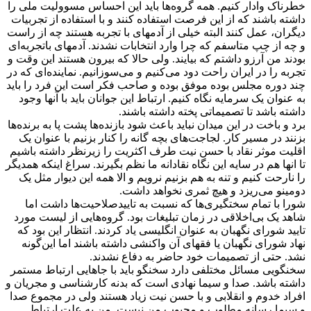
خطرناک وادار کنیم. همه گروه‌ها باید این احساس مسوولیت ملی را
داشته باشند که از این فرصت استفاده کنند و با استفاده از تجربیات
دیگران، عمل کنند البته خیلی از آدمهای با تجربه هستند چه از راست
و چه از چپ متاسفم که چرا وارد انتخابات نشدند. آدمهای باتجربه‌ای
بودند من آرزو داشتم که بیایند. ولی حالا که بیرون هستند این وقت و
تجربه را در ایران راحت دود می‌کنیم و می‌سوزانیم. نماینده‌ای که در
چند دوره مجلس بوده موفق بوده و صاحب فکر است این فرد را باید
به عنوان یک سرمایه نگاه کنیم. ارتباط این جوانان باید با آنها وجود
داشته باشد تا تصمیماتی پخته داشته باشند.
برد و باخت در این میدان نباید باعث شود بازنده‌ها پشت پا به برنده‌ها
بزنند در مسیر کار. لجاجت‌های بچه گانه را کنار بزنیم با عنوان یک
اقلیت موثر نقاد با حسن نیت طرف اکثریت را زیرنظر داشته باشیم
تا انها هم در سایه این نگاه نقادانه ما نظم بگیرند. سراغ اینکه همدیگر
را نارحت کنیم و تنه به هم بزنیم نرویم و الا همه این دیوار مثل یک
دومینو می‌ریزد و هیچ ثمری نخواهد داشت.
شورا با تمام سختگیری‌ها که نسبت به تاییدصلاحیت‌ها داشت اما
شاهد یک بی‌اخلاقی در زمان تبلیغات بود. گروه‌هایی از لیست مورد
تایید شورای نگهبان به عنوان انگلیسی یاد کردند. انتظار این بود که
نهاد شورای نگهبان یا فقهای آن واکنشی داشته باشند اما این‌گونه
نشد. حتی از تصمیمات خود حاضر به دفاع نشدند.
سخنگویی مسائل مختلفی دارد سخنگو باید با جاهایی ارتباط مستمر
داشته باشد. صدا و سیما نهادی است که بدنه کارشناسی و مجریان و
افراد خدوم و انقلابی و با حسن نیت زیاد هستند ولی در مجموع صدا
و سیما رسانه مطلوب و محبوب من نیست. من به علت ارتباط