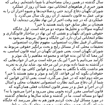
سال گذشته در همین زمان مصاحبه‌ای با شما داشته‌ایم. زمانی که
هنوز خبری از هیاهوهای انتخاباتی نبود. شما آن روز از عملکرد
شورای نگهبان دفاع کردید حتی ردصلاحیت‌ها و شیوه احراز آن را به
نوعی عمل به قانون دانستید. از آن روز یک سال می‌گذرد. با
عملکردی که در چند وقت اخیر از این نهاد نظارتی دیده‌اید، آیا
همچنان بر نظر سابق خود پایبند هستید یا خیر؟
اینگونه سوالات و تحلیل‌ها متوجه دو مرحله است. اول جایگاه
حقوقی شورای نگهبان و نقشی که این نهاد در ساختار قانونگذاری و
نظام انتخاباتی ایران دارد. این جایگاه و سوال مربوط می‌شود به
مسائلی از قبیل نظارت استصوابی، مفهوم نظارت استصوابی
تحقیقات محلی که از مسائل رایج و بحث برانگیز حقوقی مربوط به
شورای نگهبان است. یعنی شورای نگهبان در آیینه قانون اساسی. به
این معنا که آیا این بدنه قواعد و مجموعه مفاهیم را یک موثر و
کارآمد می‌دانیم یا خیر؟ این یک مرحله است برخی از جواب‌هایی که
درگذشته به شما داده بودم در این مرحله بود. شاید نیازی به تجربه
هم نداشت بلکه با نگاهی به مقررات و قوانین کافی بود که یک
حقوقدان بگوید که این قواعد، کارآمد و موثر و مفید هستند یا خیر؟
مرحله دوم انچه که در عمل می‌گذرد، است. یعنی آیا این قوانین که
شما از آن دفاع می‌کنید نظارت استصوابی تحقیقات محلی و امثال
آن در اجرا و عمل و در بستر قانون انتخابات فعلی همان‌گونه که
قانون اساسی مقرر کرده بخوبی پیش می‌رود و اجرا می‌شود یا نه؟
اینها دو مساله است. ما در گذشته و شاید سال‌ها و ماه‌های گذشته
در مورد مسائل اول بحث کردیم هنوز هم به نظر می‌رسد که جایگاه
شورای نگهبان چه در مقام تقنین و چه در مقام یک داور و ناظر