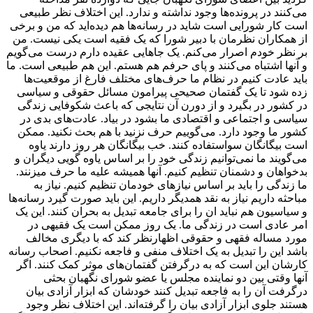
می‌کنند در پرونده‌ها وجود نداشته و ندارد. این اختلاف نظر طبیعی
است کار شورایی است شاید در رسانه‌ها هم دیده‌اید که من و برخی
از همکاران نظرمان با دبیر شورا که یک فقیه است یکی نیست. من
بر نظر خودم اصرار می‌کنم. یک جاهایی عقیده دارم درست می‌گویم
و آنها اشتباه می‌کنند و پای حرفم هم هستم. این هم طبیعی است. ما
باید عادت کنیم در نظام ما حرف‌های مختلف فارغ از موقعیت‌ها
زده شود تا یک گفتمان صحیحی پیرامون مسائل حقوقی و سیاسی
در کشور در بگیرد و از دورن آن نتایجی که باعث شکوفایی زندگی
سیاسی و اجتماعی و اقتصادی ما بشود در بیاد. عادت‌های بدی در
کشور ما وجود دارد. می‌گوییم حرف نزنید با هم بحث نکنید. ممکن
است بیگانگان سواستفاده کنند. خب بیگانگان هر روز دارند یاوه
می‌گویند ما نمی‌توانیم زندگی خود را بر اساس یاوه گویی دیگران و
بدخواهان و دشمنان تنظیم کنیم. آنها همیشه علیه ما حرف میزنند.
ما زندگی را باید بر اساس نیازهای خودمان تنظیم کنیم. نیاز به
مباحثه داریم نیاز به نقد همدیگر داریم. این باید صورت گیرد رسانه‌ها
و سیاسیون هم نباید ان را برای جامعه تبدیل به بحران کنند. این یک
امر عادی است در زندگی ما. یک روز ممکن است یک فقیهی در
مورد مساله فقهی و حقوقی اظهارنظر کند که با دیگری مخالف
باشد این را تبدیل به یک اختلاف منفی و فاجعه نکنیم. اصحاب رسانه
کارشان این است که به درگرفتن گفتمان‌های موثر کمک کنند. اگر
آنها وقتی بین دو نماینده مجلس یا عضو شورای نگهبان بحثی
درگرفت آن را به فاجعه تبدیل کنند خودشان که ابزار آزادی بیان
هستند جلوی ابزار آزادی بیان را گرفته‌اند. این اختلاف نظر وجود