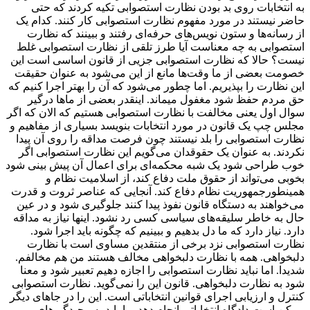
به انتخابات روی بد بودن نظارت استصوابی تکیه کردند که حتی
حاضر نیستند در مورد مفهوم نظارت استصوابی کار کنند. کدام یک
از رسانه‌ها و ستون نویس‌های حرفه‌ای رفتند و ببینند که نظارت
استصوابی به چه معناست آیا طرز تلقی از نظارت استصوابی غلط
نیست؟ حالا که نظارت استصوابی جزیی از قانون اساسی است این
خصومت بعضی از ما وقت‌ها مانع از این می‌شود به عنوان حقیقت
این نظارت را بپذیریم. اما چطور می‌شود که آن را بهتر اجرا کنیم که
حق مردم حفظ شود مغفول میماند. اینقدر بعضی از ماها درگیر
سوال اول یعنی مخالفت با نظارت استصوابی هستیم که الان که اگر
مجلس چپ یک قانون در مورد انتخابات بنویسد بسیاری از مفاهیم و
نظارت استصوابی را بلد نیستند چون فرصت مداقه را روی آن پیدا
نکردند. به عنوان یک حقوقدان می‌گویم این نظارت استصوابی اگر
خوب طراحی شود یک شبه محکمه‌ای برای اعمال آن پیش بینی شود
بخوبی می‌تواند از حقوق ملت دفاع کند، از اسلامیت نظام و
همینطورجمهوریت نظام دفاع کند. آنجایی که عناصر ثروت و قدرت
می‌خواهند به دستگاه قانون نفوذ پیدا کنند جلوگیری شود و در عین
حال به خاطر سلیقه‌های سیاسی کسی رد نشود. اینها نیاز به مداقه
دارد. نیاز دارد که ما دل بدهیم و ببینیم که چگونه باید اجرا شود.
نظارت استصوابی نزد برخی از منتقدین مساوی است با نظارت
دلبخواهی. همه با نظارت دلبخواهی مخالف هستند من هم مخالفم.
شدیدا. اما نباید نظارت استصوابی را اجازه دهیم تعبیر شود و معنا
شود به نظارت دلبخواهی. قانون این را نمی‌گوید. نظارت استصوابی
کنترل و ارزیابی اجرای قوانین انتخاباتی است. این را در جاهای دیگر
ممکن است دادگاه انتخاباتی انجام دهد. ما باید به پیچیدگی‌های