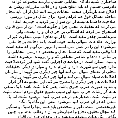
ساختاری شبیه دادگاه انتخاباتی هستیم. نیازمند مجموعه قواعد
دادرسی هستیم که باید منقح بشود و در قالب مقررات روشن به
اطلاع همه بازیگران صحنه انتخابات برسد الته قبل از آن باید مجال
مباحثه مسائل فوق هم فراهم شود. برای مثال در مورد بررسی
صلاحیت‌ها شما همیشه از من سوال می‌کردید یا خیلی‌ها انتقاد
می‌کردند که تحقیقات محلی چرا و چگونه است؟ من از متن قانون
استخراج می‌کردم که اشکالی بر اجرای آن وارد نیست. ولی
نمی‌دانستم چقدر مفید است. آیا از نهادهای امنیتی متفاوت غیر از
وزارت اطلاعات سوالی بکنند خوب است یا نه دخالت بی‌جا تلقی
می‌شود؟ این را در عمل نمی‌دانستم امروز می‌گویم که مفید است.
اما وقتی مفید است که شما مجال و تخصص دادرسی انتخاباتی را
براساس داده‌ها و عناصر مختلفی که وارد پرونده می‌شوند داشته
باشید. ممکن است در هیات‌های اجرایی گفته شود این فردصلاحیت
ندارد چون سو شهرت دارد و التزام ندارد و مواردی دیگر. تحقیقات
محلی از عده‌ای سوال می‌کنند آنها چیز دیگری می‌گویند از سازمان
اطلاعات سپاه سوال می‌کنند و آنها چیز دیگری می‌گویند وزارت
اطلاعات هم چیز دیگری را مطرح می‌کند. این مجموعه اگر قرار
باشد به صورت ضرب جبری باشد، یعنی ۵ تا مثبت باشد با یک منفی
همه گزارشات خراب شود این سبب تضییع حقوق مردم است. مثبت
در مثبت مثبت، صدبار هم در هم ضرب کنید می‌شود مثبت اما یک
منفی که در آن ضرب کنید می‌شود منفی. این نگاه یک نگاه
غیرتخصصی است. داور و متخصص باید همه اینها را سبک و سنگین
کند مجال تحقیق، دفاع و اظهارنظر به آن داوطلب بدهد و با چنین
نگاهی مثل هیات منصفه بیندیشد و در وجدان خود این اقناع را