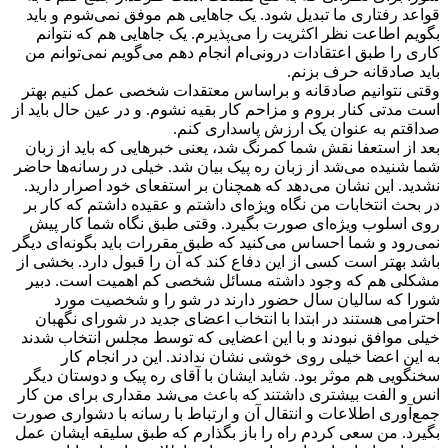
قواعد رفتاری ما تبدیل شود. یک جاهایی هم موفق نمی‌شوم و باید
بگویم اطاعت نظر اکثریت را می‌پذیرم. یک جاهایی هم که نتوانم
کاری را طبق اعتقادات درونی‌ام انجام دهم می‌گویم نمی‌توانم من
باید صادقانه حرف بزنم.
وقتی نتوانیم صادقانه و براساس معتقدات شخصی عمل کنیم بهتر
است مدتی کنار بروم و مزاحم کار بقیه نشوم. و در عین حال باید از
صداقتم به عنوان یک ارزش پاسداری کنم.
بعد از استعفا نقش شما کمرنگ شد، یعنی خبرهایی که باید از زبان
شما شنیده می‌شد از زبان ره پیک بیان شد. خیلی در رسانه‌ها حاضر
نشدید. این نشان می‌دهد که همچنان بر استفعای خود اصرار دارید.
در بحث انتخابات من نگاه ویژه‌ای داشتم و عقیده داشتم که کار بر
روی اسلوب ویژه‌ای صورت بگیرد. وقتی طبق نگاه شما کار پیش
نمی‌رود و شما احساس می‌کنید که طبق مقررات باید بگونه‌ای دیگر
باشد بهتر است کسی از این دفاع کند که آن را قبول دارد. بخشی از
مشکلی هم که وجود داشته مسائل شخصی کم اهمیت است. دبیر
شورا که سالیان سال حضور دارند در شو را و شخصیت مورد
احترامی هستند در ابتدا با انتخاب اعضای جدید در شورای نگهبان
خیلی موافق نبودند و با این اعضایی که توسط مجلس انتخاب شدند
به این اعضا خیلی روی خوشی نشان ندادند. این در انجام کار
سخنگویی هم موثر بود. شاید ایشان با آقای ره پیک و دوستان دیگر
انس و الفت بیشتری داشتند که باعث می‌شد مقداری برای من کار
جمع‌آوری اطلاعات و انتقال آن و ارتباط با رسانه با دشواری صورت
بگیرد. من سعی کردم راه را باز بگذارم که طبق سلیقه ایشان عمل