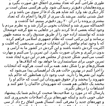
طوری طراحی کنم که تعداد بیشتری احقاق حق صورت بگیرد و
پرونده‌هایشان دقیق‌تر رسیدگی شود. ولی هرکسی ممکن است بر
کار دیگری نقد وارد کند شاید هم یک ادعا از سوی من باشد و در
عمل شدنی نباشد. می‌شد یک سری از کارها را انجام داد که تعداد
بیشتری پرونده را در آن ٢٠ روز دقیق‌تر ببینیم. اما گذشت و
الحمدالله سپری شد و انتخابات بخوبی برگزار شد و به نظرم مردم با
وجود اینکه بعضی ادعا کردند داور در جاهایی به نفع گرفته خوشحال
شدند که توانستند اراده خود را از طریق صندوق رای به منصه ظهور
برسانند و این برکتی است که نظام جمهوری اسلامی فراهم کرده
که با وجود تمام نواقص با این انتخابات فرصتی می‌دهمی که اقلیت و
اکثریت گردش داشته باشند و این گردش در کشور ما به آرامی و
بدون درگیری و بحران صورت بگیرد. این تمرین را می‌کنیم و مهارت
کسب می‌کنیم. شکل جدیدی از مجلس هم در این دوره ایجاد شده
تمرین خوبی برای سیاستمدارن ما خواهد بود که ائتلاف‌ها و
همکاری‌های نو را شکل دهند. همه برکت است. هرگونه که انتخابات
را اجرا کنیم در بهترین حالت هم یک ابراهیمیانی پیدا می‌شود که
بگوید این نقص‌ها را دارید. عیب وجود دارد همانطور که حاکم باید
شهروند را ببخشد و از حقوق شهروندان این است که حاکم او را
ببخشد یک جاهایی هم هست که شهروندان حاکمان را عفو کنند و
اشتباهات را درنظر نگیرند.
پارسال که در مورد رد ‌صلاحیت‌ها صحبت کرده‌ایم شما یک پیشنهاد
خیلی خوبی دادید و اینکه چهره‌های بزرگ اصلاحات نخبه‌پروری کنند
و چهره‌های جدید را معرفی کنند. امسال همین اتفاق رخ داد. از سی