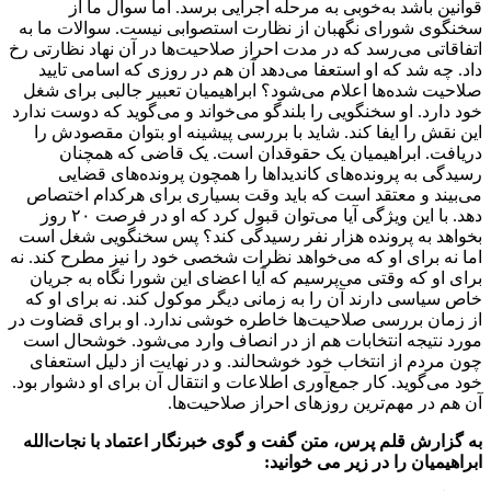
قوانین باشد به‌خوبی به مرحله اجرایی برسد. اما سوال ما از
سخنگوی شورای نگهبان از نظارت استصوابی نیست. سوالات ما به
اتفاقاتی می‌رسد که در مدت احراز صلاحیت‌ها در آن نهاد نظارتی رخ
داد. چه شد که او استعفا می‌دهد آن هم در روزی که اسامی تایید
صلاحیت شده‌ها اعلام می‌شود؟ ابراهیمیان تعبیر جالبی برای شغل
خود دارد. او سخنگویی را بلندگو می‌خواند و می‌گوید که دوست ندارد
این نقش را ایفا کند. شاید با بررسی پیشینه او بتوان مقصودش را
دریافت. ابراهیمیان یک حقوقدان است. یک قاضی که همچنان
رسیدگی به پرونده‌های کاندیداها را همچون پرونده‌های قضایی
می‌بیند و معتقد است که باید وقت بسیاری برای هرکدام اختصاص
دهد. با این ویژگی آیا می‌توان قبول کرد که او در فرصت ٢٠ روز
بخواهد به پرونده هزار نفر رسیدگی کند؟ پس سخنگویی شغل است
اما نه برای او که می‌خواهد نظرات شخصی خود را نیز مطرح کند. نه
برای او که وقتی می‌پرسیم که آیا اعضای این شورا نگاه به جریان
خاص سیاسی دارند آن را به زمانی دیگر موکول کند. نه برای او که
از زمان بررسی صلاحیت‌ها خاطره خوشی ندارد. او برای قضاوت در
مورد نتیجه انتخابات هم از در انصاف وارد می‌شود. خوشحال است
چون مردم از انتخاب خود خوشحالند. و در نهایت از دلیل استعفای
خود می‌گوید. کار جمع‌آوری اطلاعات و انتقال آن برای او دشوار بود.
آن هم در مهم‌ترین روزهای احراز صلاحیت‌ها.
به گزارش قلم پرس، متن گفت و گوی خبرنگار اعتماد با نجات‌الله
ابراهیمیان را در زیر می خوانید: