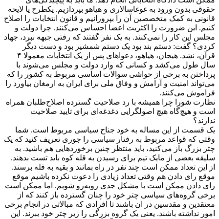
حقوقی بدون ورود به غوغاسالاری و هیاهو بپردازیم. یکطرح یا لایحه
قانونی به کمک متخصصین آن را بپرورانیم و قانون انتخابات را اصلاح
کنیم. این ضرورت را اکثریت اعضا احساس می‌کنند. چرا دولت و
مجلس این کار را نمی‌کنند. به یک نفر گفتند که رفتی جبهه نبرد، جهاد
کردی؟ گفت: دستم بند بود یک دستم شمشیر بود و دست دیگر
قرآن، نشد. هیجان، هیاهو، دعواهای پس از یک انتخابات معمولا ۴
سال طول می‌کشد و کسانی که وارد دولت و مجلس می‌شوند با
پرداختن به برخی از حواشی سوالات اساسی مربوط به کشور را که
می‌تواند امنیت و آرامش و وفاق ملی برای ایران به ارمغان بیاورد را
فراموش می‌کنند.
نظارت شورا چرا همیشه با رد صلاحیت گسترده اصلاح‌طلبان همراه
است و هیچ‌گاه هیچ اصولگرایی دغدغه‌ای برای تایید صلاحیت
ندارند؟
یک قسمت از این مساله به خود جناح سیاسی مربوط است. شما
وقتی که قواعد مربوط به رفتار سیاسی را جوری تعریف کنید که یک
چتر بزرگ باز می‌کنید، باید منتظر چنین برخوردهایی هم باشید. به
سلیقه بعضی از مایک تیم برای رسیدن به قله کوه باید تست بدهند.
از این تعداد ممکن است چند نفر در راه بمانند و بقیه به قله برسند.
موقع رای دادن هم وقتی تعداد زیادی را دعوت نکرده باشیم موقع
رای دادن ممکن است با مشکل جدی روبه‌رو شویم. اما ممکن است
برخی گروه‌های سیاسی چتر خود را چنان گسترده باز کنند که از
معتقدین و مقدسین در ان باشند تا افرادی که مبالاتی در انجام برخی
امور نداشته باشند. یعنی یک گروه بزرگی را زیر چتر خود ببرند. این