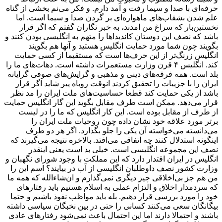
حرفه‌ای با صدا و سیما رفت و آمد دارم. و فکر می‌نم بخشی از گناه
علم شدن بشقاب‌های ماهواره‌ای بر گردن صدا و سیما است. اما
نخستین‌بار که سراغ من امدند، به خبر نگاران گفتم که اگر قرار
باشد که نصف این دوستان کاندیداها را متهم به انگلیسی بودن کنند و
بگویند چون شما مورد حمایت انگلیس هستید و آنها هم بگویند
انگلیس زرنگ‌تر از این حرف‌ها است که مستقیما از کسی حمایت
کند. انگلیس ۴ قرن وزارت مستعمرات داشته است. دهات‌های ما را
بلد است. همه فرقه‌های دینی و مذهبی و گرایش‌های صوفی گرایانه
ایران را با جزییات را تحقیق کردند انوقت روباه پیر شاید اگر قرار
باشد از یکی حمایت کند قطعا حساسیت‌های ملت ایران را مد نظر
قرار می‌دهد. ممکن است طرف مقابل بگوید این گار انگلیس حمایت
از طرف از مقابل بوده است. این کار انگلیس که ما را در لیست
برتر مورد علاقه خود نشان داده چون روحیات ملت ایران را
می‌دانسته می‌خواسته آن یکی را جلو بگذارد. اگر هر دو طرف
اینگونه استدلال کنند چه اتفاقی می‌افتد. بالاخره نتیجه می‌گیرند که
نصف این مجموعه انگلیسی است. خیلی بد است یعنی اینقدر
انگلیس در ایران اقتدار دارد که این مملکت با وجود شورای نگهبان و
وزارت کشور نصف داوطلبان انگلیسی از آب در بیایند؟ اسم این را
من هم جز بی‌اخلاقی چیز دیگری نمی‌گذارم و ان‌شاءالله که همه ما
که سردمدار اخلاق و التزام عملی به اسلام هستیم باید رفتارهای
خود را مورد بررسی قرار دهیم. بله باید مواظب نفوذ باشیم و حتما
بیگانگان سعی می‌کنند کسانی را حتی در بین نخبگان سیاسی داشته
باشند و احتمالا دارند اما این احتمال باعث نمی‌شود رفتارهای عادی