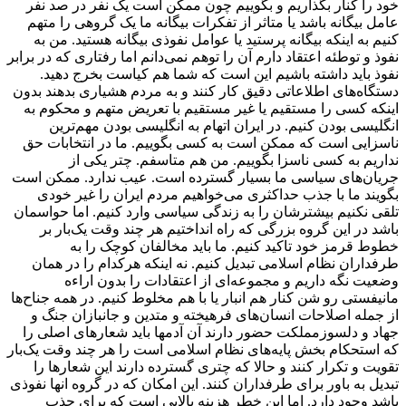
خود را کنار بگذاریم و بگوییم چون ممکن است یک نفر در صد نفر
عامل بیگانه باشد یا متاثر از تفکرات بیگانه ما یک گروهی را متهم
کنیم به اینکه بیگانه پرستید یا عوامل نفوذی بیگانه هستید. من به
نفوذ و توطئه اعتقاد دارم آن را توهم نمی‌دانم اما رفتاری که در برابر
نفوذ باید داشته باشیم این است که شما هم کیاست بخرج دهید.
دستگاه‌های اطلاعاتی دقیق کار کنند و به مردم هشیاری بدهند بدون
اینکه کسی را مستقیم یا غیر مستقیم با تعریض متهم و محکوم به
انگلیسی بودن کنیم. در ایران اتهام به انگلیسی بودن مهم‌ترین
ناسزایی است که ممکن است به کسی بگوییم. ما در انتخابات حق
نداریم به کسی ناسزا بگوییم. من هم متاسفم. چتر یکی از
جریان‌های سیاسی ما بسیار گسترده است. عیب ندارد. ممکن است
بگویند ما با جذب حداکثری می‌خواهیم مردم ایران را غیر خودی
تلقی نکنیم بیشترشان را به زندگی سیاسی وارد کنیم. اما حواسمان
باشد در این گروه بزرگی که راه انداختیم هر چند وقت یک‌بار بر
خطوط قرمز خود تاکید کنیم. ما باید مخالفان کوچک را به
طرفداران نظام اسلامی تبدیل کنیم. نه اینکه هرکدام را در همان
وضعیت نگه داریم و مجموعه‌ای از اعتقادات را بدون اراءه
مانیفستی رو شن کنار هم انبار یا با هم مخلوط کنیم. در همه جناح‌ها
از جمله اصلاحات انسان‌های فرهیخته و متدین و جانبازان جنگ و
جهاد و دلسوزمملکت حضور دارند آن آدمها باید شعارهای اصلی را
که استحکام بخش پایه‌های نظام اسلامی است را هر چند وقت یک‌بار
تقویت و تکرار کنند و حالا که چتری گسترده دارند این شعارها را
تبدیل به باور برای طرفداران کنند. این امکان که در گروه انها نفوذی
باشد وجود دارد. اما این خطر هزینه بالایی است که برای جذب