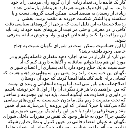
کار یک فایده دارد. تعداد زیادی از آن گروه رای مردمی را با خود
دارند. اما این فایده یک هزینه هم دارد. هزینه‌اش بازماندن تعداد
زیادی از رسیدن به مقصد است. ممکن است گروهی دست و پا
شکسته و با لشکر شکست خورده به مقصد برسد. بخشی از
ردصلاحیت‌ها به این دلیل است که برخی از گروه‌های سیاسی دقت
کافی را در معرفی و حتی مراقبت از نیروهای نخبه خود ندارند. باید
این مراقبت را بکنند و اشخاص قوی و توانا و خوش سابقه معرفی
شوند.
آیا این حساسیت ممکن است در شورای نگهبان نسبت به جناح
خاصی وجود داشته باشد؟
من تازه از کارزار درآمدم. اجازه دهید مقداری فاصله بگیرم و در
مورد این هم بعدا بتوانم صادقانه و آگاهانه داوری کنم که آیا
حساسیت به یک جناح وجود دارد یا نه. بسیاری از اعضای شورای
نگهبان این حساسیت را ندارند. یعنی من اسم‌هایی در ذهنم هست که
کسایی برای تایید کاندیداها امضا کردند که خود آن دوستان
اصلاح‌طلب هم باور نمی‌کنند. اما پرونده انتخاباتی پرونده‌ای نیست
که من ابراهیمیان یا هر فرد دیگری آن را از اول تا آخر نوشته باشیم.
در داوری و قضاوت هم اینگونه است. باید دید این مجموعه و ساختار
که تحت مدیریت داریم مثل ما بدون حساسیت به گروه‌های سیاسی
نگاه می‌کنند یا خیر؟ کسانی که این پرونده را می‌سازند هم آیا همین
مقدار بی‌طرفی را دارند یا خیر. این را باید یک بررسی عمیق‌تری
بکنیم. چرا؟ چون به خاطر وجود یک نقص در مقررات داخلی شورای
نگهبان به عنوان اعضا دخالتی در تعیین کنترل و نظارت این شبکه
نداریم. من آنها را نمی‌شناسم. نمی‌دانم چه کسانی این شهادت‌ها را