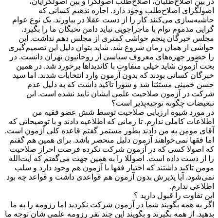
در بین اصلاح‌طلبان، اصلاح‌طلب اصولگرا و بین اصولگرایان،
اصولگرای اصلاح‌طلب وجود دارد. اجازه ندهیم کسانی که
حاشیه‌سازی می‌کنند کار را از دست عقلا در بیاورند. یک نوع عوام
گرایی مذموم توام با ماجراجویی نباید دامن نخبگان ما را بگیرد.
مجلس خبرگان پنجم حواشی کمتری از مجلس دهم نداشت. این
حواشی از همان زمان شروع شد. شاید بتوان دلیل این تصمیم‌گیری
را حضور چهره‌های معروف سیاسی از روحانیون تهران دانست. در
بحث آزمون شاید خیلی متفاوت با کاندیداها برخورد شد. در همین
خبرگان کسانی بودند که بدون آزمون وارد انتخابات شدند. اما سید
حسن خمینی مستثنا شد و شورا تاکید داشت که به دلیل عدم
شرکت در آزمون صلاحیت علمی ایشان تایید نشده است. این
تبعیضات چگونه توجیه‌پذیر است؟
در مورد شیوه ارزیابی صلاحیت توسط شش عضو فقیه من
اطلاعات کاملی ندارم. تا زمانی که اطلاعیه دادند و با توضیحاتی که
آقای مومن به من دادند بطور مستمر گفتم قاعده کلی آزمون است.
اما فقها نمی‌خواهند آزمون دلیل منحصر باشد. برای همین هم گفتم
که اصولا کسی که در آزمون شرکت نکرده فرصت احراز صلاحیت
را از دست داده است. اصوللا را به همین جهت می‌گفتم که آیت‌الله
مومن تاکید داشتند که اختیار فقها با آزمون هم وجود دارد و سلب
نمی‌شود. آیا پذیرش بدون آزمون هم قواعدی داشت و قواعد چه بود
اطلاعی ندارم.
این تفاوت را قبول دارید ؟
اگر به همه بگویند شما در آزمون شرکت نکردید اما رزومه را به ما
بدهید. از همه بگیرند و بگویند این چند نفر رزومه علمی شان توجه ما