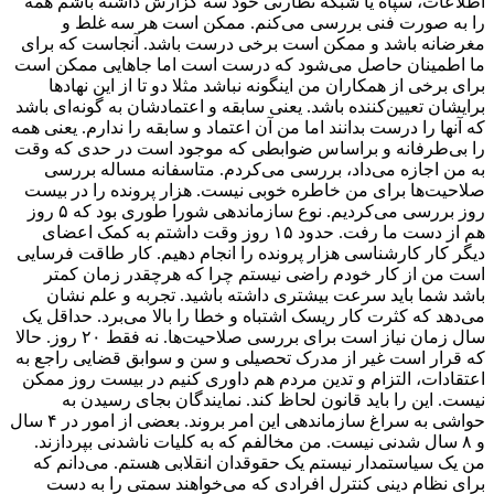
اطلاعات، سپاه یا شبکه نظارتی خود سه گزارش داشته باشم همه
را به صورت فنی بررسی می‌کنم. ممکن است هر سه غلط و
مغرضانه باشد و ممکن است برخی درست باشد. آنجاست که برای
ما اطمینان حاصل می‌شود که درست است اما جاهایی ممکن است
برای برخی از همکاران من اینگونه نباشد مثلا دو تا از این نهادها
برایشان تعیین‌کننده باشد. یعنی سابقه و اعتمادشان به گونه‌ای باشد
که آنها را درست بدانند اما من آن اعتماد و سابقه را ندارم. یعنی همه
را بی‌طرفانه و براساس ضوابطی که موجود است در حدی که وقت
به من اجازه می‌داد، بررسی می‌کردم. متاسفانه مساله بررسی
صلاحیت‌ها برای من خاطره خوبی نیست. هزار پرونده را در بیست
روز بررسی می‌کردیم. نوع سازماندهی شورا طوری بود که ۵ روز
هم از دست ما رفت. حدود ١۵ روز وقت داشتم به کمک اعضای
دیگر کار کارشناسی هزار پرونده را انجام دهیم. کار طاقت فرسایی
است من از کار خودم راضی نیستم چرا که هرچقدر زمان کمتر
باشد شما باید سرعت بیشتری داشته باشید. تجربه و علم نشان
می‌دهد که کثرت کار ریسک اشتباه و خطا را بالا می‌برد. حداقل یک
سال زمان نیاز است برای بررسی صلاحیت‌ها. نه فقط ٢٠ روز. حالا
که قرار است غیر از مدرک تحصیلی و سن و سوابق قضایی راجع به
اعتقادات، التزام و تدین مردم هم داوری کنیم در بیست روز ممکن
نیست. این را باید قانون لحاظ کند. نمایندگان بجای رسیدن به
حواشی به سراغ سازماندهی این امر بروند. بعضی از امور در ۴ سال
و ٨ سال شدنی نیست. من مخالفم که به کلیات ناشدنی بپردازند.
من یک سیاستمدار نیستم یک حقوقدان انقلابی هستم. می‌دانم که
برای نظام دینی کنترل افرادی که می‌خواهند سمتی را به دست