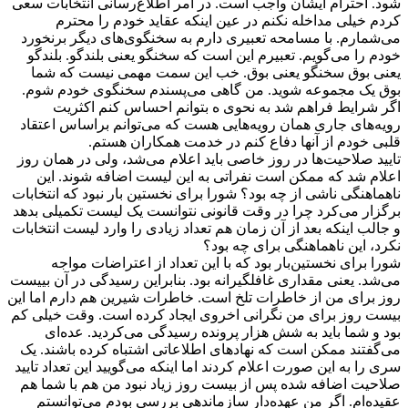
شود. احترام ایشان واجب است. در امر اطلاع‌رسانی انتخابات سعی
کردم خیلی مداخله نکنم در عین اینکه عقاید خودم را محترم
می‌شمارم. با مسامحه تعبیری دارم به سخنگوی‌های دیگر برنخورد
خودم را می‌گویم. تعبیرم این است که سخنگو یعنی بلندگو. بلندگو
یعنی بوق سخنگو یعنی بوق. خب این سمت مهمی نیست که شما
بوق یک مجموعه شوید. من گاهی می‌پسندم سخنگوی خودم شوم.
اگر شرایط فراهم شد به نحوی ه بتوانم احساس کنم اکثریت
رویه‌های جاری همان رویه‌هایی هست که می‌توانم براساس اعتقاد
قلبی خودم از آنها دفاع کنم در خدمت همکاران هستم.
تایید صلاحیت‌ها در روز خاصی باید اعلام می‌شد، ولی در همان روز
اعلام شد که ممکن است نفراتی به این لیست اضافه شوند. این
ناهماهنگی ناشی از چه بود؟ شورا برای نخستین بار نبود که انتخابات
برگزار می‌کرد چرا در وقت قانونی نتوانست یک لیست تکمیلی بدهد
و جالب اینکه بعد از آن زمان هم تعداد زیادی را وارد لیست انتخابات
نکرد، این ناهماهنگی برای چه بود؟
شورا برای نخستین‌بار بود که با این تعداد از اعتراضات مواجه
می‌شد. یعنی مقداری غافلگیرانه بود. بنابراین رسیدگی در آن بییست
روز برای من از خاطرات تلخ است. خاطرات شیرین هم دارم اما این
بیست روز برای من نگرانی اخروی ایجاد کرده است. وقت خیلی کم
بود و شما باید به شش هزار پرونده رسیدگی می‌کردید. عده‌ای
می‌گفتند ممکن است که نهادهای اطلاعاتی اشتباه کرده باشند. یک
سری را به این صورت اعلام کردند اما اینکه می‌گویید این تعداد تایید
صلاحیت اضافه شده پس از بیست روز زیاد نبود من هم با شما هم
عقیده‌ام. اگر من عهده‌دار سازماندهی بررسی بودم می‌توانستم