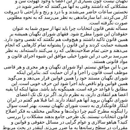
نگهبان نیست چون بسیاری از این اعضا با وجود کهولت سن و
مشکلاتی که داشتند وقتی به آنها می‌گفتند که حاضر شوید در
نخستین ساعات حاضر می‌شدند و با درد و رنج و ناراحتی تا دیروقت
کار می‌کردند. اما سازماندهی به نظر می‌رسد که به نحوه مطلوبی
صورت نگرفته است.
مساله نقص قانون انتخابات چرا باید تنها از سوی شما به عنوان
حقوقدان این شورا مطرح ‌شود. فقهای شورای نگهبان همیشه بر
همین قانون تاکید داشتند و هیچ‌وقت هم نگفتند که نقصی وجود دارد.
همیشه حمایت کردند و این قانون را پشتوانه تمام کارهایی که انجام
می‌دهند و حتی تمام صلاحیت‌هایی که رد می‌کنند دانسته‌اند. به نظر
می‌رسد برخی در این شورا خیلی موافق این شیوه اجرای قانون و
مواد قانونی هستند.
من با این موافق نیستم. اولا شورای نگهبان و هر مجری و هر قاضی
موظف است قانون را اجرا و از آن حمایت کند. بنابراین اینکه
شورای نگهبان مستند خود را همین قوانین قرار می‌دهد و می‌گوید
همین قوانین ولو ناقص باید اجرا شود این حرف خوبی است. این
مطابق با قواعد حرفه است. همینگونه باید باشد. منتها اینکه آیا بقیه
اعضا هم انتقادی دارند، به نظرم دارند. اگر نزد تک تک اعضای
شورای نگهبان بروید آنها هم انتقاد دارند. اما قبلا هم گفتم در ایران
ابتکار قانونگذاری به دست شورای نگهبان نیست. بهتر است سوال
را اینگونه مطرح کنیم چرا دولت‌ها و مجالس مختلف به فکر اصلاح
قانون انتخابات نیستند. یک طرحی جامع بدهند مشکلات را بررسی
کنید؟ هیاهو سالاری و عوام گرایی در مسائل حقوقی و قوانین و
مقررات در سطح رسانه‌ها به ما ضرر می‌زند. اینقدر در بحث مربوط