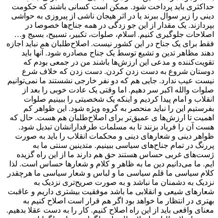
حداکثری باید پرداخت شود. ممکن است کسانی باشند که حکومت
دینی را زیر سوال ببرند یا در اثر هیجان ناشی از پیروزی به حواشی
بپردازند. یک مقدار از این جو زدگی در همه جناح‌ها خصوصا در
اصلاحات جلوگیری کنیم. اسلام، صلوات، تکبیر، تسبیح، بسیج و…
فقط برای یک جناح در این کشور نیست. اصلاح‌طلبان هم نباید اجازه
دهند مظاهر تدین و تشیع توسط یک جناح مصادره شود. آنها باید
تقویت‌کننده و مدعی این ارزش‌ها باشند من در جمعی بودم که
دوستان شروع به دست زدن کردن. دست زدن که خلاف شرع
نیست عیب ندارد. جایی هم که دو نفر خارجی نشستند ما نمی‌توانیم
صلوات و‌الله اکبر سر دهیم. اما وقتی یک عادت خوبی را بعد از
انقلاب و امام پیدا کردیم و اینکه یک شخصیتی را ببینیم صلوات
بفرستیم این را نباید منحصر به گروه ویژه شود. این ظواهر کم
اهمیت تا ارزش‌ها ی عمیق‌تر برای اصلاح‌طلبان هم هست. حال که
هست آن را فریاد بزنند تا به مسلمات طرفدارانشان تبدیل شود.
ظواهر دینی و شعارهای دینی و محکمات انقلاب را باید به صورت
پررنگ در تمام جناح‌های سیاسی ببینیم. متدینین سنتی ما به
ژست‌های غربی حساس هستند حق هم دارند ما از این راه گزیده
‌ایم. ما می‌دانیم دین ما به ظاهر و کلام و شعارها حساس است. لذا
کلام سیاسی ما قلم سیاسی ما و لباس و شعار سیاسی ما هرچقدر
نزدیک به دشمنان ما نباشد و به صورت صریح‌تری نزدیک به
شعارهای شیعی و انقلابی ما باشد موفقیت بیشتری داریم و عاقبت
بهتری در انتظار ما خواهد بود اگر هم قرار است اصلاح کنیم به
معنای واقعی باید از این راه اصلاح کنیم. کار را به دست عقلا بدهیم.