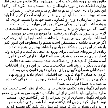
قانون هم در رویه شاید خوب اجرا نمی‌شود. مثلا قانون می‌گوید نظر
وزارت اطلاعات در مورد داوطلبان باید مستند باشد. بگوید که از کجا
این نظر را دادم. خب از قدیم به نظرم می‌رسد برخی از نظرات
مستند نبوده است. ما باید این رویه‌ها را در آینده اصلاح کنیم. لذا باید
به عنوان سازمان داوری و قضاوتی همه جهات را ببینیم. فردی که
پرونده انتخاباتی را رسیدگی می‌کند باید این مهارت را کسب کند.
کسی که این مهارت را ندارد ممکن است بتواند در بقیه قابلیت‌های
لازم برای شورای نگهبان بدرخشند اما موقع بررسی در موسم
انتخابات توانایی ارزیابی پرونده را نداشته باشد. اینها را باید توجه کرد.
اگر فرصت داشته باشمممکن است همتم را معطوف این امور کنم.
بازهم در این دوره مشکلات زیادی را شاهد بوده‌ایم. هرچند تعداد
زیادی از نیروهای سیاسی برای ورود به انتخابات ثبت نام کردند ولی
تعداد زیادی رد صلاحیت شدند. مساله ۴ نهاد نظارتی که در قانون
آمده مشکل کاندیداهای رد صلاحیت شده نیست. مساله دخالت
نهادهای دیگر در روند تایید صلاحیت‌هاست. در این دوره از انتخابات
حقوقدانان شورای نگهبان برای اجرای دقیق قانون یعنی بسنده
کردن به همان ۴ نهاد قانونی چه اقداماتی انجام دادند و ورود نهاد
دیگری در این انتخابات آیا در حد استعلام بوده یا نه نظراتی که داده
می‌شد باید حتما اجرایی می‌شد؟
شورای نگهبان هیچ تکلیف قانونی برای اینکه از نظر کسی تبعیت کند
ندارد. بنابراین باید با احترام از این جایگاه یاد شود. من به عنوان عضو
شورای نگهبان بسیاری از این نظرات را کنار گذاشتم چون مستند
نبود. قبول نکردم چون اقناع‌کننده نبود. اما شما وقتی دوازده نفر
دارید و این تعداد در یک فرصت کم دنبال یک تکیه گاه هستند که به