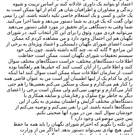
اعتماد او بتوانند یک داوری عادلانه کنند بر اساس تربیت و شیوه
زندگی و مشاوران و اطرافیان شان هر کدام از آنها ممکن است به
یک جایی و کسی و یک استعلام خاصی تکیه داشته باشند. این را نیمی
توان گفت که یک فردی به شما دستور می‌دهد و شما اجرا می‌کنید.
شما وقتی به دستگاهی برای تحقیق در مورد قتلی دستور می‌دهید
می‌توانید فردی مورد وثوق را برای این کار انتخاب کنید. در شورای
نگهبان هم این احتمال وجود دارد و من مشاهده کردم که ممکن
است اعضای شورای نگهبان دلبستگی و اعتماد ویژه‌ای به برخی از
این مراجع ۴ گانه که نه، چند گانه داشته باشند. چون یکی خود
سیستم تحقیقات شورای نگهبان است. ممکن است حفاظت
اطلاعات دستگاه‌های مختلف، حراست دستگاه‌های مختلف سوال
کنند و اطلاعاتی را از آنان کسب کنند که خیلی‌ها هم راهگشا بوده
است. از سازمان اطلاعات سپاه ممکن است سوال کنند اما اینکه
برای ما کدام یک از اینها اطمینان آور است من به عنوان قاضی همه
را کنار هم می‌گذارم و سبک و سنگین می‌کنم بعضی‌ها را هم حتی
کنار می‌گذارم و توجهی نمی‌کنم ولی ممکن است برخی زا اعضای
دیگر به خاطر نوع سلوک و رفتارشان و سابقه همکاری با
دستگاه‌های مختلف گرایش و اطمنان بیشتری به یکی از این
دستگاه‌ها داسته باشند. این را نفی نمی‌کنم و توصیه می‌کنم از
خودشان سوال کنید. من در مورد آنها صحبتی نکنم.
پس چنین موضوعی وجود دارد ؟
این نکته را بگویم که احترام شورای نگهبان را باید همه ما حفظ
کنیم. هیچ نهادی نمی‌تواند دستور بدهد. اما اگر من از وزارت