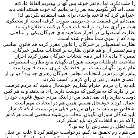
را جلب نکرد. اما ده نفر خوبند پس آنها را بپذیریم اتفاقا عادلانه
است. اما اگر بگوییم سه نفر را می‌دانیم که خوب هستند اینجا باید
اعتراض کرد که قاعده واحدی برای همه استفاده نکردیم. لذا
نمی‌دانم این قسمت به چه ترتیبی صورت گرفته است. از سخنگوی
هیت مرگزی نظارت بر انتخابات خبرگان کسب اطلاع فرمایید
نظارت استصوابی در احراز صلاحیت‌های خبرگان یکی از مباحثی
بوده که از سوی شما مطرح شده است.
نظارت استصوابی بر خبرگان را قانون مقرر کرده هم قانون اساسی
و هم تفسیر آن و هم قانون نظارت بر انتخابات مجلس خبرگان.
تبصره ۴ ماده ١۶ آیین نامه انتخابات خبرگان مقرر کرده احراز
صلاحیت داوطلبان بوسیله شورای نگهبان مانع نظارت استصوابی
عام شورا نگهبان نیست. این فقط یک تئوری نیست قانون است .
پیام رای مردم در انتخابات مجلس خبرگان رهبری چه بود؟ دو تن از
اعضای فقیه در تهران رای لازم را کسب نکردند.
باید به رای مردم احترام بگذاریم. خوشحال باشیم که مردم فرصت
این را دارند که به هرکس که دوست دارند رای می‌دهند و به هر کس
دوست ندارند رای نمی‌دهند. من از اینکه مردم حقوق قانونی خود را
اعمال کردند خوشحال هستم. همین هم در انتخابات مهم است.
اشخاص مهم نیستند. برای من هم خیلی مهم نیست. اینکه کدام از
تایید‌شدگان شورای نگهبان انتخاب می‌شوند شخصی است. هرکدام
را که مردم انتخاب کردند باید تشکر کرد.
علت تعلل در شمارش آرا چه بود؟
من هم دارم تحقیق می‌کنم. درخواست خواهم کرد تا علت این تعلل
و جابه‌جایی رتبه‌ها معلوم شود. وزارت کشور یا شورای نگهبان یا هر