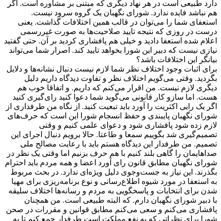
دارد طبیعی است در هر نهاد دیگری که مبتنی بر مشاوره است. اگر
هم نباشد فایده ندارد. شورای نگهبان یک گروه سرود نیست.
استعفای شما را می‌توان در قالب همین اختلافات گذاشت. یعنی
درست در روزی که نتیجه تایید صلاحیت‌ها به صورت غیررسمی
اعلام شده استعفا دادید و خیلی هم پافشاری کردید بر آن. حتی گفتید
نیازی نیست که دبیر این شورا بخواهد تایید کند. اصرار شما می‌تواند
بیانگر این اختلافات باشد؟
برای اثبات وجود اختلاف نظر شما لازم نیست دنبال نشانه‌ها و دلایل
بگردید. وقتی می‌گویم اختلاف نظر و تفاوت دیدگاه داریم دلیل
دیگری لازم نیست. من اقرار می‌کنم که داریم. و اتفاقا خوب هم
هست. اما سازو کار قانونی می‌گوید شما دعوا کنید رای‌گیری کنید
اگر یک رایی اکثریت را آورد باید تبعیت کنید. از نگاه من طرفداری از
شورای نگهبان پایبندی و حفظ انسجام شورا این است که حرف‌های
لازم زده شود پافشاری شود و دعوای علمی کنیم و وقتی
تصمیم‌گیری شد بگوییم سمعا و طاعتا. حالا برویم دنبال اجرای این
تصمیم. من طرفدار این دیدگاه هستم باید با رعایت مصالح ملی
صداهایمان را گاهی بلند کنیم با هم حرف بزنیم اما وقتی یک نظر در
شورای نگهبان مطابق قانون رای آورد اعضا و همه مردم باید احترام
بگذرند. این نیاز به جست‌وجوی دلیل ویژه‌ای ندارد. در بحث مربوط
به استعفا در مورد شیوه اطلاع‌رسانی و نوع برنامه‌ریزی برای مهیا
شدن برای انتخابات و پاسخگویی به مردم و رسانه‌ها اختلاف سلیقه
با دبیر شورای نگهبان دارم. که البته طبیعی است. من همچنان
پافشاری می‌کنم و سعی می‌کنم مطابق قوانین و مقررات در صحن
شورا برای نظراتی که به نفع مملکت است طرفدار جمع کنم تا به