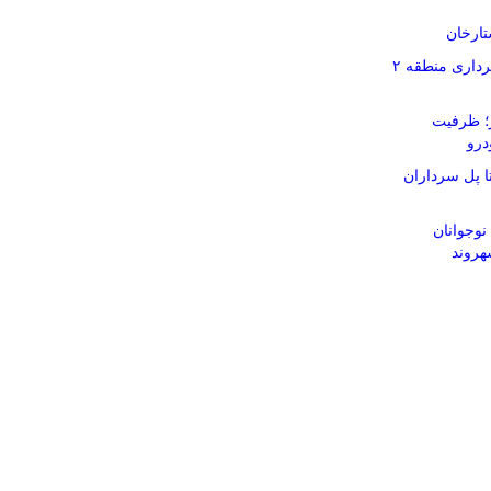
تارخان
پارک های سطح حوزه شهرداری منطقه ۲
ز؛ ظرفیت
 پل سرداران
نوجوانان
هروند