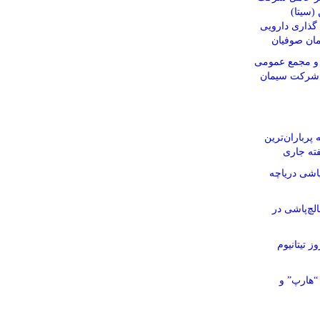
(سیتا)
ذاری دارویی
مان صوفیان
و مجمع عمومی
م شرکت سیمان
پرباران‌ترین
ته جاری
اشی دریاچه
چ‌پاشی در
ز تیتانیوم
“هارپ” و