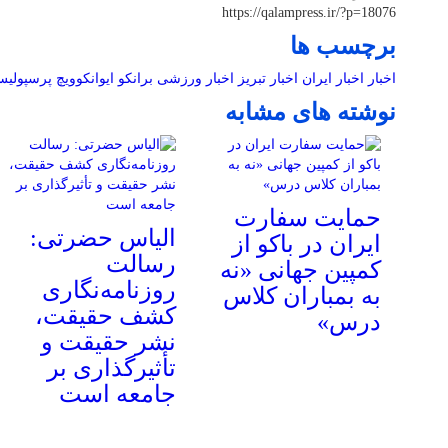
https://qalampress.ir/?p=18076
برچسب ها
اخبار
اخبار ایران
اخبار تبریز
اخبار ورزشی
برانکو ایوانکوویچ
پرسپولی
نوشته های مشابه
حمایت سفارت
الیاس حضرتی:
ایران در باکو از
رسالت
کمپین جهانی «نه
روزنامه‌نگاری
به بمباران کلاس
کشف حقیقت،
درس»
نشر حقیقت و
تأثیرگذاری بر
جامعه است