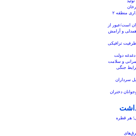
ولید
رخان
پارک های سطح حوزه شهرداری منطقه ۲
ن است/عبور از
 همدلی و آرامش
 ظرفیت ترافیکی
دغدغه دولت
مرانی و سلامت
رایط جنگی
پل سرداران
جوانان دختران
داشت
ی؛ هر قطره
رق‌های