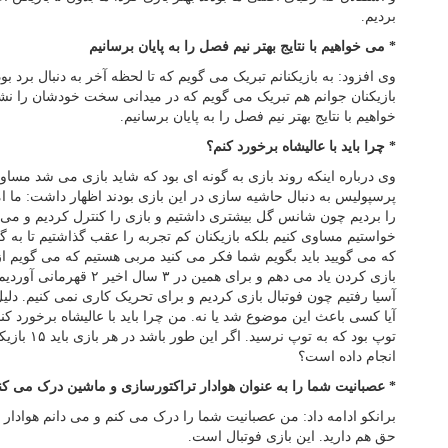
بردیم.
* می خواهیم با نتایج بهتر نیم فصل را به پایان برسانیم
وی افزود: به بازیکنانم تبریک می گویم که تا لحظه آخر به دنبال برد بو
بازیکنان جوانم هم تبریک می گویم که در میدانی سخت خودشان را نش
خواهیم با نتایج بهتر نیم فصل را به پایان برسانیم.
* چرا باید با عالیشاه برخورد کنم؟
وی درباره اینکه روند بازی به گونه ای بود که شاید بازی می شد مساو
پرسپولیس به دنبال حاشیه سازی در این بازی بودند اظهار داشت: ما امر
را بردیم چون شانس گل بیشتری داشتیم و بازی را کنترل کردیم و می 
خواستیم مساوی کنیم بلکه بازیکنان کم تجربه را عقب گذاشتیم تا به 
که می گویید باید بگویم شما فکر می کنید مربی هستیم که می گویم از ای
بازی کردن یاد می دهم و برای هم
آسیا رفتیم چون فوتبال بازی کردیم و برای تحریک کاری نمی کنیم. دلیل 
آیا کسی باعث این موضوع شد یا نه. من چرا باید با عالیشاه برخورد ک
توپ بود که به
انجام داده است؟
* عصبانیت شما را به عنوان هوادار تراکتورسازی و ماشین درک می کن
برانکو ادامه داد: من عصبانیت شما را درک می کنم و می دانم هوادار
حق هم دارید. این بازی فوتبال است.