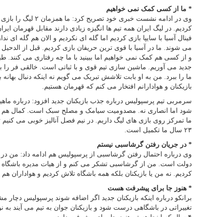
* ما از کسی کمک نمی خواهیم
وی در ادامه نشست خبری خود
فینال آسیا با سایپا بازی کردیم اما گله ای نکردیم و الان هم گله ای ن
می شوند. ما در آسیا با قوی ترین حریفان بازی کردیم. قبل از الدحیل 
و از کسی هم کمک نمی خواهیم اما ببینید با ما چه رفتاری می کنند. 
جدید می آوریم. ماشین سازی تیم قوی و با ثباتی است. خالقی فر را ب
ما را ببرد. من به او بابت تلاشش تبریک می گویم نه اینکه دنبال بهان
بازیکنان و هوادارانم افتخار می کنم که قهرمان هستیم.
سرمربی تیم پرسپولیس درباره جذب بازیکنان جدید افزود: درباره ماهینی
شود اما انصاری نه. مصدومیت سیامک و مصلح سبک است. کمال هم به 
ما تمرکز روی بازی های لیگ داریم. در نیم فصل آنالیز خوبی می کنیم تا با
۲۳ سال ما تکمیل است.
* در جریان رفتن گرشاسبی نیستم
وی درباره احتمال رفتن گرشاسبی از پرسپولیس هم ادامه داد: من در 
دولت است. من از گرشاسبی تشکر می کنم و از هیات مدیره باشگاه م
کردیم. نه من یا بازیکنان بلکه همه باشگاه تلاش کردیم و هواداران هم در
* هنوز جا برای پیشرفت هست
برانکو درباره اینکه بازیکنان جدید اگر اضافه شوند پرسپولیس دچار
تغییراتی در باشگاهی درست شود و بازیکنان جوان به تیم می آیند به 