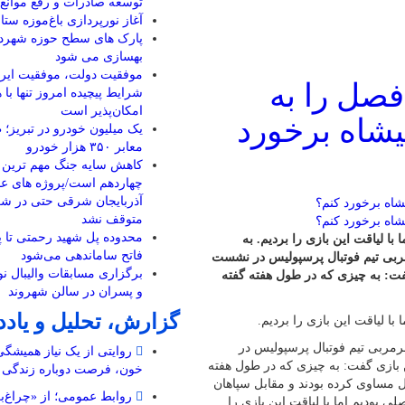
توسعه صادرات و رفع موانع ت
آغاز نورپردازی باغ‌موزه ستا
بهسازی می شود
موفقیت دولت، موفقیت ایرا
 فصل را به
شرایط پیچیده امروز تنها با
امکان‌پذیر است
لیشاه برخورد
یک میلیون خودرو در تبریز؛
معابر ۳۵۰ هزار خودرو
کاهش سایه جنگ مهم ‌ترین 
چهاردهم است/پروژه ‌های ع
آذربایجان شرقی حتی در ش
متوقف نشد
محدوده پل شهید رحمتی تا 
۵ بازیکن اصلی بودیم اما با لیاقت این بازی را بردیم. به
فاتح ساماندهی می‌شود
ربی تیم فوتبال پرسپولیس در نشست
برگزاری مسابقات والیبال نو
فت: به چیزی که در طول هفته گفته
و پسران در سالن شهروند
گزارش، تحلیل و یاد
رمربی تیم فوتبال پرسپولیس در
روایتی از یک نیاز همیشگ
 بازی گفت: به چیزی که در طول هفته
خون، فرصت دوباره زندگی
می دانستیم حریف سختی داریم. انها در ۷ بازی قبل مساوی کرده بودند و مقابل سپاهان
روابط عمومی؛ از «چراغ‌ب
ی ما بودند بهتر بازی کرد. ما بدون ۵ بازیکن اصلی بودیم اما با لیاقت این بازی را