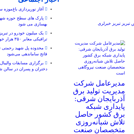
آغاز نورپردازی باغ‌موزه س
س
تبریز
تبریز خبرلری
بهسازی می شود
یک میلیون خودرو در تبری
ترافیکی معابر ۳۵۰ هزار خودرو
محدوده پل شهید رحمتی تا
فاتح ساماندهی می‌شود
برگزاری مسابقات والیبال 
دختران و پسران در سالن ش
مدیرعامل شرکت
مدیریت تولید برق
آذربایجان شرقی:
پایداری شبکه
برق کشور حاصل
تلاش شبانه‌روزی
متخصصان صنعت