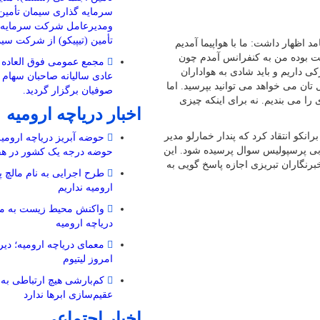
سرمایه گذاری سیمان تأمین 
ومدیرعامل شرکت سرمایه گ
تأمین (تیپیکو) از شرکت سی
 اظهار داشت: ما با هواپیما آمدیم
صت بوده من به کنفرانس آمدم چون
مجمع عمومی فوق العاده 
ی داریم و باید شادی به هواداران
عادی سالیانه صاحبان سها
 تان می خواهد می توانید بپرسید. اما
صوفیان برگزار گردید.
 را می بندیم. نه برای اینکه چیزی
اخبار دریاچه ارومیه
نکو انتقاد کرد که پندار خمارلو مدیر
حوضه آبریز دریاچه ارومیه 
ربی پرسپولیس سوال پرسیده شود. این
حوضه‌ درجه یک کشور در هف
رنگاران تبریزی اجازه پاسخ گویی به
طرح اجرایی به نام مالچ پ
ارومیه نداریم
واکنش محیط زیست به مال
دریاچه ارومیه
معمای دریاچه ارومیه؛ دیرو
امروز لیتیوم
کم‌بارشی هیچ ارتباطی به 
عقیم‌سازی ابرها ندارد
اخبار اجتماعی