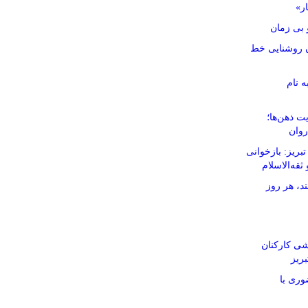
ار»
بی زمان
نان روشنایی خط
ه نام
ت ذهن‌ها؛
روان
ریز: بازخوانی
ثقه‌الاسلام
د، هر روز
شی کارکنان
ریز
وری با