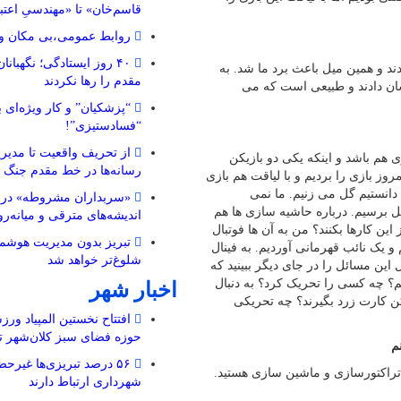
قاسم‌خان» تا «مهندسیِ اعتب
روابط عمومی،بی مکان و 
۴۰ روز ایستادگی؛ نگهبا
دند و همین میل باعث برد ما شد. به
مقدم را رها نکردند
ان دادند و طبیعی است که می
“پزشکیان” و کار ویژه‌ای ب
“فسادستیزی”!
از تحریف واقعیت تا مدیری
ی هم باشد و اینکه یکی دو بازیکن
رسانه‌ها در خط مقدم جنگ 
وز بازی را بردیم و با لیاقت هم بازی
دانستیم گل می زنیم. ما نمی
«سربداران مشروطه» در تب
گل برسیم. درباره حاشیه سازی ها هم
اندیشه‌های مترقی و میانه‌رو 
ن کارها بکنند؟ من به ‌آن ها فوتبال
تبریز بدون مدیریت هوشمن
ین در ۳ سال اخیر ۲ قهرمانی آ‌وردیم و یک نائب قهرمانی آوردیم. به فینال
شلوغ‌تر خواهد شد
این مسائل را در جای دیگر ببینید که
نم؟ چه کسی را تحریک کرد؟ به دنبال
اخبار شهر
 توپ نرسید. اگر این طور باشد در هر بازی باید ۱۵ بازیکن کارت زرد بگیرند؟ چه تحریکی
افتتاح نخستین المپیاد ورز
حوزه فضای سبز کلان‌شهر تب
م
۵۶ درصد تبریزی‌ها غیرحض
 تراکتورسازی و ماشین سازی هستید.
شهرداری ارتباط دارند