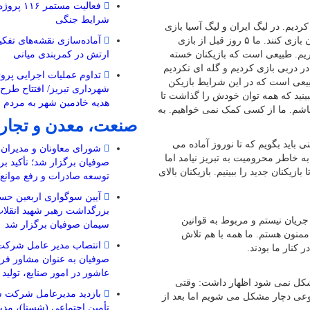
فعالیت مستم
شرایط جنگی
 تصریح کرد: ما همزمان ۲ لیگ را بازی کردیم. در لیگ ایران و لیگ آسیا بازی
کردیم. در لیگ ایران همه تیم ها انگیزه زیادی دارند مقابل قهرمان ایران بازی کنند. ما ۵ روز قبل از بازی
ارتش در کمربندی میانی
داریم. طبیعی است که بازیکنان خسته
در دربی بازی کردیم و گله ای نکردیم
تداوم عملیات اجرایی پروژ
طبیعی است که در این شرایط بازیکن
شهرداری تبریز/ افتتاح طرح
بینید که همه توان خودش را گذاشت تا
هدیه خادمین شهر به مردم 
ه باشم. ما از کسی کمک نمی خواهیم. به
صنعت، معدن و تجار
 باید بگویم که تا نوروز آماده می
شورای معاونان و مدیرا
خاطر محرومیت به تبریز نیامد اما
صوفیان برگزار شد؛ تأکید بر
زیکنان جدید را ببینیم. بازیکنان بالای
توسعه صادرات و رفع موانع ت
آیین سوگواری اربعین حسی
بزرگداشت رهبر شهید انقل
جریان نیستم و مربوط به قوانین
سیمان صوفیان برگزار شد
منون هستم. ما همه با هم تلاش
انتصاب مدیر عامل شرکت
 کنار ما بودند.
صوفیان به عنوان مشاور فرم
عاشور در امور صنایع، تولید
 مشکل نمی شود اظهار داشت: وقتی
بازدید مدیرعامل شرکت س
نوعی دچار مشکل می شویم اما بعد از
تأمین اجتماعی (شستا)، مد