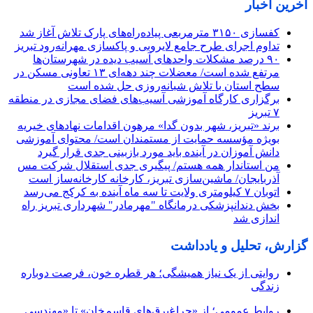
آخرین اخبار
کفسازی ۳۱۵۰ مترمربعی پیاده‌راه‌های پارک تلاش آغاز شد
تداوم اجرای طرح جامع لایروبی و پاکسازی مهرانه‌رود تبریز
٩٠ درصد مشکلات واحدهای آسیب دیده در شهرستان‌ها
مرتفع شده است/ معضلات چند دهه‌ای ١٣ تعاونی مسکن در
سطح استان با تلاش شبانه‌روزی حل شده است
برگزاری کارگاه آموزشی آسیب‌های فضای مجازی در منطقه
۷ تبریز
برند «تبریز، شهر بدون گدا» مرهون اقدامات نهادهای خیریه
بویژه مؤسسه حمایت از مستمندان است/ محتوای آموزشی
دانش آموزان در آینده باید مورد بازبینی جدی قرار گیرد
من استاندار همه هستم/ پیگیری جدی استقلال شرکت مس
آذربایجان/ ماشین‌سازی تبریز، کارخانه کارخانه‌ساز است
اتوبان ۷ کیلومتری ولایت تا سه ماه آینده به کرکج می‌رسد
بخش دندانپزشکی درمانگاه "مهرمادر" شهرداری تبریز راه
اندازی شد
گزارش، تحلیل و یادداشت
روایتی از یک نیاز همیشگی؛ هر قطره خون، فرصت دوباره
زندگی
روابط عمومی؛ از «چراغ‌برق‌های قاسم‌خان» تا «مهندسیِ