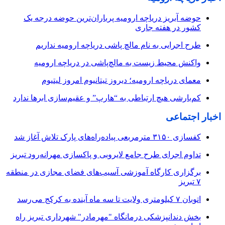
حوضه آبریز دریاچه ارومیه پرباران‌ترین حوضه‌ درجه یک
کشور در هفته جاری
طرح اجرایی به نام مالچ پاشی دریاچه ارومیه نداریم
واکنش محیط زیست به مالچ‌پاشی در دریاچه ارومیه
معمای دریاچه ارومیه؛ دیروز تیتانیوم امروز لیتیوم
کم‌بارشی هیچ ارتباطی به “هارپ” و عقیم‌سازی ابرها ندارد
اخبار اجتماعی
کفسازی ۳۱۵۰ مترمربعی پیاده‌راه‌های پارک تلاش آغاز شد
تداوم اجرای طرح جامع لایروبی و پاکسازی مهرانه‌رود تبریز
برگزاری کارگاه آموزشی آسیب‌های فضای مجازی در منطقه
۷ تبریز
اتوبان ۷ کیلومتری ولایت تا سه ماه آینده به کرکج می‌رسد
بخش دندانپزشکی درمانگاه "مهرمادر" شهرداری تبریز راه