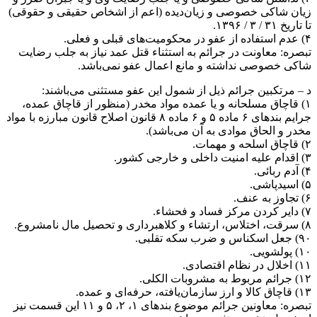
زیان شاکی خصوصی و زیان‌دیده (اعم از اشخاص حقیقی و حقوقی)
تا تاریخ ۳۱ / ۳ / ۱۳۹۶.
۴) عدم استفاده از عفو در محکومیت‌های قبلی و فعلی.
تبصره: معاونت در جرائم به استثناء قتل عمد نیاز به جلب رضایت
شاکی خصوصی نداشته و مانع اعمال عفو نمی‌باشد.
د – مرتکبین جرائم ذیل از شمول این عفو مستثنی می‌باشند:
۱) قاچاق مسلحانه و یا عمده مواد مخدر (منظور از قاچاق عمده،
جرایم بندهای ۶ ماده ۵ و ۶ ماده ۸ قانون اصلاح قانون مبارزه با مواد
مخدر و الحاق موادی به آن می‌باشد).
۲) قاچاق اسلحه و مهمات.
۳) اقدام علیه امنیت داخلی و خارجی کشور.
۴) آدم ربائی.
۵) اسیدپاشی.
۶) تجاوز به عنف.
۷) دایر کردن مرکز فساد و فحشاء.
۸) سرقت، اختلاس، ارتشاء و کلاهبرداری و تحصیل مال نامشروع.
۹۰) جعل اسکناس و ضرب سکه تقلبی.
۱۰) پولشویی.
۱۱) اخلال در نظام اقتصادی.
۱۲) جرائم مربوط به مشروبات الکلی.
۱۳) قاچاق کالا و ارز سازمان‌یافته، حرفه‌ای و عمده.
تبصره: معاونین جرائم موضوع بندهای ۱، ۲، ۵ و ۱۱ این قسمت نیز