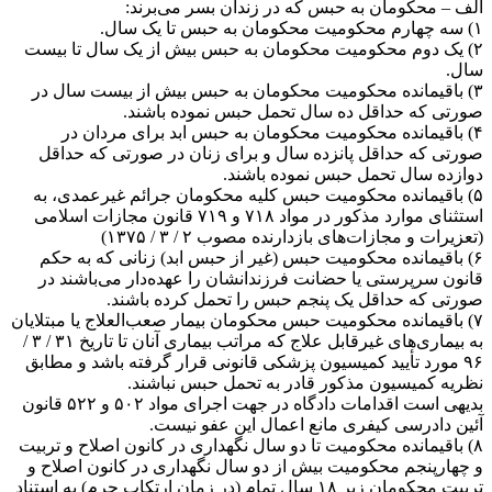
الف – محکومان به حبس که در زندان بسر می‌برند:
۱) سه چهارم محکومیت محکومان به حبس تا یک سال.
۲) یک ‌دوم محکومیت محکومان به حبس بیش از یک سال تا بیست
سال.
۳) باقیمانده محکومیت محکومان به حبس بیش از بیست سال در
صورتی که حداقل ده سال تحمل حبس نموده باشند.
۴) باقیمانده محکومیت محکومان به حبس ابد برای مردان در
صورتی که حداقل پانزده سال و برای زنان در صورتی که حداقل
دوازده سال تحمل حبس نموده باشند.
۵) باقیمانده محکومیت حبس کلیه محکومان جرائم غیرعمدی، به
استثنای موارد مذکور در مواد ۷۱۸ و ۷۱۹ قانون مجازات اسلامی
(تعزیرات و مجازات‌های بازدارنده مصوب ۲ / ۳ / ۱۳۷۵)
۶) باقیمانده محکومیت حبس (غیر از حبس ابد) زنانی که به حکم
قانون سرپرستی یا حضانت فرزندانشان را عهده‌دار می‌باشند در
صورتی که حداقل یک پنجم حبس را تحمل کرده باشند.
۷) باقیمانده محکومیت حبس محکومان بیمار صعب‌العلاج یا مبتلایان
به بیماری‌های غیرقابل علاج که مراتب بیماری آنان تا تاریخ ۳۱ / ۳ /
۹۶ مورد تأیید کمیسیون پزشکی قانونی قرار گرفته باشد و مطابق
نظریه کمیسیون مذکور قادر به تحمل حبس نباشند.
بدیهی است اقدامات دادگاه در جهت اجرای مواد ۵۰۲ و ۵۲۲ قانون
آئین دادرسی کیفری مانع اعمال این عفو نیست.
۸) باقیمانده محکومیت تا دو سال نگهداری در کانون اصلاح و تربیت
و چهارپنجم محکومیت بیش از دو سال نگهداری در کانون اصلاح و
تربیت محکومان زیر ۱۸ سال تمام (در زمان ارتکاب جرم) به استناد