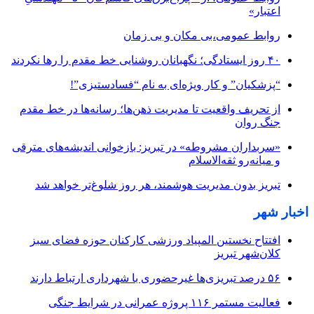
اعتبار»
روابط عمومی،بی مکان و بی زمان
۴۰ روز ایستادگی؛ نگهبانان روشنایی خط مقدم را رها نکردند
“پزشکیان” و کار ویژه‌ای به نام “فسادستیزی”!
از تحریف واقعیت تا مدیریت ذهن‌ها؛ رسانه‌ها در خط مقدم
جنگ روان
«سربداران مشروطه» در تبریز: بازخوانی اندیشه‌های مترقی
و میانه‌رو ثقه‌الاسلام
تبریز بدون مدیریت هوشمند، هر روز شلوغ‌تر خواهد شد
اخبار شهر
افتتاح نخستین المپیاد ورزشی کارکنان حوزه فضای سبز
کلان‌شهر تبریز
۵۶ درصد تبریزی‌ها غیرحضوری با شهرداری ارتباط دارند
فعالیت مستمر ۱۱۶ پروژه عمرانی در شرایط جنگی