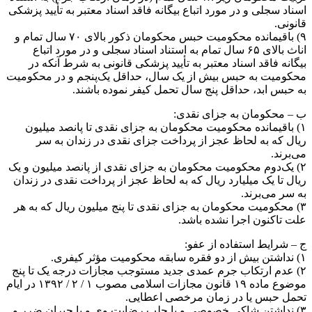
اسناد سجلی و در مورد اتباع بیگانه فاقد اسناد معتبر به تأیید پزشکی
قانونی.
۹) باقیمانده محکومیت حبس محکومان ذکور بالای ۷۰ سال تمام و
اناث بالای ۶۵ سال تمام به استناد اسناد سجلی و در مورد اتباع
بیگانه فاقد اسناد معتبر به تأیید پزشکی قانونی به شرط آنکه در
محکومیت به حبس بیش از یک سال، حداقل یک‌پنجم و در محکومیت
به حبس ابد، حداقل پنج سال تحمل کیفر نموده باشند.
ب – محکومان به جزای نقدی:
۱) باقیمانده محکومیت محکومان به جزای نقدی تا پانصد میلیون
ریال که به لحاظ عجز از پرداخت جزای نقدی در زندان به سر
می‌برند.
۲) یک‌دوم محکومیت محکومان به جزای نقدی از پانصد میلیون و یک
ریال تا یک میلیارد ریال که به لحاظ عجز از پرداخت نقدی در زندان
به سر می‌برند.
۳) محکومیت محکومان به جزای نقدی تا پنج میلیون ریال که به هر
علت تاکنون اجرا نشده باشد.
ج – شرایط استفاده از عفو:
۱) نداشتن بیش از دو فقره سابقه محکومیت مؤثر کیفری.
۲) عدم ارتکاب جرم عمدی جدید مستوجب مجازات درجه یک تا پنج
موضوع ماده ۱۹ قانون مجازات اسلامی مصوب ۱ / ۲ / ۱۳۹۲ در ایام
تحمل حبس یا در زمان مرخصی اعطایی.
۳) نداشتن شاکی خصوصی و یا جلب رضایت وی و یا جبران ضرر و