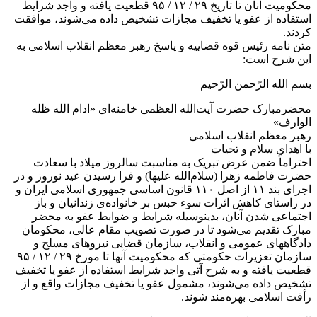
محکومیت آنان تا تاریخ ۲۹ / ۱۲ / ۹۵ قطعیت یافته و واجد شرایط
استفاده از عفو یا تخفیف مجازات تشخیص داده می‌شوند، موافقت
کردند.
متن نامه رئیس قوه قضاییه و پاسخ رهبر معظم انقلاب اسلامی به
این شرح است:
بسم الله الرّحمن الرّحیم
محضرمبارک حضرت آیت‌الله‌ العظمی خامنه‌ای «ادام الله ظله
الوارف»
رهبر معظم انقلاب اسلامی
با اهدای سلام و تحیات
احتراماً ضمن عرض تبریک به مناسبت سالروز میلاد با سعادت
حضرت فاطمه زهرا (سلام‌الله علیها) و فرا رسیدن عید نوروز و در
اجرای بند ۱۱ از اصل ۱۱۰ قانون اساسی جمهوری اسلامی ایران و
در راستای کاهش اثرات سوء حبس بر خانواده‌ی زندانیان و باز
اجتماعی شدن آنان، بدینوسیله شرایط و ضوابط عفو به محضر
مبارک تقدیم می‌شود تا در صورت تصویب مقام عالی، محکومان
دادگاههای عمومی و انقلاب، سازمان قضایی نیروهای مسلح و
سازمان تعزیرات حکومتی که محکومیت آنها تا مورخ ۲۹ / ۱۲ / ۹۵
قطعیت یافته و به شرح آتی واجد شرایط استفاده از عفو یا تخفیف
تشخیص داده می‌شوند، مشمول عفو یا تخفیف مجازات واقع و از
رأفت اسلامی بهره‌مند شوند.