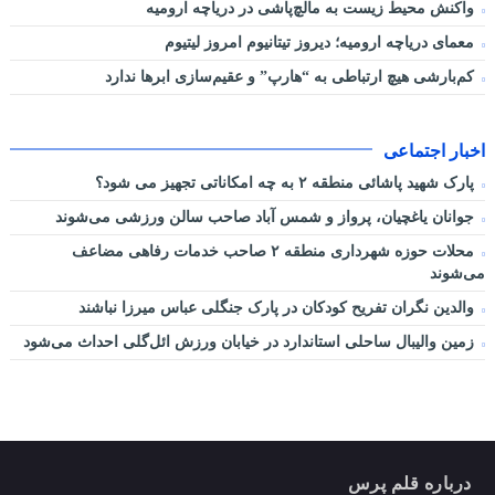
واکنش محیط زیست به مالچ‌پاشی در دریاچه ارومیه
معمای دریاچه ارومیه؛ دیروز تیتانیوم امروز لیتیوم
کم‌بارشی هیچ ارتباطی به “هارپ” و عقیم‌سازی ابرها ندارد
اخبار اجتماعی
پارک شهید پاشائی منطقه ۲ به چه امکاناتی تجهیز می شود؟
جوانان یاغچیان، پرواز و شمس آباد صاحب سالن ورزشی می‌شوند
محلات حوزه شهرداری منطقه ۲ صاحب خدمات رفاهی مضاعف
می‌شوند
والدین نگران تفریح کودکان در پارک جنگلی عباس میرزا نباشند
زمین والیبال ساحلی استاندارد در خیابان ورزش ائل‌گلی احداث می‌شود
درباره قلم پرس