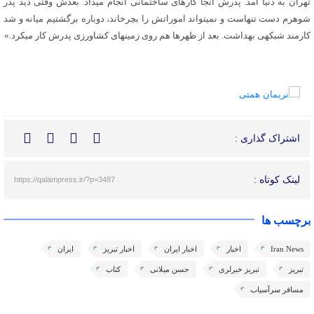
تهران به دنیا آمد. پدرش آنجا کارهای ساختمانی انجام میداد. بعدش وقتی دید پدر
شوهرم دست تنهاست و نمیتواند اموراتش را بچرخاند، دوباره برگشتیم میانه و شد
کارمند شبکهی بهداشت. بعد از ظهرها هم روی زمینهای کشاورزی پدرش کار میکرد.»
اشتراک گذاری :
لینک کوتاه :
https://qalampress.ir/?p=3487
برچسب ها
Iran News
اخبار
اخبار ایران
اخبار تبریز
ایران
تبریز
تبریز خبرلری
حسن میلانی
کتاب
مسافر سرآسیاب