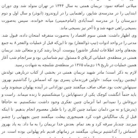
میلانی اضافه نمود: نریمان همتی به سال ۱۳۴۴ در تهران متولد شد. وی دوران
ابتدایی را در مدرسه‌ی شاپور، راهنمایی را در اروندرود (ابوذر) و سال اول و دوم
دبیرستان را در مدرسه‌ اسدآبادی (امام‌خمینی) میانه خوانده، سپس به‌صورت
بسیجی راهی جبهه شد و تا آخر نیز بسیجی ماند.
وی اظهار داشت: همتی سوم اقتصاد را به‌صورت متفرقه امتحان داده، قبول شد.
مدتی را در واحد ادوات (تیپ ذوالفقار) بود تا این‌که قبل از عملیات والفجر ۸ به جمع
بچه‌های واحد اطلاعات لشکر عاشورا پیوست. آن‌جا رشد کرد و متعالی شد. نریمان
همتی در منطقه‌ی عملیاتی کربلای ۵ مسئول تیم شناسایی بود و سرانجام شب آغاز
همین عملیات در تاریخ ۱۹ دی‌ماه ۱۳۶۵ در منطقه‌ی شلمچه به شهادت رسید.
لازم به ذکر است؛ مادر شهید نریمان همتی در بخشی از کتاب دربارهی تولدش
اینچنین روایت میکند: «اولین فرزندمان پسری بود که اسماش را گذاشتیم بهروز.
سینهاش تخت بود. صاف صاف. میگفتند چنین نوزادانی در آینده پهلوان میشوند ولی
باید حتماً انگشت کوچک یکی از دستهایاش را میشکستیم تا زنده میماند. راست و
دروغاش را نمیدانم. اما آنزمان چنین تفکری وجود داشت. نشکستیم. نه حاجآقا
(پدرش) و نه من دلمان نمیآمد چنین کاری را با طفل معصوم انجام بدهیم. تا اینکه
قبل از یک سالگیاش فوت کرد. همینجوری بیعلت. میگفتند چنین بچههایی را چشم
میزنند. چندبار سرفه کرد و بعد تمام. بعدش خدا نریمان را به ما داد. به یاد بهروز
اسماش را گذاشتیم نریمان. میگفتند در زمانهای قدیم نام پهلوانی بوده است. در