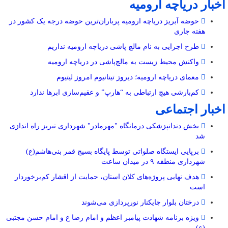
اخبار دریاچه ارومیه
حوضه آبریز دریاچه ارومیه پرباران‌ترین حوضه‌ درجه یک کشور در
هفته جاری
طرح اجرایی به نام مالچ پاشی دریاچه ارومیه نداریم
واکنش محیط زیست به مالچ‌پاشی در دریاچه ارومیه
معمای دریاچه ارومیه؛ دیروز تیتانیوم امروز لیتیوم
کم‌بارشی هیچ ارتباطی به “هارپ” و عقیم‌سازی ابرها ندارد
اخبار اجتماعی
بخش دندانپزشکی درمانگاه "مهرمادر" شهرداری تبریز راه اندازی
شد
برپایی ایستگاه صلواتی توسط پایگاه بسیج قمر بنی‌هاشم(ع)
شهرداری منطقه ۹ در میدان ساعت
هدف نهایی پروژه‌های کلان استان، حمایت از اقشار کم‌برخوردار
است
درختان بلوار چایکنار نورپردازی می‌شوند
ویژه برنامه شهادت پیامبر اعظم و امام رضا ع و امام حسن مجتبی
(ع)