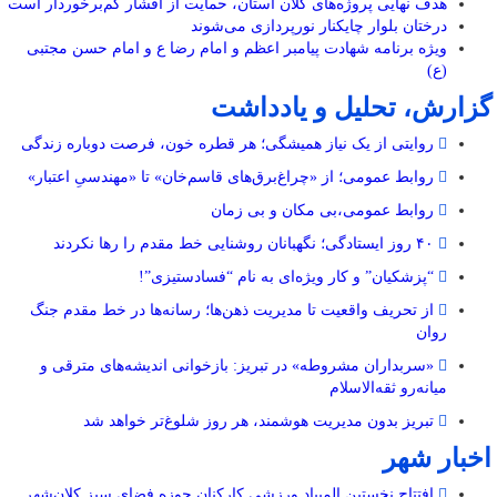
هدف نهایی پروژه‌های کلان استان، حمایت از اقشار کم‌برخوردار است
درختان بلوار چایکنار نورپردازی می‌شوند
ویژه برنامه شهادت پیامبر اعظم و امام رضا ع و امام حسن مجتبی
(ع)
گزارش، تحلیل و یادداشت
روایتی از یک نیاز همیشگی؛ هر قطره خون، فرصت دوباره زندگی
روابط عمومی؛ از «چراغ‌برق‌های قاسم‌خان» تا «مهندسیِ اعتبار»
روابط عمومی،بی مکان و بی زمان
۴۰ روز ایستادگی؛ نگهبانان روشنایی خط مقدم را رها نکردند
“پزشکیان” و کار ویژه‌ای به نام “فسادستیزی”!
از تحریف واقعیت تا مدیریت ذهن‌ها؛ رسانه‌ها در خط مقدم جنگ
روان
«سربداران مشروطه» در تبریز: بازخوانی اندیشه‌های مترقی و
میانه‌رو ثقه‌الاسلام
تبریز بدون مدیریت هوشمند، هر روز شلوغ‌تر خواهد شد
اخبار شهر
افتتاح نخستین المپیاد ورزشی کارکنان حوزه فضای سبز کلان‌شهر