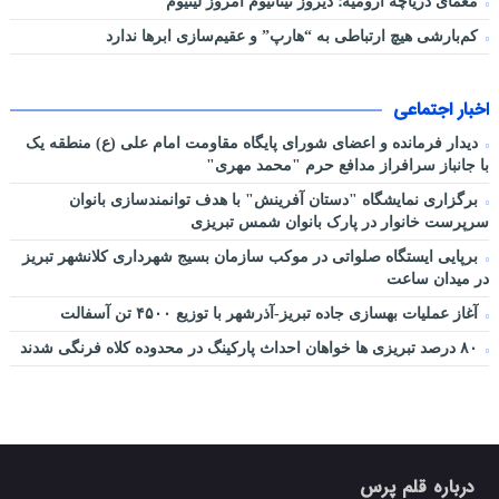
معمای دریاچه ارومیه؛ دیروز تیتانیوم امروز لیتیوم
کم‌بارشی هیچ ارتباطی به “هارپ” و عقیم‌سازی ابرها ندارد
اخبار اجتماعی
دیدار فرمانده و اعضای شورای پایگاه مقاومت امام علی (ع) منطقه یک
با جانباز سرافراز مدافع حرم "محمد مهری"
برگزاری نمایشگاه "دستان آفرینش" با هدف توانمندسازی بانوان
سرپرست خانوار در پارک بانوان شمس تبریزی
برپایی ایستگاه صلواتی در موکب سازمان بسیج شهرداری کلانشهر تبریز
در میدان ساعت
آغاز عملیات بهسازی جاده تبریز-آذرشهر با توزیع ۴۵۰۰ تن آسفالت
۸۰ درصد تبریزی ها خواهان احداث پارکینگ در محدوده کلاه فرنگی شدند
درباره قلم پرس