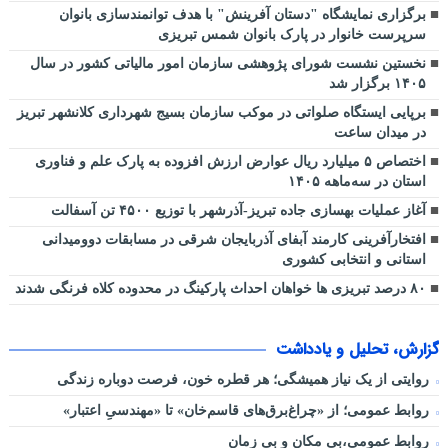
برگزاری نمایشگاه "دستان آفرینش" با هدف توانمندسازی بانوان
سرپرست خانوار در پارک بانوان شمس تبریزی
نخستین نشست شورای پژوهشی سازمان امور مالیاتی کشور در سال
۱۴۰۵ برگزار شد
برپایی ایستگاه صلواتی در موکب سازمان بسیج شهرداری کلانشهر تبریز
در میدان ساعت
اختصاص ۵ میلیارد ریال عوارض ارزش افزوده به پارک علم و فناوری
استان در سه‌ماهه ۱۴۰۵
آغاز عملیات بهسازی جاده تبریز-آذرشهر با توزیع ۴۵۰۰ تن آسفالت
افتخارآفرینی کارمند آبفای آذربایجان شرقی در مسابقات دوومیدانی
استانی و انتخابی کشوری
۸۰ درصد تبریزی ها خواهان احداث پارکینگ در محدوده کلاه فرنگی شدند
گزارش، تحلیل و یادداشت
روایتی از یک نیاز همیشگی؛ هر قطره خون، فرصت دوباره زندگی
روابط عمومی؛ از «چراغ‌برق‌های قاسم‌خان» تا «مهندسیِ اعتبار»
روابط عمومی،بی مکان و بی زمان