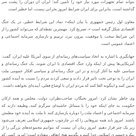
بتواند تمام تجهیزات مورد نیاز خود را تامین کند؛ ایران آن دوران را پشت سر
گذاشته است، بنابراین برای ایران شرایط امروز بحرانی نیست، اما خطیر است.
معاون اول رئیس جمهوری با بیان اینکه« نماد این شرایط خطیر، در یک جنگ
اقتصادی شکل گرفته است »، تصریح کرد: مهمترین نقطه‌ای که می‌تواند کشور را از
این شرایط سخت با موفقیت بیرون ببرد، ترمیم و بازسازی سرمایه اجتماعی و
اعتماد عمومی است.
جهانگیری با اشاره به اتخاذ سیاست‌های رسانه‌ای از سوی آمریکا علیه ایران، گفت:
آمریکایی‌ها پیش از اینکه وارد جنگ اقتصادی با ایران شوند، یک جنگ رسانه‌ای و
سیاسی علیه ما آغاز کردند و در این جنگ رسانه‌ای و سیاسی افکار عمومی ملت
ایران را به نوعی تحت تاثیر قرار دادند و سعی کردند مردم را نسبت به آینده کشور
بدبین کنند و اینگونه القا کنند که مردم ایران با اوضاع فعلی، آینده‌ای نخواهند داشت.
وی خاطر نشان کرد: امروز نخبگان، صاحب‌نظران، دولت، مجلس و همه ارکان
حکومت به جای اینکه خود را با مسائل حاشیه‌ای سرگرم کنند، وظیفه دارند که
سرمایه اجتماعی و اعتماد ملت را دوباره بازسازی کنند تا ملت به آینده خود مطمئن
باشند. امروز باید همه نیروهایی را که در چارچوب جمهوری اسلامی تعریف می‌شود
زیر یک چتر قرار دهیم. امروز زمان آن نیست که بتوانیم مجموعه‌های بزرگی را از
پیکره جمهوری اسلامی جدا کنیم و بگوییم هیچ اتفاقی نیفتاده است؛ امروز کسی که