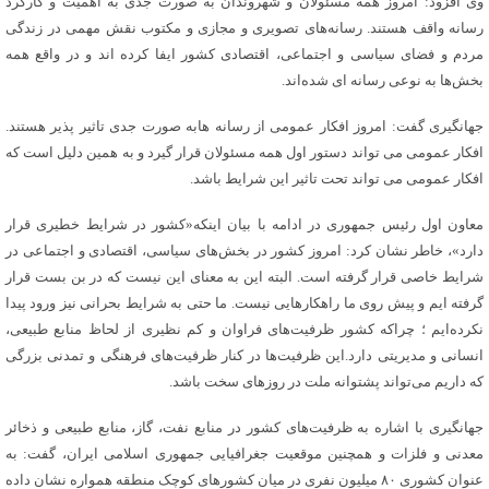
وی افزود: امروز همه مسئولان و شهروندان به صورت جدی به اهمیت و کارکرد
رسانه واقف هستند. رسانه‌های تصویری و مجازی و مکتوب نقش مهمی در زندگی
مردم و فضای سیاسی و اجتماعی، اقتصادی کشور ایفا کرده اند و در واقع همه
بخش‌ها به نوعی رسانه ای شده‌اند.
جهانگیری گفت: امروز افکار عمومی از رسانه هابه صورت جدی تاثیر پذیر هستند.
افکار عمومی می تواند دستور اول همه مسئولان قرار گیرد و به همین دلیل است که
افکار عمومی می تواند تحت تاثیر این شرایط باشد.
معاون اول رئیس جمهوری در ادامه با بیان اینکه«کشور در شرایط خطیری قرار
دارد»، خاطر نشان کرد: امروز کشور در بخش‌های سیاسی، اقتصادی و اجتماعی در
شرایط خاصی قرار گرفته است. البته این به معنای این نیست که در بن بست قرار
گرفته ایم و پیش روی ما راهکارهایی نیست. ما حتی به شرایط بحرانی نیز ورود پیدا
نکرده‌ایم ؛ چراکه کشور ظرفیت‌های فراوان و کم نظیری از لحاظ منابع طبیعی،
انسانی و مدیریتی دارد.این ظرفیت‌ها در کنار ظرفیت‌های فرهنگی و تمدنی بزرگی
که داریم می‌تواند پشتوانه ملت در روزهای سخت باشد.
جهانگیری با اشاره به ظرفیت‌های کشور در منابع نفت، گاز، منابع طبیعی و ذخائر
معدنی و فلزات و همچنین موقعیت جغرافیایی جمهوری اسلامی ایران، گفت: به
عنوان کشوری ۸۰ میلیون نفری در میان کشورهای کوچک منطقه همواره نشان داده