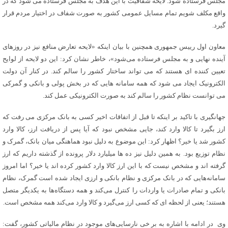
مجلس فرستاده شود. لایحه شفافیت با این هدف به مجلس فرستاده می شود که در
واقع مکلف شویم تمام مسایل عمومی کشور به صورت شفاف در اختیار مردم قرار
گیرد.
معاون اول رییس جمهوری همچنین با بیان اینکه «لایحه تعارض منافع نیز در روزهای
آینده نهایی و به مجلس فرستاده می‌شود»، خاطر نشان کرد: این دو لایحه از لوایح
تعیین کننده ای هستند که می تواند ساختار کشور را سالم کند. در کنار آن دولت
الکترونیک ایجاد می شود که همه سامانه هایی که در بخش پولی و بانکی و گمرکی
می توانست نظام کشور را سالم کند به صورت الکترونیکی عمل کند.
جهانگیری با تاکید بر اینکه تا قبل از اتفاقات اخیر کسی به بانک مرکزی می رفت که
ارز بگیرد تا کالا وارد کند، جایی مشخص نبود که آیا پس از دریافت ارز، کالا وارد
کشور شد یا خیر؟ اظهار کرد: این موضوع به دلیل نبود هماهنگی میان بانک، گمرک و
نظام توزیع بود. به همین دلیل نیز ده ها میلیارد دلار پرونده از گذشته داریم که ارز
گرفته اند و مشخص نیست که با این ارز کالا وارد کشور کرده اند یا خیر؟ اما امروز
سامانه‌هایی که در بانک مرکزی و نظام بانکی و ارزی ایجاد شده است گمرک، نظام
بانکی و تمام صادرات یا واردات را کنترل می‌کند و همه دستگاه‌ها به یکدیگر متصل
هستند؛ یعنی از لحظه ای که کسی ارز می‌گیرد و کالا وارد می‌کند همه مشخص است.
وی در ادامه با اشاره به بر خی نارسایی‌های موجود در نظام مالیاتی کشور، گفت: