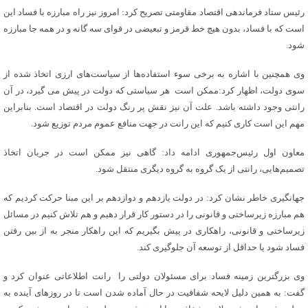
رئیس ستاد فرماندهی اقتصاد مقاومتی تصریح کرد: امروز نیز راه مبارزه با فساد این
است که با فساد، بدون هیچ خط قرمز و تبعیضی در قوای سه گانه و در همه جا مبارزه
شود.
وی همچنین با اشاره به برخی سوء استفاده‌ها از سیاست‌های ارزی اتخاذ شده از
سوی دولت، اظهار کرد:ممکن است هر سیاستی که دولت در پیش می گیرد، در آن
رانتی وجود داشته باشد. علت آن نیز نقش پر رنگ دولت در اقتصاد است. بنابراین
مهم این است کاری کنیم که این رانت در جهت منافع عموم مردم توزیع شود.
معاون اول رئیس‌جمهوری ادامه داد: گاهی نیز ممکن است در جریان اتخاذ
تصمیم‌هایی، رانتی از یک گروه به گروه دیگری منتقل شود.
جهانگیری خاطر نشان کرد: در دولت یازدهم و دوازدهم بر این مبنا حرکت کردیم که
هم مبارزه زیرساختی و قانونی را در دستور کار قرار دهیم و هم تلاش کنیم در مسائل
زیرساختی و قانونی، راهکاری در پیش بگیریم که این راهکار منجر به از بین رفتن
فساد شود یا حداقل از توسعه آن جلوگیری کند.
وی بزرگترین زمینه فساد برای مسئولان دولتی را رانت اطلاعاتی عنوان کرد و
گفت: به همین دلیل لایحه شفافیت در حال آماده شدن است تا در روزهای آینده به