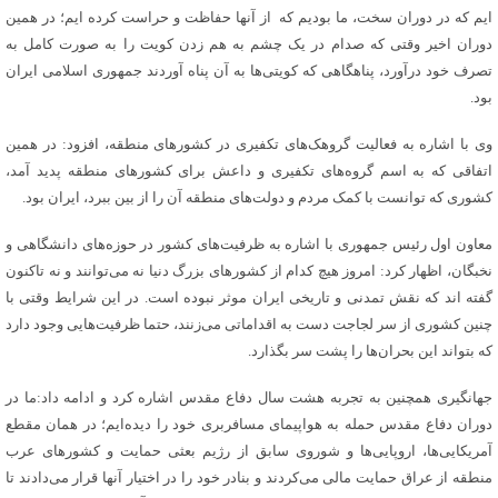
ایم که در دوران سخت، ما بودیم که از آنها حفاظت و حراست کرده ایم؛ در همین
دوران اخیر وقتی که صدام در یک چشم به هم زدن کویت را به صورت کامل به
تصرف خود درآورد، پناهگاهی که کویتی‌ها به آن پناه آوردند جمهوری اسلامی ایران
بود.
وی با اشاره به فعالیت گروهک‌های تکفیری در کشورهای منطقه، افزود: در همین
اتفاقی که به اسم گروه‌های تکفیری و داعش برای کشورهای منطقه پدید آمد،
کشوری که توانست با کمک مردم و دولت‌های منطقه آن را از بین ببرد، ایران بود.
معاون اول رئیس جمهوری با اشاره به ظرفیت‌های کشور در حوزه‌های دانشگاهی و
نخبگان، اظهار کرد: امروز هیچ کدام از کشورهای بزرگ دنیا نه می‌توانند و نه تاکنون
گفته ‌اند که نقش تمدنی و تاریخی ایران موثر نبوده است. در این شرایط وقتی با
چنین کشوری از سر لجاجت دست به اقداماتی می‌زنند، حتما ظرفیت‌هایی وجود دارد
که بتواند این بحران‌ها را پشت سر بگذارد.
جهانگیری همچنین به تجربه هشت سال دفاع مقدس اشاره کرد و ادامه داد:ما در
دوران دفاع مقدس حمله به هواپیمای مسافربری خود را دیده‌ایم؛ در همان مقطع
آمریکایی‌ها، اروپایی‌ها و شوروی سابق از رژیم بعثی حمایت و کشورهای عرب
منطقه از عراق حمایت مالی می‌کردند و بنادر خود را در اختیار آنها قرار می‌دادند تا